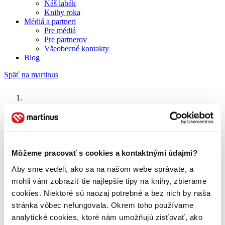
Náš labák
Knihy roka
Médiá a partneri
Pre médiá
Pre partnerov
Všeobecné kontakty
Blog
Späť na martinus
Martinus blog
Tom Waits
Môžeme pracovať s cookies a kontaktnými údajmi?
O nás
Aby sme vedeli, ako sa na našom webe správate, a
Náš príbeh
mohli vám zobraziť tie najlepšie tipy na knihy, zbierame
Náš zmysel
Galéria Martinusu
cookies. Niektoré sú naozaj potrebné a bez nich by naša
Zodpovednosť
stránka vôbec nefungovala. Okrem toho používame
Sme B Corp
analytické cookies, ktoré nám umožňujú zisťovať, ako
Pomáhame ďalej