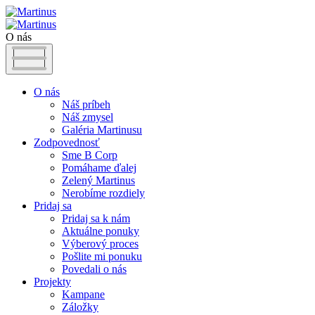
O nás
O nás
Náš príbeh
Náš zmysel
Galéria Martinusu
Zodpovednosť
Sme B Corp
Pomáhame ďalej
Zelený Martinus
Nerobíme rozdiely
Pridaj sa
Pridaj sa k nám
Aktuálne ponuky
Výberový proces
Pošlite mi ponuku
Povedali o nás
Projekty
Kampane
Záložky