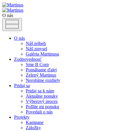
O nás
O nás
Náš príbeh
Náš zmysel
Galéria Martinusu
Zodpovednosť
Sme B Corp
Pomáhame ďalej
Zelený Martinus
Nerobíme rozdiely
Pridaj sa
Pridaj sa k nám
Aktuálne ponuky
Výberový proces
Pošlite mi ponuku
Povedali o nás
Projekty
Kampane
Záložky