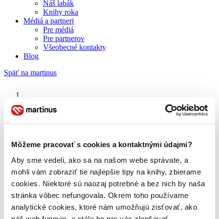
Náš labák
Knihy roka
Médiá a partneri
Pre médiá
Pre partnerov
Všeobecné kontakty
Blog
Späť na martinus
Martinus blog
Tomáš Winkler
Môžeme pracovať s cookies a kontaktnými údajmi?
Aby sme vedeli, ako sa na našom webe správate, a
O nás
Náš príbeh
mohli vám zobraziť tie najlepšie tipy na knihy, zbierame
Náš zmysel
cookies. Niektoré sú naozaj potrebné a bez nich by naša
Galéria Martinusu
stránka vôbec nefungovala. Okrem toho používame
Zodpovednosť
Sme B Corp
analytické cookies, ktoré nám umožňujú zisťovať, ako
Pomáhame ďalej
náš web funguje, a stále ho pre vás zlepšovať.