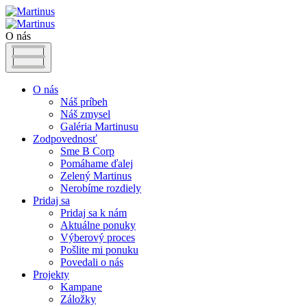
O nás
O nás
Náš príbeh
Náš zmysel
Galéria Martinusu
Zodpovednosť
Sme B Corp
Pomáhame ďalej
Zelený Martinus
Nerobíme rozdiely
Pridaj sa
Pridaj sa k nám
Aktuálne ponuky
Výberový proces
Pošlite mi ponuku
Povedali o nás
Projekty
Kampane
Záložky