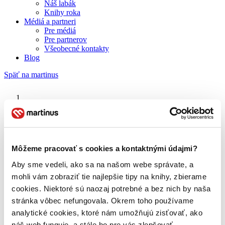
Náš labák
Knihy roka
Médiá a partneri
Pre médiá
Pre partnerov
Všeobecné kontakty
Blog
Späť na martinus
Martinus blog
Útek do divočiny
Môžeme pracovať s cookies a kontaktnými údajmi?
Aby sme vedeli, ako sa na našom webe správate, a
O nás
Náš príbeh
mohli vám zobraziť tie najlepšie tipy na knihy, zbierame
Náš zmysel
cookies. Niektoré sú naozaj potrebné a bez nich by naša
Galéria Martinusu
stránka vôbec nefungovala. Okrem toho používame
Zodpovednosť
Sme B Corp
analytické cookies, ktoré nám umožňujú zisťovať, ako
Pomáhame ďalej
náš web funguje, a stále ho pre vás zlepšovať.