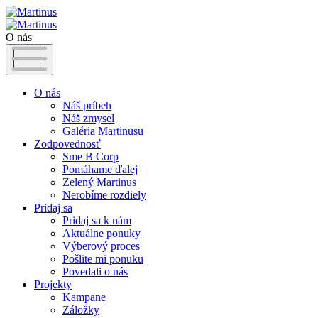
O nás
O nás
Náš príbeh
Náš zmysel
Galéria Martinusu
Zodpovednosť
Sme B Corp
Pomáhame ďalej
Zelený Martinus
Nerobíme rozdiely
Pridaj sa
Pridaj sa k nám
Aktuálne ponuky
Výberový proces
Pošlite mi ponuku
Povedali o nás
Projekty
Kampane
Záložky