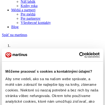
Náš labák
Knihy roka
Médiá a partneri
Pre médiá
Pre partnerov
Všeobecné kontakty
Blog
Späť na martinus
Martinus blog
Územie mrazu
Môžeme pracovať s cookies a kontaktnými údajmi?
O nás
Aby sme vedeli, ako sa na našom webe správate, a
Náš príbeh
mohli vám zobraziť tie najlepšie tipy na knihy, zbierame
Náš zmysel
Galéria Martinusu
cookies. Niektoré sú naozaj potrebné a bez nich by naša
Zodpovednosť
stránka vôbec nefungovala. Okrem toho používame
Sme B Corp
analytické cookies, ktoré nám umožňujú zisťovať, ako
Pomáhame ďalej