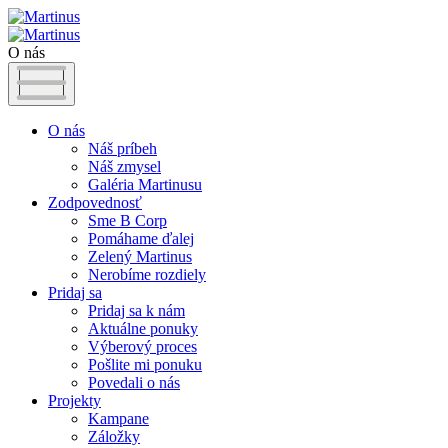
O nás
O nás
Náš príbeh
Náš zmysel
Galéria Martinusu
Zodpovednosť
Sme B Corp
Pomáhame ďalej
Zelený Martinus
Nerobíme rozdiely
Pridaj sa
Pridaj sa k nám
Aktuálne ponuky
Výberový proces
Pošlite mi ponuku
Povedali o nás
Projekty
Kampane
Záložky