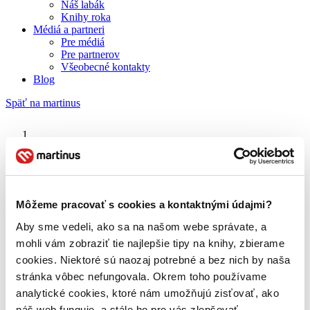
Náš labák
Knihy roka
Médiá a partneri
Pre médiá
Pre partnerov
Všeobecné kontakty
Blog
Späť na martinus
Martinus blog
Victor Hugo
Môžeme pracovať s cookies a kontaktnými údajmi?
Aby sme vedeli, ako sa na našom webe správate, a
O nás
Náš príbeh
mohli vám zobraziť tie najlepšie tipy na knihy, zbierame
Náš zmysel
cookies. Niektoré sú naozaj potrebné a bez nich by naša
Galéria Martinusu
stránka vôbec nefungovala. Okrem toho používame
Zodpovednosť
Sme B Corp
analytické cookies, ktoré nám umožňujú zisťovať, ako
Pomáhame ďalej
náš web funguje, a stále ho pre vás zlepšovať.