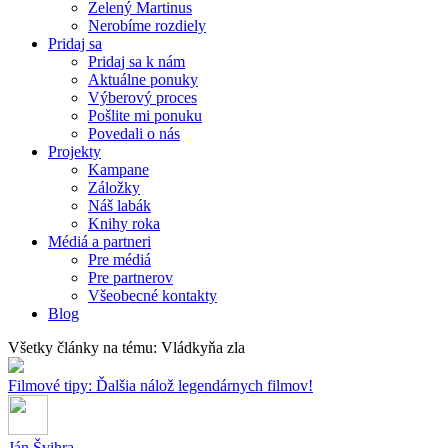
Zelený Martinus
Nerobíme rozdiely
Pridaj sa
Pridaj sa k nám
Aktuálne ponuky
Výberový proces
Pošlite mi ponuku
Povedali o nás
Projekty
Kampane
Záložky
Náš labák
Knihy roka
Médiá a partneri
Pre médiá
Pre partnerov
Všeobecné kontakty
Blog
Všetky články na tému: Vládkyňa zla
Filmové tipy: Ďalšia nálož legendárnych filmov!
Ján Švihra