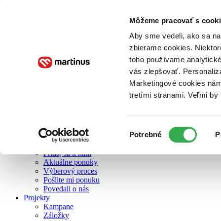
Môžeme pracovať s cooki
O nás
Aby sme vedeli, ako sa na 
zbierame cookies. Niektor
toho používame analytické
O nás
vás zlepšovať. Personaliz
Náš príbeh
Náš zmysel
Marketingové cookies nám 
Galéria Martinusu
tretími stranami. Veľmi b
Zodpovednosť
Sme B Corp
Pomáhame ďalej
Zelený Martinus
Výber
Potrebné
P
Nerobíme rozdiely
súhlasu
Pridaj sa
Pridaj sa k nám
Aktuálne ponuky
Výberový proces
Pošlite mi ponuku
Povedali o nás
Projekty
Kampane
Záložky