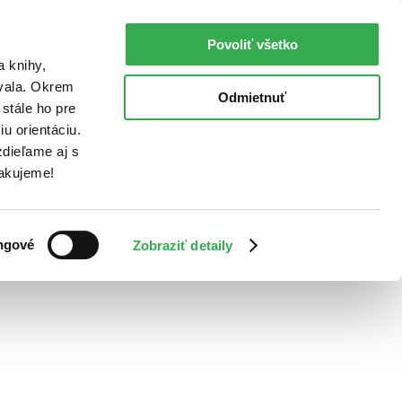
Povoliť všetko
a knihy,
ovala. Okrem
Odmietnuť
stále ho pre
u orientáciu.
dieľame aj s
Ďakujeme!
ngové
Zobraziť detaily