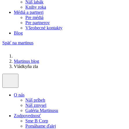
Náš labák
Knihy roka
Médiá a partneri
Pre médiá
Pre partnerov
Všeobecné kontakty
Blog
Späť na martinus
Martinus blog
Vládkyňa zla
O nás
Náš príbeh
Náš zmysel
Galéria Martinusu
Zodpovednosť
Sme B Corp
Pomáhame ďalej