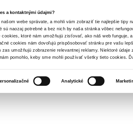
es a kontaktnými údajmi?
našom webe správate, a mohli vám zobraziť tie najlepšie tipy n
é sú naozaj potrebné a bez nich by naša stránka vôbec nefung
 cookies, ktoré nám umožňujú zisťovať, ako náš web funguje, a 
ačné cookies nám dovoľujú prispôsobovať stránku pre vašu lepši
zas umožňujú zobrazenie relevantnej reklamy. Niektoré údaje z
y nám pomohlo, keby sme mohli používať všetky tieto cookies. 
ersonalizačné
Analytické
Marketi