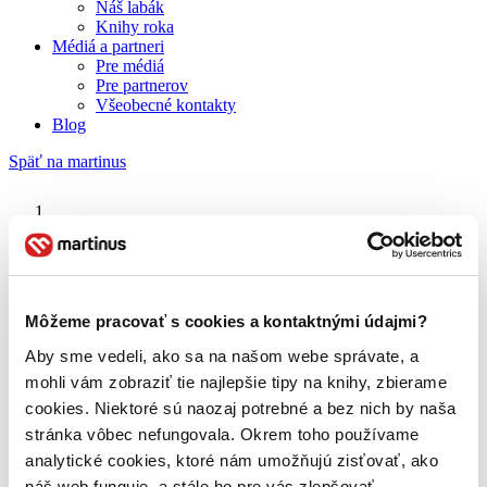
Náš labák
Knihy roka
Médiá a partneri
Pre médiá
Pre partnerov
Všeobecné kontakty
Blog
Späť na martinus
Martinus blog
Vojna Roseovcov
Môžeme pracovať s cookies a kontaktnými údajmi?
Aby sme vedeli, ako sa na našom webe správate, a
O nás
Náš príbeh
mohli vám zobraziť tie najlepšie tipy na knihy, zbierame
Náš zmysel
cookies. Niektoré sú naozaj potrebné a bez nich by naša
Galéria Martinusu
stránka vôbec nefungovala. Okrem toho používame
Zodpovednosť
Sme B Corp
analytické cookies, ktoré nám umožňujú zisťovať, ako
Pomáhame ďalej
náš web funguje, a stále ho pre vás zlepšovať.