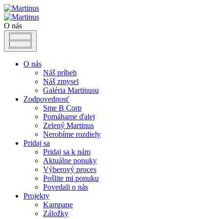
O nás
O nás
Náš príbeh
Náš zmysel
Galéria Martinusu
Zodpovednosť
Sme B Corp
Pomáhame ďalej
Zelený Martinus
Nerobíme rozdiely
Pridaj sa
Pridaj sa k nám
Aktuálne ponuky
Výberový proces
Pošlite mi ponuku
Povedali o nás
Projekty
Kampane
Záložky