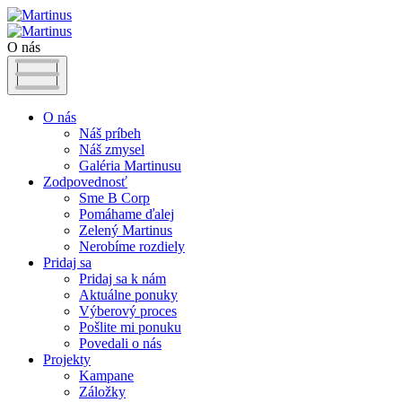
O nás
O nás
Náš príbeh
Náš zmysel
Galéria Martinusu
Zodpovednosť
Sme B Corp
Pomáhame ďalej
Zelený Martinus
Nerobíme rozdiely
Pridaj sa
Pridaj sa k nám
Aktuálne ponuky
Výberový proces
Pošlite mi ponuku
Povedali o nás
Projekty
Kampane
Záložky