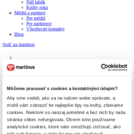
Náš labák
Knihy roka
Médiá a partneri
Pre médiá
Pre partnerov
Všeobecné kontakty
Blog
Späť na martinus
Martinus blog
Všetko je stratené
Môžeme pracovať s cookies a kontaktnými údajmi?
Aby sme vedeli, ako sa na našom webe správate, a
O nás
Náš príbeh
mohli vám zobraziť tie najlepšie tipy na knihy, zbierame
Náš zmysel
cookies. Niektoré sú naozaj potrebné a bez nich by naša
Galéria Martinusu
stránka vôbec nefungovala. Okrem toho používame
Zodpovednosť
Sme B Corp
analytické cookies, ktoré nám umožňujú zisťovať, ako
Pomáhame ďalej
náš web funguje, a stále ho pre vás zlepšovať.