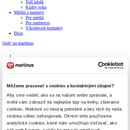
Náš labák
Knihy roka
Médiá a partneri
Pre médiá
Pre partnerov
Všeobecné kontakty
Blog
Späť na martinus
Martinus blog
Všetky cesty vedú do hrobu
Môžeme pracovať s cookies a kontaktnými údajmi?
Aby sme vedeli, ako sa na našom webe správate, a
O nás
Náš príbeh
mohli vám zobraziť tie najlepšie tipy na knihy, zbierame
Náš zmysel
cookies. Niektoré sú naozaj potrebné a bez nich by naša
Galéria Martinusu
stránka vôbec nefungovala. Okrem toho používame
Zodpovednosť
Sme B Corp
analytické cookies, ktoré nám umožňujú zisťovať, ako
Pomáhame ďalej
náš web funguje, a stále ho pre vás zlepšovať.