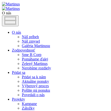
O nás
O nás
Náš príbeh
Náš zmysel
Galéria Martinusu
Zodpovednosť
Sme B Corp
Pomáhame ďalej
Zelený Martinus
Nerobíme rozdiely
Pridaj sa
Pridaj sa k nám
Aktuálne ponuky
Výberový proces
Pošlite mi ponuku
Povedali o nás
Projekty
Kampane
Záložky