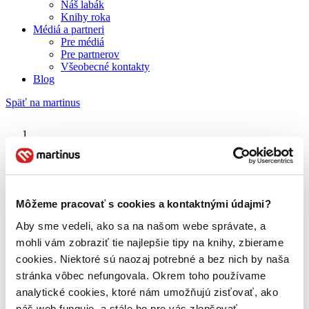
Náš labák
Knihy roka
Médiá a partneri
Pre médiá
Pre partnerov
Všeobecné kontakty
Blog
Späť na martinus
Martinus blog
Xiaolu Guo
Môžeme pracovať s cookies a kontaktnými údajmi?
Aby sme vedeli, ako sa na našom webe správate, a
O nás
Náš príbeh
mohli vám zobraziť tie najlepšie tipy na knihy, zbierame
Náš zmysel
cookies. Niektoré sú naozaj potrebné a bez nich by naša
Galéria Martinusu
stránka vôbec nefungovala. Okrem toho používame
Zodpovednosť
Sme B Corp
analytické cookies, ktoré nám umožňujú zisťovať, ako
Pomáhame ďalej
náš web funguje, a stále ho pre vás zlepšovať.