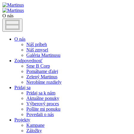
O nás
O nás
Náš príbeh
Náš zmysel
Galéria Martinusu
Zodpovednosť
Sme B Corp
Pomáhame ďalej
Zelený Martinus
Nerobíme rozdiely
Pridaj sa
Pridaj sa k nám
Aktuálne ponuky
Výberový proces
Pošlite mi ponuku
Povedali o nás
Projekty
Kampane
Záložky