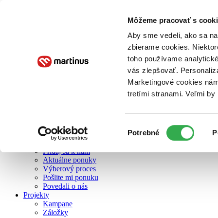
Môžeme pracovať s cooki
O nás
Aby sme vedeli, ako sa na 
zbierame cookies. Niektor
toho používame analytické
O nás
vás zlepšovať. Personaliz
Náš príbeh
Náš zmysel
Marketingové cookies nám 
Galéria Martinusu
tretími stranami. Veľmi b
Zodpovednosť
Sme B Corp
Pomáhame ďalej
Zelený Martinus
Výber
Potrebné
P
Nerobíme rozdiely
súhlasu
Pridaj sa
Pridaj sa k nám
Aktuálne ponuky
Výberový proces
Pošlite mi ponuku
Povedali o nás
Projekty
Kampane
Záložky