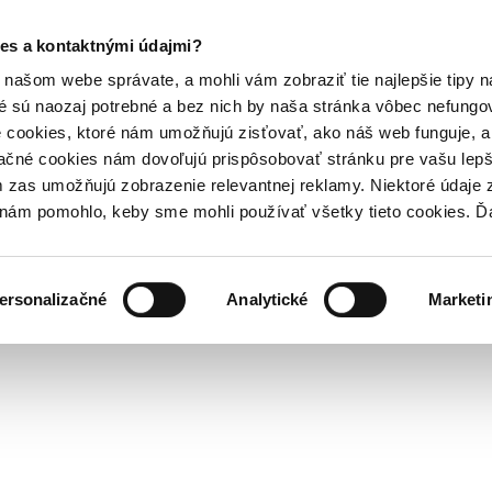
es a kontaktnými údajmi?
našom webe správate, a mohli vám zobraziť tie najlepšie tipy n
é sú naozaj potrebné a bez nich by naša stránka vôbec nefung
 cookies, ktoré nám umožňujú zisťovať, ako náš web funguje, a 
ačné cookies nám dovoľujú prispôsobovať stránku pre vašu lepši
zas umožňujú zobrazenie relevantnej reklamy. Niektoré údaje z
y nám pomohlo, keby sme mohli používať všetky tieto cookies. 
ersonalizačné
Analytické
Marketi