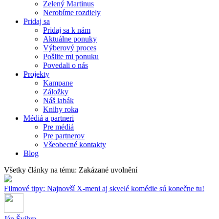
Zelený Martinus
Nerobíme rozdiely
Pridaj sa
Pridaj sa k nám
Aktuálne ponuky
Výberový proces
Pošlite mi ponuku
Povedali o nás
Projekty
Kampane
Záložky
Náš labák
Knihy roka
Médiá a partneri
Pre médiá
Pre partnerov
Všeobecné kontakty
Blog
Všetky články na tému: Zakázané uvolnění
Filmové tipy: Najnovší X-meni aj skvelé komédie sú konečne tu!
Ján Švihra