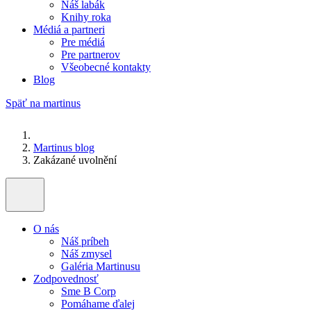
Náš labák
Knihy roka
Médiá a partneri
Pre médiá
Pre partnerov
Všeobecné kontakty
Blog
Späť na martinus
Martinus blog
Zakázané uvolnění
O nás
Náš príbeh
Náš zmysel
Galéria Martinusu
Zodpovednosť
Sme B Corp
Pomáhame ďalej