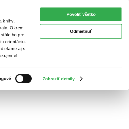
Povoliť všetko
a knihy,
ovala. Okrem
Odmietnuť
stále ho pre
u orientáciu.
dieľame aj s
Ďakujeme!
ngové
Zobraziť detaily