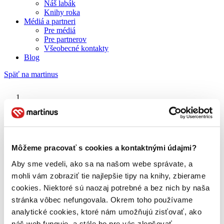
Náš labák
Knihy roka
Médiá a partneri
Pre médiá
Pre partnerov
Všeobecné kontakty
Blog
Späť na martinus
Martinus blog
Zápisník jednej lásky
Môžeme pracovať s cookies a kontaktnými údajmi?
Aby sme vedeli, ako sa na našom webe správate, a
O nás
Náš príbeh
mohli vám zobraziť tie najlepšie tipy na knihy, zbierame
Náš zmysel
cookies. Niektoré sú naozaj potrebné a bez nich by naša
Galéria Martinusu
stránka vôbec nefungovala. Okrem toho používame
Zodpovednosť
Sme B Corp
analytické cookies, ktoré nám umožňujú zisťovať, ako
Pomáhame ďalej
náš web funguje, a stále ho pre vás zlepšovať.