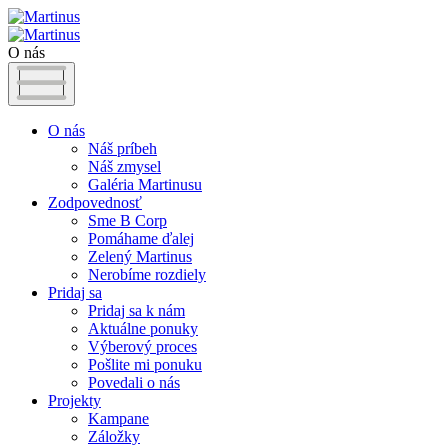
O nás
O nás
Náš príbeh
Náš zmysel
Galéria Martinusu
Zodpovednosť
Sme B Corp
Pomáhame ďalej
Zelený Martinus
Nerobíme rozdiely
Pridaj sa
Pridaj sa k nám
Aktuálne ponuky
Výberový proces
Pošlite mi ponuku
Povedali o nás
Projekty
Kampane
Záložky