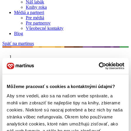
Náš labák
Knihy roka
Médiá a partneri
Pre médiá
Pre partnerov
Všeobecné kontakty
Blog
Späť na martinus
Martinus blog
Zázračný písací stroj
Môžeme pracovať s cookies a kontaktnými údajmi?
Aby sme vedeli, ako sa na našom webe správate, a
O nás
Náš príbeh
mohli vám zobraziť tie najlepšie tipy na knihy, zbierame
Náš zmysel
cookies. Niektoré sú naozaj potrebné a bez nich by naša
Galéria Martinusu
stránka vôbec nefungovala. Okrem toho používame
Zodpovednosť
Sme B Corp
analytické cookies, ktoré nám umožňujú zisťovať, ako
Pomáhame ďalej
náš web funguje, a stále ho pre vás zlepšovať.