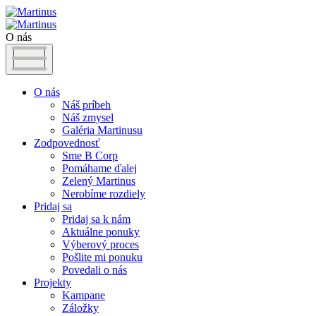
O nás
O nás
Náš príbeh
Náš zmysel
Galéria Martinusu
Zodpovednosť
Sme B Corp
Pomáhame ďalej
Zelený Martinus
Nerobíme rozdiely
Pridaj sa
Pridaj sa k nám
Aktuálne ponuky
Výberový proces
Pošlite mi ponuku
Povedali o nás
Projekty
Kampane
Záložky