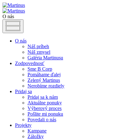
O nás
O nás
Náš príbeh
Náš zmysel
Galéria Martinusu
Zodpovednosť
Sme B Corp
Pomáhame ďalej
Zelený Martinus
Nerobíme rozdiely
Pridaj sa
Pridaj sa k nám
Aktuálne ponuky
Výberový proces
Pošlite mi ponuku
Povedali o nás
Projekty
Kampane
Záložky