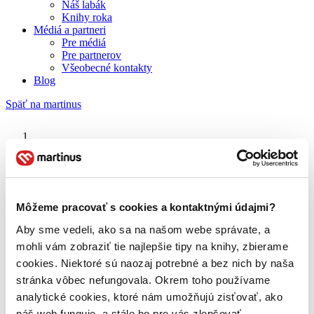
Náš labák
Knihy roka
Médiá a partneri
Pre médiá
Pre partnerov
Všeobecné kontakty
Blog
Späť na martinus
Martinus blog
Zem bez zákona
Môžeme pracovať s cookies a kontaktnými údajmi?
Aby sme vedeli, ako sa na našom webe správate, a
O nás
Náš príbeh
mohli vám zobraziť tie najlepšie tipy na knihy, zbierame
Náš zmysel
cookies. Niektoré sú naozaj potrebné a bez nich by naša
Galéria Martinusu
stránka vôbec nefungovala. Okrem toho používame
Zodpovednosť
Sme B Corp
analytické cookies, ktoré nám umožňujú zisťovať, ako
Pomáhame ďalej
náš web funguje, a stále ho pre vás zlepšovať.