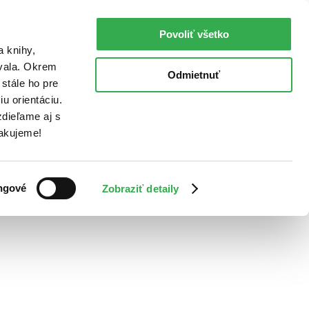
Povoliť všetko
a knihy,
ovala. Okrem
Odmietnuť
stále ho pre
u orientáciu.
dieľame aj s
Ďakujeme!
ngové
Zobraziť detaily