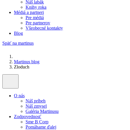
Náš labák
Knihy roka
Médiá a partneri
Pre médiá
Pre partnerov
Všeobecné kontakty
Blog
Späť na martinus
Martinus blog
Zloduch
O nás
Náš príbeh
Náš zmysel
Galéria Martinusu
Zodpovednosť
Sme B Corp
Pomáhame ďalej