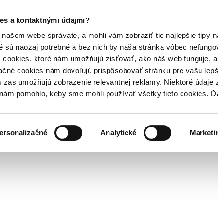
es a kontaktnými údajmi?
našom webe správate, a mohli vám zobraziť tie najlepšie tipy n
é sú naozaj potrebné a bez nich by naša stránka vôbec nefung
 cookies, ktoré nám umožňujú zisťovať, ako náš web funguje, a 
ačné cookies nám dovoľujú prispôsobovať stránku pre vašu lepši
zas umožňujú zobrazenie relevantnej reklamy. Niektoré údaje z
y nám pomohlo, keby sme mohli používať všetky tieto cookies. 
ersonalizačné
Analytické
Marketi