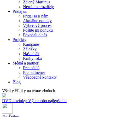
Zelený Martinus
Nerobíme rozdiely
Pridaj sa
Pridaj sa k nám
Aktuálne ponuky
Výberový proces
Pošlite mi ponuku
Povedali o nás
Projekty
Kampane
Záložky
Náš labák
Knihy roka
Médiá a partneri
Pre médiá
Pre partnerov
Všeobecné kontakty
Blog
Všetky články na tému: zloduch
DVD novinky: Výber toho najlepšieho
Ján Švihra