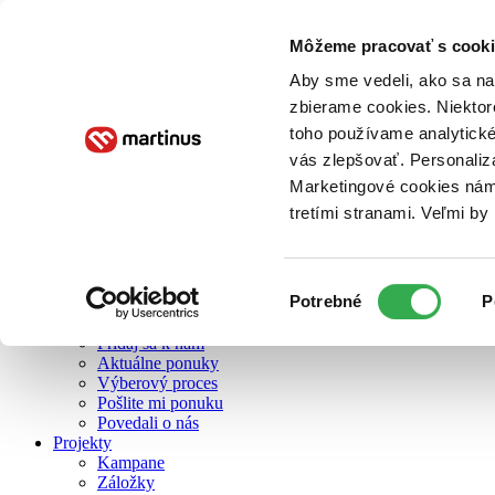
Môžeme pracovať s cooki
O nás
Aby sme vedeli, ako sa na 
zbierame cookies. Niektor
toho používame analytické
O nás
vás zlepšovať. Personaliz
Náš príbeh
Náš zmysel
Marketingové cookies nám 
Galéria Martinusu
tretími stranami. Veľmi b
Zodpovednosť
Sme B Corp
Pomáhame ďalej
Zelený Martinus
Výber
Potrebné
P
Nerobíme rozdiely
súhlasu
Pridaj sa
Pridaj sa k nám
Aktuálne ponuky
Výberový proces
Pošlite mi ponuku
Povedali o nás
Projekty
Kampane
Záložky