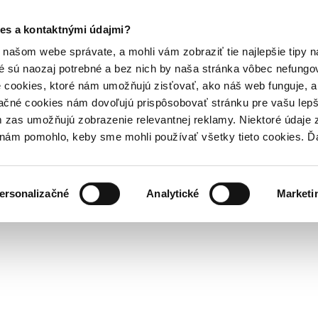
es a kontaktnými údajmi?
našom webe správate, a mohli vám zobraziť tie najlepšie tipy n
é sú naozaj potrebné a bez nich by naša stránka vôbec nefung
 cookies, ktoré nám umožňujú zisťovať, ako náš web funguje, a 
ačné cookies nám dovoľujú prispôsobovať stránku pre vašu lepši
zas umožňujú zobrazenie relevantnej reklamy. Niektoré údaje z
y nám pomohlo, keby sme mohli používať všetky tieto cookies. 
ersonalizačné
Analytické
Marketi