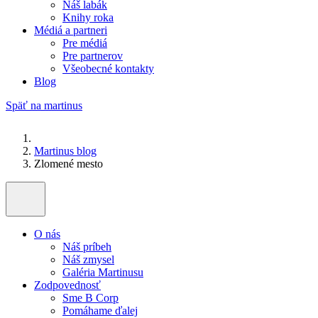
Náš labák
Knihy roka
Médiá a partneri
Pre médiá
Pre partnerov
Všeobecné kontakty
Blog
Späť na martinus
Martinus blog
Zlomené mesto
O nás
Náš príbeh
Náš zmysel
Galéria Martinusu
Zodpovednosť
Sme B Corp
Pomáhame ďalej