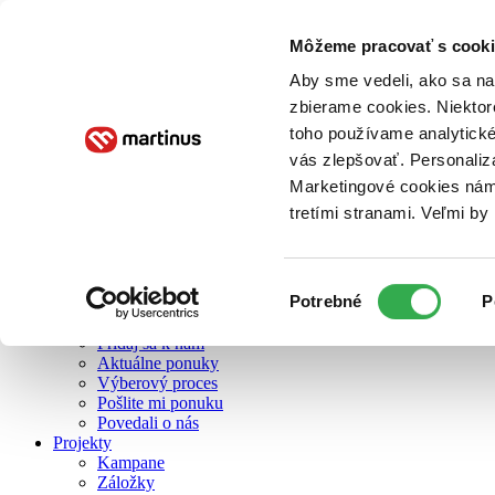
Môžeme pracovať s cooki
O nás
Aby sme vedeli, ako sa na 
zbierame cookies. Niektor
toho používame analytické
O nás
vás zlepšovať. Personaliz
Náš príbeh
Náš zmysel
Marketingové cookies nám 
Galéria Martinusu
tretími stranami. Veľmi b
Zodpovednosť
Sme B Corp
Pomáhame ďalej
Zelený Martinus
Výber
Potrebné
P
Nerobíme rozdiely
súhlasu
Pridaj sa
Pridaj sa k nám
Aktuálne ponuky
Výberový proces
Pošlite mi ponuku
Povedali o nás
Projekty
Kampane
Záložky