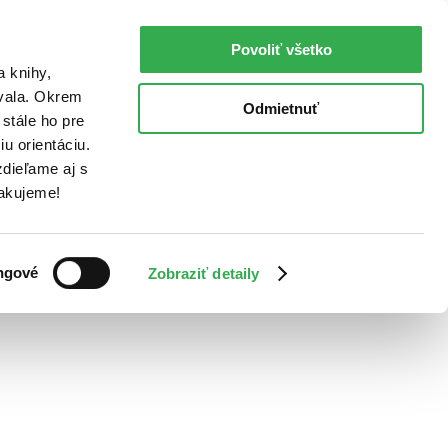
Povoliť všetko
a knihy,
ovala. Okrem
Odmietnuť
stále ho pre
u orientáciu.
dieľame aj s
Ďakujeme!
ngové
Zobraziť detaily