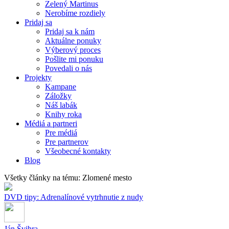
Zelený Martinus
Nerobíme rozdiely
Pridaj sa
Pridaj sa k nám
Aktuálne ponuky
Výberový proces
Pošlite mi ponuku
Povedali o nás
Projekty
Kampane
Záložky
Náš labák
Knihy roka
Médiá a partneri
Pre médiá
Pre partnerov
Všeobecné kontakty
Blog
Všetky články na tému: Zlomené mesto
DVD tipy: Adrenalínové vytrhnutie z nudy
Ján Švihra