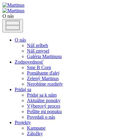
O nás
O nás
Náš príbeh
Náš zmysel
Galéria Martinusu
Zodpovednosť
Sme B Corp
Pomáhame ďalej
Zelený Martinus
Nerobíme rozdiely
Pridaj sa
Pridaj sa k nám
Aktuálne ponuky
Výberový proces
Pošlite mi ponuku
Povedali o nás
Projekty
Kampane
Záložky