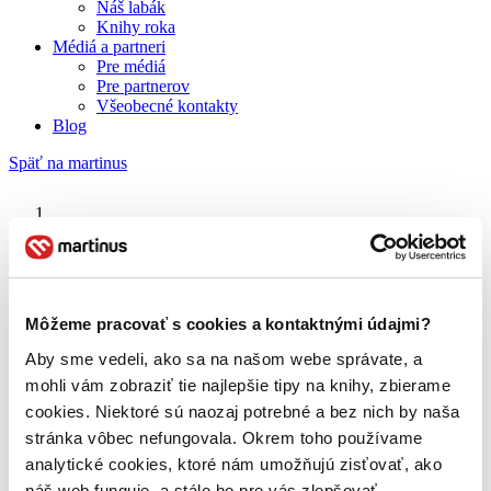
Náš labák
Knihy roka
Médiá a partneri
Pre médiá
Pre partnerov
Všeobecné kontakty
Blog
Späť na martinus
Martinus blog
Zoe Saldana
Môžeme pracovať s cookies a kontaktnými údajmi?
Aby sme vedeli, ako sa na našom webe správate, a
O nás
Náš príbeh
mohli vám zobraziť tie najlepšie tipy na knihy, zbierame
Náš zmysel
cookies. Niektoré sú naozaj potrebné a bez nich by naša
Galéria Martinusu
stránka vôbec nefungovala. Okrem toho používame
Zodpovednosť
Sme B Corp
analytické cookies, ktoré nám umožňujú zisťovať, ako
Pomáhame ďalej
náš web funguje, a stále ho pre vás zlepšovať.