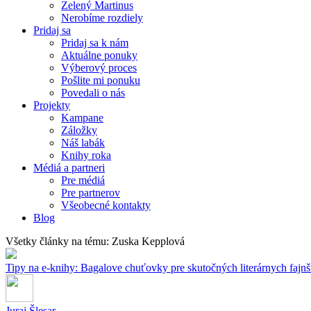
Zelený Martinus
Nerobíme rozdiely
Pridaj sa
Pridaj sa k nám
Aktuálne ponuky
Výberový proces
Pošlite mi ponuku
Povedali o nás
Projekty
Kampane
Záložky
Náš labák
Knihy roka
Médiá a partneri
Pre médiá
Pre partnerov
Všeobecné kontakty
Blog
Všetky články na tému: Zuska Kepplová
Tipy na e-knihy: Bagalove chuťovky pre skutočných literárnych fajn
Juraj Šlesar