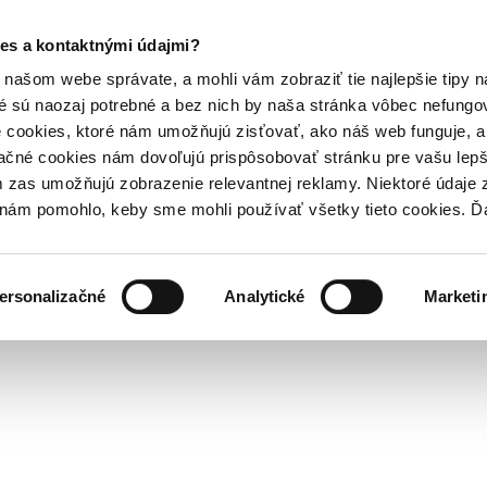
es a kontaktnými údajmi?
našom webe správate, a mohli vám zobraziť tie najlepšie tipy n
é sú naozaj potrebné a bez nich by naša stránka vôbec nefung
 cookies, ktoré nám umožňujú zisťovať, ako náš web funguje, a 
ačné cookies nám dovoľujú prispôsobovať stránku pre vašu lepši
zas umožňujú zobrazenie relevantnej reklamy. Niektoré údaje z
y nám pomohlo, keby sme mohli používať všetky tieto cookies. 
ersonalizačné
Analytické
Marketi