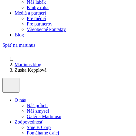
Náš labák
Knihy roka
Médiá a partneri
Pre médiá
Pre partnerov
Všeobecné kontakty
Blog
Späť na martinus
Martinus blog
Zuska Kepplová
O nás
Náš príbeh
Náš zmysel
Galéria Martinusu
Zodpovednosť
Sme B Corp
Pomáhame ďalej