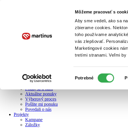
Môžeme pracovať s cooki
O nás
Aby sme vedeli, ako sa na 
zbierame cookies. Niektor
toho používame analytické
O nás
vás zlepšovať. Personaliz
Náš príbeh
Náš zmysel
Marketingové cookies nám 
Galéria Martinusu
tretími stranami. Veľmi b
Zodpovednosť
Sme B Corp
Pomáhame ďalej
Zelený Martinus
Výber
Potrebné
P
Nerobíme rozdiely
súhlasu
Pridaj sa
Pridaj sa k nám
Aktuálne ponuky
Výberový proces
Pošlite mi ponuku
Povedali o nás
Projekty
Kampane
Záložky