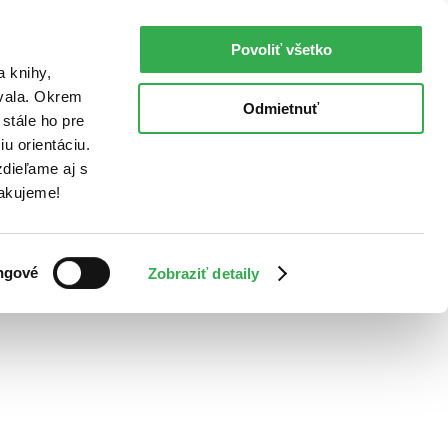
Povoliť všetko
a knihy,
ovala. Okrem
Odmietnuť
stále ho pre
u orientáciu.
dieľame aj s
Ďakujeme!
ngové
Zobraziť detaily