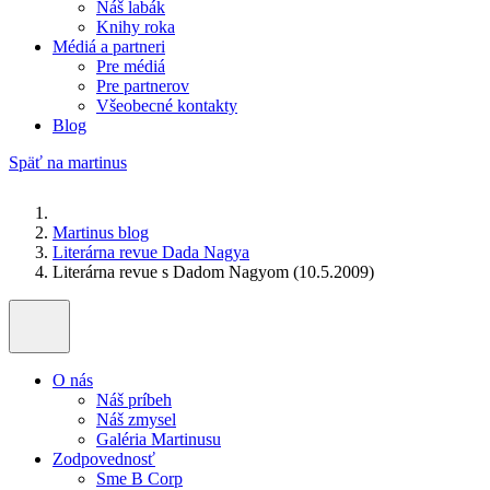
Náš labák
Knihy roka
Médiá a partneri
Pre médiá
Pre partnerov
Všeobecné kontakty
Blog
Späť na martinus
Martinus blog
Literárna revue Dada Nagya
Literárna revue s Dadom Nagyom (10.5.2009)
O nás
Náš príbeh
Náš zmysel
Galéria Martinusu
Zodpovednosť
Sme B Corp