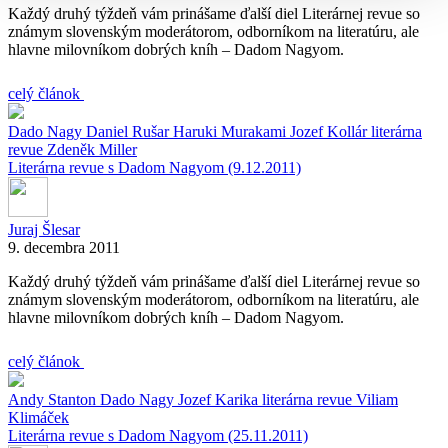
Každý druhý týždeň vám prinášame ďalší diel Literárnej revue so
známym slovenským moderátorom, odborníkom na literatúru, ale
hlavne milovníkom dobrých kníh – Dadom Nagyom.
celý článok
Dado Nagy
Daniel Rušar
Haruki Murakami
Jozef Kollár
literárna
revue
Zdeněk Miller
Literárna revue s Dadom Nagyom (9.12.2011)
Juraj Šlesar
9. decembra 2011
Každý druhý týždeň vám prinášame ďalší diel Literárnej revue so
známym slovenským moderátorom, odborníkom na literatúru, ale
hlavne milovníkom dobrých kníh – Dadom Nagyom.
celý článok
Andy Stanton
Dado Nagy
Jozef Karika
literárna revue
Viliam
Klimáček
Literárna revue s Dadom Nagyom (25.11.2011)