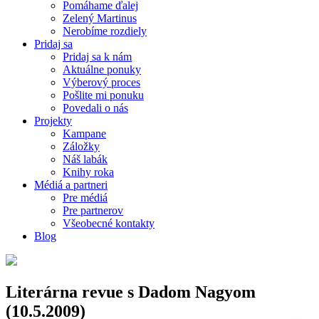
Pomáhame ďalej
Zelený Martinus
Nerobíme rozdiely
Pridaj sa
Pridaj sa k nám
Aktuálne ponuky
Výberový proces
Pošlite mi ponuku
Povedali o nás
Projekty
Kampane
Záložky
Náš labák
Knihy roka
Médiá a partneri
Pre médiá
Pre partnerov
Všeobecné kontakty
Blog
Literárna revue s Dadom Nagyom
(10.5.2009)