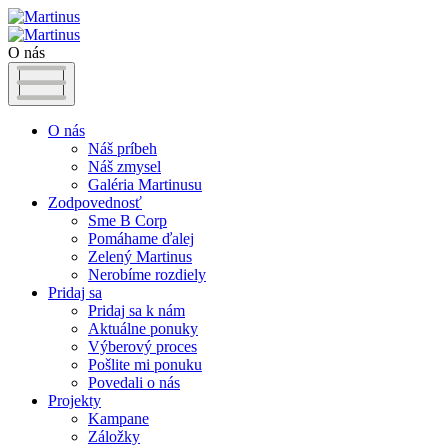
O nás
O nás
Náš príbeh
Náš zmysel
Galéria Martinusu
Zodpovednosť
Sme B Corp
Pomáhame ďalej
Zelený Martinus
Nerobíme rozdiely
Pridaj sa
Pridaj sa k nám
Aktuálne ponuky
Výberový proces
Pošlite mi ponuku
Povedali o nás
Projekty
Kampane
Záložky