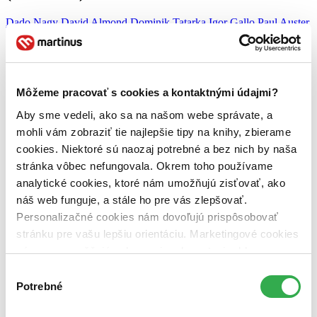
Dado Nagy
David Almond
Dominik Tatarka
Igor Gallo
Paul Auster
Autor článku:
Juraj Šlesar
Článok vyšiel:
10. mája 2009
Môžeme pracovať s cookies a kontaktnými údajmi?
Zdieľať článok:
Aby sme vedeli, ako sa na našom webe správate, a
Každý druhý týždeň vám prinášame ďalší diel
Literárnej revue
so
mohli vám zobraziť tie najlepšie tipy na knihy, zbierame
známym slovenským moderátorom, odborníkom na literatúru, ale
cookies. Niektoré sú naozaj potrebné a bez nich by naša
hlavne milovníkom dobrých kníh –
Dadom Nagyom
.
stránka vôbec nefungovala. Okrem toho používame
Dnes si prostredníctvom ukážky z knihy
Prútené kreslá
analytické cookies, ktoré nám umožňujú zisťovať, ako
pripomenieme životné výročie významného slovenského
náš web funguje, a stále ho pre vás zlepšovať.
spisovateľa
Dominika Tatarku
, pozrieme sa na nový román
Paula
Austera
–
Muž v tme
, predstavíme vám poetický príbeh s jemne
Personalizačné cookies nám dovoľujú prispôsobovať
metafyzickým nádychom
Skellig
britského autora
Davida Almonda
stránku pre vašu lepšiu orientáciu. Marketingové cookies
a naším hosťom bude spisovateľ
Igor Gallo
, ktorý vám porozpráva
nám zas umožňujú zobrazenie relevantnej reklamy.
o svojej novej poviedkovej knihe
Biele noci ATOM klubu
.
Niektoré údaje zdieľame aj s tretími stranami. Veľmi by
Výber
Príjemné počúvanie!
nám pomohlo, keby sme mohli používať všetky tieto
Potrebné
súhlasu
[powerpress]
cookies. Ďakujeme!