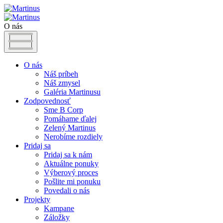
O nás
O nás
Náš príbeh
Náš zmysel
Galéria Martinusu
Zodpovednosť
Sme B Corp
Pomáhame ďalej
Zelený Martinus
Nerobíme rozdiely
Pridaj sa
Pridaj sa k nám
Aktuálne ponuky
Výberový proces
Pošlite mi ponuku
Povedali o nás
Projekty
Kampane
Záložky