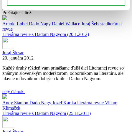
ďalšie články autora
Prečítajte si tiež:
Arnold Lobel
Dado Nagy
Daniel Wallace
Juraj Šebesta
literárna
revue
Literárna revue s Dadom Nagyom (20.1.2012)
Juraj Šlesar
20. januára 2012
Každý druhý týždeň vám prinášame ďalší diel Literárnej revue so
známym slovenským moderátorom, odborníkom na literatúru, ale
hlavne milovníkom dobrých kníh – Dadom Nagyom.
celý článok
Andy Stanton
Dado Nagy
Jozef Karika
literárna revue
Viliam
Klimáček
Literárna revue s Dadom Nagyom (25.11.2011)
Juraj Šlesar