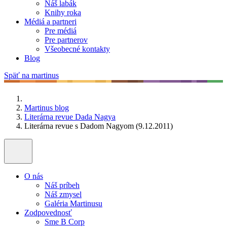
Náš labák
Knihy roka
Médiá a partneri
Pre médiá
Pre partnerov
Všeobecné kontakty
Blog
Späť na martinus
Martinus blog
Literárna revue Dada Nagya
Literárna revue s Dadom Nagyom (9.12.2011)
O nás
Náš príbeh
Náš zmysel
Galéria Martinusu
Zodpovednosť
Sme B Corp