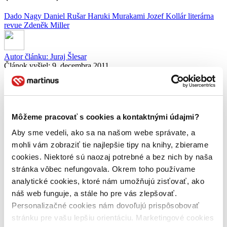
Dado Nagy
Daniel Rušar
Haruki Murakami
Jozef Kollár
literárna
revue
Zdeněk Miller
Autor článku:
Juraj Šlesar
Článok vyšiel:
9. decembra 2011
Zdieľať článok:
Každý druhý týždeň vám prinášame ďalší diel
Literárnej revue
so
známym slovenským moderátorom, odborníkom na literatúru, ale
Môžeme pracovať s cookies a kontaktnými údajmi?
hlavne milovníkom dobrých kníh –
Dadom Nagyom
.
Aby sme vedeli, ako sa na našom webe správate, a
Umberto Eco
napísal, že veľká osobná knižnica nie je príveskom
na ukojenie ega, ale najmä prostriedkom vášne a bádania. Preto
mohli vám zobraziť tie najlepšie tipy na knihy, zbierame
paradoxne prečítané knihy v knižnici majú omnoho menší význam
cookies. Niektoré sú naozaj potrebné a bez nich by naša
ako tie neprečítané.
stránka vôbec nefungovala. Okrem toho používame
Dnes vás v Literárnej revue čakajú tri ukážky z diel, ktoré väčšina
analytické cookies, ktoré nám umožňujú zisťovať, ako
z vás ešte určite nečítala. Začneme Vianocami tak, ako ich zažil
náš web funguje, a stále ho pre vás zlepšovať.
slávny Krtko, prečítame si ukážku z pokračovania
Kroniky vtáčika
Personalizačné cookies nám dovoľujú prispôsobovať
na kľúčik
a nakoniec sa dozvieme, aké to bolo, keď
Jozef Kollár
bol detským špiónom
.
Okrem toho nás ešte čaká
rozhovor
stránku pre vašu lepšiu orientáciu. Marketingové cookies
s
Danielom Rušarom
– autorom prózy
Jaro kriplů
, hudba skupiny