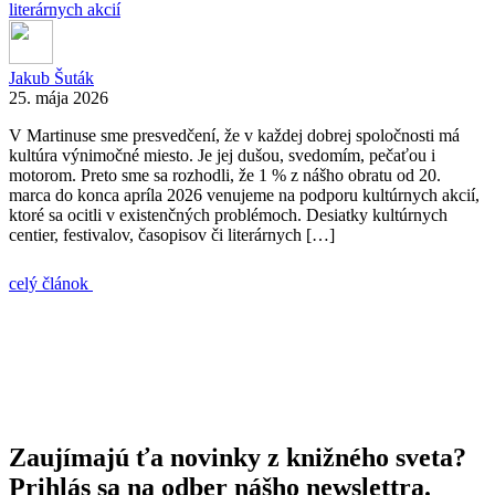
literárnych akcií
Jakub Šuták
25. mája 2026
V Martinuse sme presvedčení, že v každej dobrej spoločnosti má
kultúra výnimočné miesto. Je jej dušou, svedomím, pečaťou i
motorom. Preto sme sa rozhodli, že 1 % z nášho obratu od 20.
marca do konca apríla 2026 venujeme na podporu kultúrnych akcií,
ktoré sa ocitli v existenčných problémoch. Desiatky kultúrnych
centier, festivalov, časopisov či literárnych […]
celý článok
Zaujímajú ťa novinky z knižného sveta?
Prihlás sa na odber nášho newslettra.