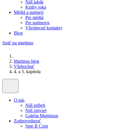
Náš labák
Knihy roka
Médiá a partneri
Pre médiá
Pre partnerov
Všeobecné kontakty
Blog
Späť na martinus
Martinus blog
Všehochuť
4. a 5. kapitola
O nás
Náš príbeh
Náš zmysel
Galéria Martinusu
Zodpovednosť
Sme B Corp