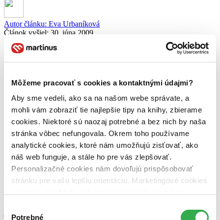
Autor článku:
Eva Urbaníková
Článok vyšiel:
30. júna 2009
Zdieľať článok:
Ahoj všetci!
Môžeme pracovať s cookies a kontaktnými údajmi?
Dali ste mi zabrať v posledných dvoch pokračovaniach, rozpísali ste
sa, snažíte sa pohnúť dejom a je čoraz ťažšie vybrať pokračovanie.
Aby sme vedeli, ako sa na našom webe správate, a
Štvrtá kapitola bola mimoriadne silná, pri tejto piatej ste trochu
povolili tempo, ale vôbec to neprekáža, naopak, treba sa nadýchnuť
mohli vám zobraziť tie najlepšie tipy na knihy, zbierame
a ísť ďalej.
cookies. Niektoré sú naozaj potrebné a bez nich by naša
stránka vôbec nefungovala. Okrem toho používame
Chcela by som napísať Hellene a Kristíne Tóthovej, že sú vždy vo
finále. Píšete skvelo baby, pokračujte, prosím, ďalej.
analytické cookies, ktoré nám umožňujú zisťovať, ako
náš web funguje, a stále ho pre vás zlepšovať.
Marci V.K, Peter Šišovský, Martin S. Rončák, J.Ozi, Eva Relevante
Personalizačné cookies nám dovoľujú prispôsobovať
– rada Vás čítam, máte svojský a dobrý štýl, budem rada, ak sa
zapojíte aj v ďalších kapitolách.
stránku pre vašu lepšiu orientáciu. Marketingové cookies
nám zas umožňujú zobrazenie relevantnej reklamy.
Viem, že písanie pokračovania je čoraz náročnejšie, treba mať na
pamäti všetky detaily, ktoré sa týkajú postáv a prostredí, ale zas o to
Niektoré údaje zdieľame aj s tretími stranami. Veľmi by
Výber
je to dobrodružnejšie.. Uvidíme, ako to pohnete ďalej 🙂 Teším sa
nám pomohlo, keby sme mohli používať všetky tieto
Potrebné
súhlasu