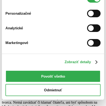
na ďalšie čítanie, Evita
cookies. Ďakujeme!
Zdieľať článok:
Personalizačné
O autorovi
Eva Urbaníková
Analytické
Marketingové
Eva Urbaníková
ďalšie články autora
Prečítajte si tiež:
Zobraziť detaily
O AI V KNIHÁCH
Povoliť všetko
Martinus.sk
23. júla 2026
Odmietnuť
Nemyslíme si, že AI je automaticky zlo, dokonca ani v kreatívnej
tvorbe. Silno ale súhlasíme, že nemá predstierať rolu, ktorú má
tvorca. Nemá zavádzať či klamať čitateľa, ani byť spôsobom na