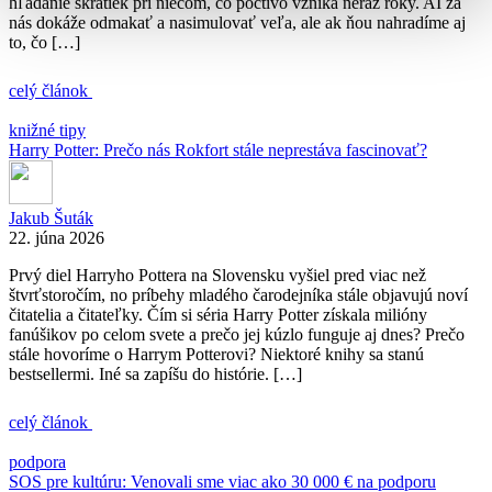
hľadanie skratiek pri niečom, čo poctivo vzniká neraz roky. AI za
nás dokáže odmakať a nasimulovať veľa, ale ak ňou nahradíme aj
to, čo […]
celý článok
knižné tipy
Harry Potter: Prečo nás Rokfort stále neprestáva fascinovať?
Jakub Šuták
22. júna 2026
Prvý diel Harryho Pottera na Slovensku vyšiel pred viac než
štvrťstoročím, no príbehy mladého čarodejníka stále objavujú noví
čitatelia a čitateľky. Čím si séria Harry Potter získala milióny
fanúšikov po celom svete a prečo jej kúzlo funguje aj dnes? Prečo
stále hovoríme o Harrym Potterovi? Niektoré knihy sa stanú
bestsellermi. Iné sa zapíšu do histórie. […]
celý článok
podpora
SOS pre kultúru: Venovali sme viac ako 30 000 € na podporu