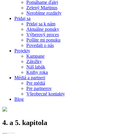
Pomáhame ďalej
Zelený Martinus
Nerobíme rozdiely
Pridaj sa
Pridaj sa k nám
Aktuálne ponuky
Výberový proces
Pošlite mi ponuku
Povedali o nás
Projekty
Kampane
Záložky
Náš labák
Knihy roka
Médiá a partneri
Pre médiá
Pre partnerov
Všeobecné kontakty
Blog
4. a 5. kapitola