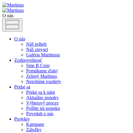
O nás
O nás
Náš príbeh
Náš zmysel
Galéria Martinusu
Zodpovednosť
Sme B Corp
Pomáhame ďalej
Zelený Martinus
Nerobíme rozdiely
Pridaj sa
Pridaj sa k nám
Aktuálne ponuky
Výberový proces
Pošlite mi ponuku
Povedali o nás
Projekty
Kampane
Záložky