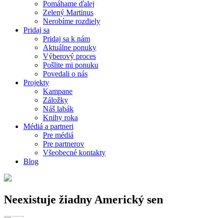
Pomáhame ďalej
Zelený Martinus
Nerobíme rozdiely
Pridaj sa
Pridaj sa k nám
Aktuálne ponuky
Výberový proces
Pošlite mi ponuku
Povedali o nás
Projekty
Kampane
Záložky
Náš labák
Knihy roka
Médiá a partneri
Pre médiá
Pre partnerov
Všeobecné kontakty
Blog
Neexistuje žiadny Americký sen