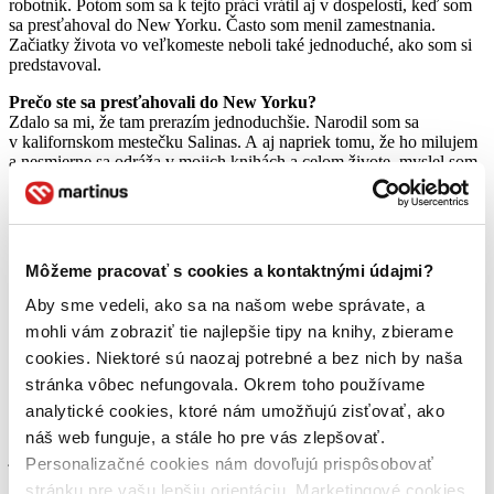
robotník. Potom som sa k tejto práci vrátil aj v dospelosti, keď som
sa presťahoval do New Yorku. Často som menil zamestnania.
Začiatky života vo veľkomeste neboli také jednoduché, ako som si
predstavoval.
Prečo ste sa presťahovali do New Yorku?
Zdalo sa mi, že tam prerazím jednoduchšie. Narodil som sa
v kalifornskom mestečku Salinas. A aj napriek tomu, že ho milujem
a nesmierne sa odráža v mojich knihách a celom živote, myslel som
si, že bude ľahšie uplatniť sa ako spisovateľ vo veľkom meste.
Čo bol najväčší impulz, aby ste začali písať?
Chcel som zmeniť svet. Alebo aspoň Ameriku. (smiech) Stále ma
prekvapuje, že ľudia vnímajú našu krajinu, ako zem snov. Svojou
Môžeme pracovať s cookies a kontaktnými údajmi?
tvorbou som sa pokúšal vyvrátiť tento výmysel. Celý americký sen.
Písal som o ľuďoch, ktorí nežili žiadny sen, ale reálny, smutný
Aby sme vedeli, ako sa na našom webe správate, a
a ťažký život. V mojich knihách pritom nešlo o fikciu.
mohli vám zobraziť tie najlepšie tipy na knihy, zbierame
Sú vo Vašej tvorbe aj autobiografické prvky? Opisujete aj svoj
cookies. Niektoré sú naozaj potrebné a bez nich by naša
život?
stránka vôbec nefungovala. Okrem toho používame
Samozrejme. V
Myšiach a ľuďoch
som dej dokonca zasadil blízko
analytické cookies, ktoré nám umožňujú zisťovať, ako
môjho rodného mestečka Salinas. A aj postavy, ktoré som
zobrazoval mi boli blízke. Často sa cítili ako ja, často pracovali ako
náš web funguje, a stále ho pre vás zlepšovať.
ja, aby sa uživili.
Personalizačné cookies nám dovoľujú prispôsobovať
stránku pre vašu lepšiu orientáciu. Marketingové cookies