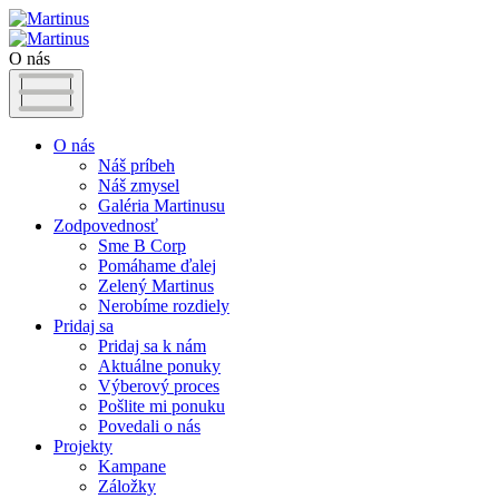
O nás
O nás
Náš príbeh
Náš zmysel
Galéria Martinusu
Zodpovednosť
Sme B Corp
Pomáhame ďalej
Zelený Martinus
Nerobíme rozdiely
Pridaj sa
Pridaj sa k nám
Aktuálne ponuky
Výberový proces
Pošlite mi ponuku
Povedali o nás
Projekty
Kampane
Záložky