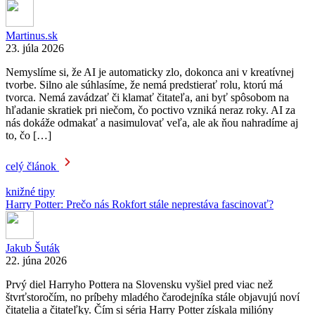
Martinus.sk
23. júla 2026
Nemyslíme si, že AI je automaticky zlo, dokonca ani v kreatívnej
tvorbe. Silno ale súhlasíme, že nemá predstierať rolu, ktorú má
tvorca. Nemá zavádzať či klamať čitateľa, ani byť spôsobom na
hľadanie skratiek pri niečom, čo poctivo vzniká neraz roky. AI za
nás dokáže odmakať a nasimulovať veľa, ale ak ňou nahradíme aj
to, čo […]
celý článok
knižné tipy
Harry Potter: Prečo nás Rokfort stále neprestáva fascinovať?
Jakub Šuták
22. júna 2026
Prvý diel Harryho Pottera na Slovensku vyšiel pred viac než
štvrťstoročím, no príbehy mladého čarodejníka stále objavujú noví
čitatelia a čitateľky. Čím si séria Harry Potter získala milióny