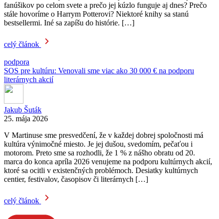
fanúšikov po celom svete a prečo jej kúzlo funguje aj dnes? Prečo
stále hovoríme o Harrym Potterovi? Niektoré knihy sa stanú
bestsellermi. Iné sa zapíšu do histórie. […]
celý článok
podpora
SOS pre kultúru: Venovali sme viac ako 30 000 € na podporu
literárnych akcií
Jakub Šuták
25. mája 2026
V Martinuse sme presvedčení, že v každej dobrej spoločnosti má
kultúra výnimočné miesto. Je jej dušou, svedomím, pečaťou i
motorom. Preto sme sa rozhodli, že 1 % z nášho obratu od 20.
marca do konca apríla 2026 venujeme na podporu kultúrnych akcií,
ktoré sa ocitli v existenčných problémoch. Desiatky kultúrnych
centier, festivalov, časopisov či literárnych […]
celý článok