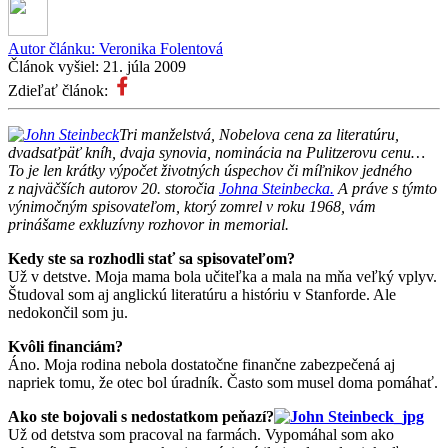
Autor článku:
Veronika Folentová
Článok vyšiel:
21. júla 2009
Zdieľať článok:
Tri manželstvá, Nobelova cena za literatúru,
dvadsaťpäť kníh, dvaja synovia, nominácia na Pulitzerovu cenu…
To je len krátky výpočet životných úspechov či míľnikov jedného
z najväčších autorov 20. storočia
Johna Steinbecka.
A práve s týmto
výnimočným spisovateľom, ktorý zomrel v roku 1968, vám
prinášame exkluzívny rozhovor in memorial.
Kedy ste sa rozhodli stať sa spisovateľom?
Už v detstve. Moja mama bola učiteľka a mala na mňa veľký vplyv.
Študoval som aj anglickú literatúru a históriu v Stanforde. Ale
nedokončil som ju.
Kvôli financiám?
Áno. Moja rodina nebola dostatočne finančne zabezpečená aj
napriek tomu, že otec bol úradník. Často som musel doma pomáhať.
Ako ste bojovali s nedostatkom peňazí?
Už od detstva som pracoval na farmách. Vypomáhal som ako