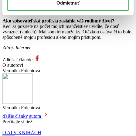
Odmietnuť
vojnou zničenom Stalingrade. Videli sme Moskvu, Batumi, Kyjev aj
Tbilisi.
Ako spisovateľská profesia zasiahla váš rodinný život?
Keď sa pozriete na počet mojich manželstiev uvidíte, že dosť
výrazne. (smiech). Mal som tri manželky. Otázkou ostáva či to bolo
spôsobené mojou profesiou alebo mojím prístupom.
Zdroj: Internet
Zdieľať článok:
O autorovi
Veronika Folentová
Veronika Folentová
ďalšie články autora
Prečítajte si tiež:
O AI V KNIHÁCH