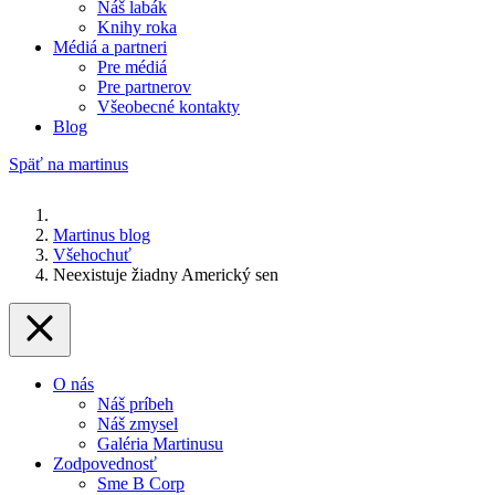
Náš labák
Knihy roka
Médiá a partneri
Pre médiá
Pre partnerov
Všeobecné kontakty
Blog
Späť na martinus
Martinus blog
Všehochuť
Neexistuje žiadny Americký sen
O nás
Náš príbeh
Náš zmysel
Galéria Martinusu
Zodpovednosť
Sme B Corp