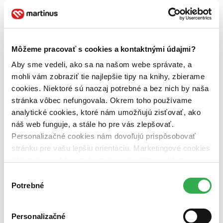
Evitapress
Monika Macháčková
rozhovor
Stará som už bola
Monika Macháčková: Začala som písať, lebo som bola zvedavá, či
to dokážem
Môžeme pracovať s cookies a kontaktnými údajmi?
Aby sme vedeli, ako sa na našom webe správate, a
mohli vám zobraziť tie najlepšie tipy na knihy, zbierame
Veronika Folentová
1. marca 2011
cookies. Niektoré sú naozaj potrebné a bez nich by naša
stránka vôbec nefungovala. Okrem toho používame
Svojou prvotinou sa umiestnila v rebríčku najpredávanejších kníh.
analytické cookies, ktoré nám umožňujú zisťovať, ako
Čitateľov si získala príbehom Maríny, ktorú sklame prvá láska a ona
ostane slobodnou matkou. Táto skúsenosť v nej zakorení nesmierny
náš web funguje, a stále ho pre vás zlepšovať.
strach, ktorý sa naplno prejaví, keď jej dcéra začína s rovnako
Personalizačné cookies nám dovoľujú prispôsobovať
bezhlavou prvou láskou. Monika Macháčková a jej Stará som už
stránku pre vašu lepšiu orientáciu. Marketingové cookies
bola.
nám zas umožňujú zobrazenie relevantnej reklamy.
celý článok
Niektoré údaje zdieľame aj s tretími stranami. Veľmi by
Výber
nám pomohlo, keby sme mohli používať všetky tieto
Potrebné
súhlasu
cookies. Ďakujeme!
Drozdajka
Hry o život
recenzia
Suzanne Collinsová
Bez obetí si slobodu ľudia nevážia. Collinsová preto zabila veľa
Personalizačné
obetí