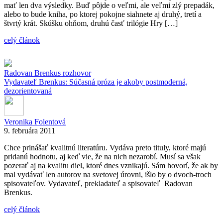
mať len dva výsledky. Buď pôjde o veľmi, ale veľmi zlý prepadák,
alebo to bude kniha, po ktorej pokojne siahnete aj druhý, tretí a
štvrtý krát. Skúšku ohňom, druhú časť trilógie Hry […]
celý článok
Radovan Brenkus
rozhovor
Vydavateľ Brenkus: Súčasná próza je akoby postmoderná,
dezorientovaná
Veronika Folentová
9. februára 2011
Chce prinášať kvalitnú literatúru. Vydáva preto tituly, ktoré majú
pridanú hodnotu, aj keď vie, že na nich nezarobí. Musí sa však
pozerať aj na kvalitu diel, ktoré dnes vznikajú. Sám hovorí, že ak by
mal vydávať len autorov na svetovej úrovni, išlo by o dvoch-troch
spisovateľov. Vydavateľ, prekladateľ a spisovateľ Radovan
Brenkus.
celý článok