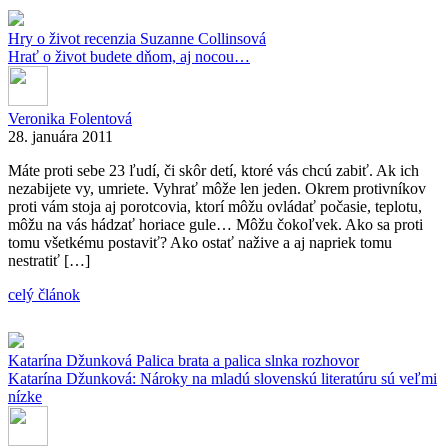
Hry o život
recenzia
Suzanne Collinsová
Hrať o život budete dňom, aj nocou…
Veronika Folentová
28. januára 2011
Máte proti sebe 23 ľudí, či skôr detí, ktoré vás chcú zabiť. Ak ich
nezabijete vy, umriete. Vyhrať môže len jeden. Okrem protivníkov
proti vám stoja aj porotcovia, ktorí môžu ovládať počasie, teplotu,
môžu na vás hádzať horiace gule… Môžu čokoľvek. Ako sa proti
tomu všetkému postaviť? Ako ostať nažive a aj napriek tomu
nestratiť […]
celý článok
Katarína Džunková
Palica brata a palica slnka
rozhovor
Katarína Džunková: Nároky na mladú slovenskú literatúru sú veľmi
nízke