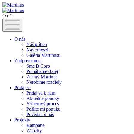
O nás
O nás
Náš príbeh
Náš zmysel
Galéria Martinusu
Zodpovednosť
Sme B Corp
Pomáhame ďalej
Zelený Martinus
Nerobíme rozdiely
Pridaj sa
Pridaj sa k nám
Aktuálne ponuky
Výberový proces
Pošlite mi ponuku
Povedali o nás
Projekty
Kampane
Záložky