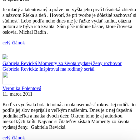
Je mladý a talentovaný a práve mu vyšla jeho prvá básnická zbierka
s názvom Rieka a tieň . Hovorí, že pri tvorbe je dôležité zachovať si
súdnosť. Lebo podľa neho dnes nie je ťažké vydať knihu, otázna
potom ale býva ich kvalita. Sám píše intímne básne, ktoré človeka
oslovia. Michal Badín .
celý článok
Gabriela Revická
Momenty zo života vydatej ženy
rozhovor
Gabriela Revická: Inšpiroval ma rodinný seriál
Veronika Folentová
11. marca 2011
Keď sa vydávala bola tehotná a mala osemnásť rokov. Jej rodičia to
podľa jej slov neprijali s veľkým nadšením. Dnes je z nej úspešná
podnikateľka a matka dvoch dcér. Okrem toho je aj autorkou
niekoľkých kníh. Najviac si čitateľov získali Momenty zo života
vydatej ženy. Gabriela Revická.
celý článok