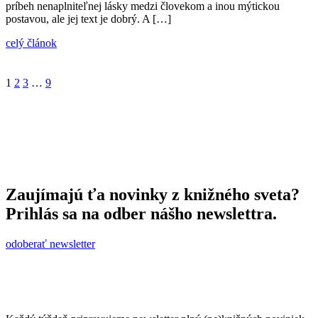
príbeh nenaplniteľnej lásky medzi človekom a inou mýtickou
postavou, ale jej text je dobrý. A […]
celý článok
1
2
3
…
9
Zaujímajú ťa novinky z knižného sveta?
Prihlás sa na odber nášho newslettra.
odoberať newsletter