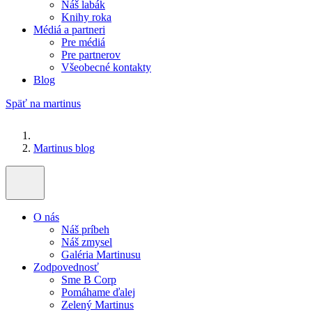
Náš labák
Knihy roka
Médiá a partneri
Pre médiá
Pre partnerov
Všeobecné kontakty
Blog
Späť na martinus
Martinus blog
O nás
Náš príbeh
Náš zmysel
Galéria Martinusu
Zodpovednosť
Sme B Corp
Pomáhame ďalej
Zelený Martinus