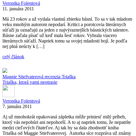
Veronika Folentová
11. januára 2011
Má 23 rokov a už vydala vlastnú zbierku básní. To sa v tak mladom
veku mnohým autorom nepodarí. Kritici a porotcovia literárnych
súťaží ju označujú za jeden z najvýraznejších básnických talentov.
Básne začala písať už keď mala šesť rokov. Vyhrala viacero
literárnych súťaží. Napriek tomu sa svojej mladosti bojí. Je podľa
nej plná neúcty k […]
celý článok
Maggie Stiefvaterová
recenzia
Triaška
Triaška, ktorá vami neotrasie
Veronika Folentová
7. januára 2011
Aj už mnohokrát opakovaná zápletka môže priniesť milý príbeh,
ktorý vás nepobúri ani nepohorší. A to aj napriek tomu, že nepatríte
medzi cieľových čitateľov. Aj tak by sa dala zhodnotiť kniha
Triaška od Maggie Stiefvaterovej. Autorka síce rozpráva už známy