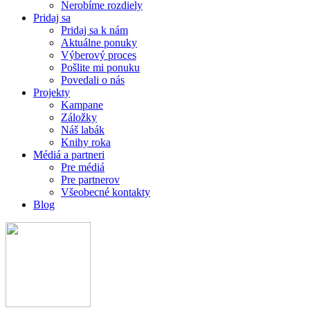
Nerobíme rozdiely
Pridaj sa
Pridaj sa k nám
Aktuálne ponuky
Výberový proces
Pošlite mi ponuku
Povedali o nás
Projekty
Kampane
Záložky
Náš labák
Knihy roka
Médiá a partneri
Pre médiá
Pre partnerov
Všeobecné kontakty
Blog