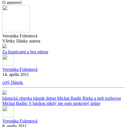
O autorovi
Veronika Folentová
Všetky články autora
Za hranicami a bez edenu
Veronika Folentová
14. apríla 2011
celý článok
básnická zbierka
básnik
debut
Michal Badín
Rieka a tieň
rozhovor
Michal Badín: S básňou nikdy nie som spokojný úplne
Veronika Folentová
8. apríla 2011