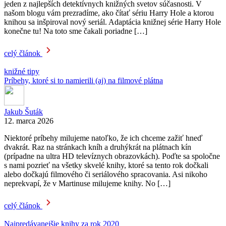
jeden z najlepších detektívnych knižných svetov súčasnosti. V
našom blogu vám prezradíme, ako čítať sériu Harry Hole a ktorou
knihou sa inšpiroval nový seriál. Adaptácia knižnej série Harry Hole
konečne tu! Na toto sme čakali poriadne […]
celý článok
knižné tipy
Príbehy, ktoré si to namierili (aj) na filmové plátna
Jakub Šuták
12. marca 2026
Niektoré príbehy milujeme natoľko, že ich chceme zažiť hneď
dvakrát. Raz na stránkach kníh a druhýkrát na plátnach kín
(prípadne na ultra HD televíznych obrazovkách). Poďte sa spoločne
s nami pozrieť na všetky skvelé knihy, ktoré sa tento rok dočkali
alebo dočkajú filmového či seriálového spracovania. Asi nikoho
neprekvapí, že v Martinuse milujeme knihy. No […]
celý článok
Najpredávanejšie knihy za rok 2020