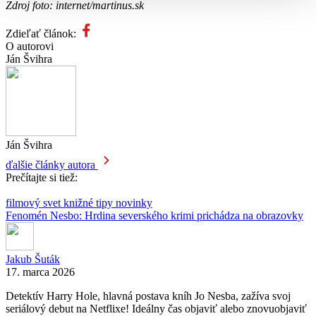
Zdroj foto: internet/martinus.sk
Zdieľať článok:
O autorovi
Ján Švihra
Ján Švihra
ďalšie články autora
Prečítajte si tiež:
filmový svet
knižné tipy
novinky
Fenomén Nesbo: Hrdina severského krimi prichádza na obrazovky
Jakub Šuták
17. marca 2026
Detektív Harry Hole, hlavná postava kníh Jo Nesba, zažíva svoj
seriálový debut na Netflixe! Ideálny čas objaviť alebo znovuobjaviť