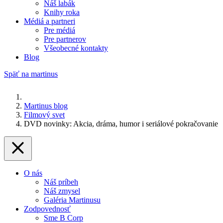
Náš labák
Knihy roka
Médiá a partneri
Pre médiá
Pre partnerov
Všeobecné kontakty
Blog
Späť na martinus
Martinus blog
Filmový svet
DVD novinky: Akcia, dráma, humor i seriálové pokračovanie
O nás
Náš príbeh
Náš zmysel
Galéria Martinusu
Zodpovednosť
Sme B Corp