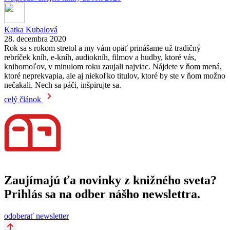
Katka Kubalová
28. decembra 2020
Rok sa s rokom stretol a my vám opäť prinášame už tradičný
rebríček kníh, e-kníh, audiokníh, filmov a hudby, ktoré vás,
knihomoľov, v minulom roku zaujali najviac. Nájdete v ňom mená,
ktoré neprekvapia, ale aj niekoľko titulov, ktoré by ste v ňom možno
nečakali. Nech sa páči, inšpirujte sa.
celý článok
Zaujímajú ťa novinky z knižného sveta?
Prihlás sa na odber nášho newslettra.
odoberať newsletter