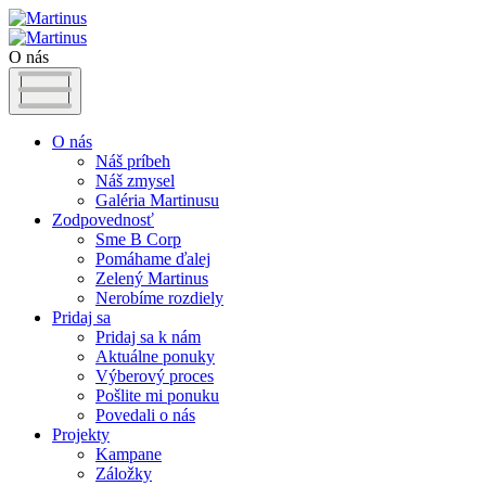
O nás
O nás
Náš príbeh
Náš zmysel
Galéria Martinusu
Zodpovednosť
Sme B Corp
Pomáhame ďalej
Zelený Martinus
Nerobíme rozdiely
Pridaj sa
Pridaj sa k nám
Aktuálne ponuky
Výberový proces
Pošlite mi ponuku
Povedali o nás
Projekty
Kampane
Záložky