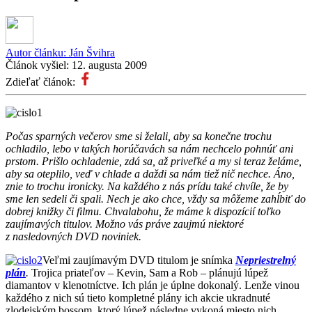
Autor článku:
Ján Švihra
Článok vyšiel:
12. augusta 2009
Zdieľať článok:
Počas sparných večerov sme si želali, aby sa konečne trochu
ochladilo, lebo v takých horúčavách sa nám nechcelo pohnúť ani
prstom. Prišlo ochladenie, zdá sa, až priveľké a my si teraz želáme,
aby sa oteplilo, veď v chlade a daždi sa nám tiež nič nechce. Áno,
znie to trochu ironicky. Na každého z nás prídu také chvíle, že by
sme len sedeli či spali. Nech je ako chce, vždy sa môžeme zahĺbiť do
dobrej knižky či filmu. Chvalabohu, že máme k dispozícií toľko
zaujímavých titulov. Možno vás práve zaujmú niektoré
z nasledovných DVD noviniek.
Veľmi zaujímavým DVD titulom je snímka
Nepriestrelný
plán
.
Trojica priateľov – Kevin, Sam a Rob – plánujú lúpež
diamantov v klenotníctve. Ich plán je úplne dokonalý. Lenže vinou
každého z nich sú tieto kompletné plány ich akcie ukradnuté
zlodejským bossom, ktorý lúpež následne vykoná miesto nich.