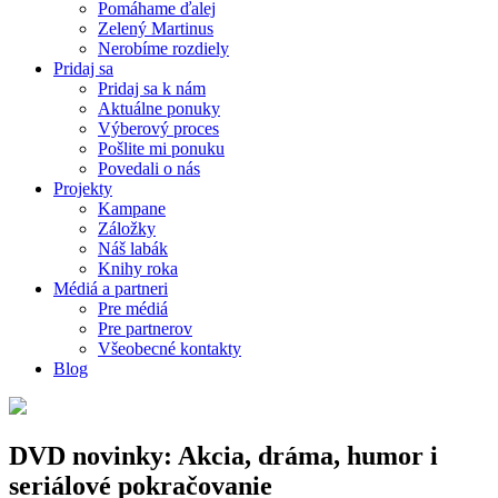
Pomáhame ďalej
Zelený Martinus
Nerobíme rozdiely
Pridaj sa
Pridaj sa k nám
Aktuálne ponuky
Výberový proces
Pošlite mi ponuku
Povedali o nás
Projekty
Kampane
Záložky
Náš labák
Knihy roka
Médiá a partneri
Pre médiá
Pre partnerov
Všeobecné kontakty
Blog
DVD novinky: Akcia, dráma, humor i
seriálové pokračovanie