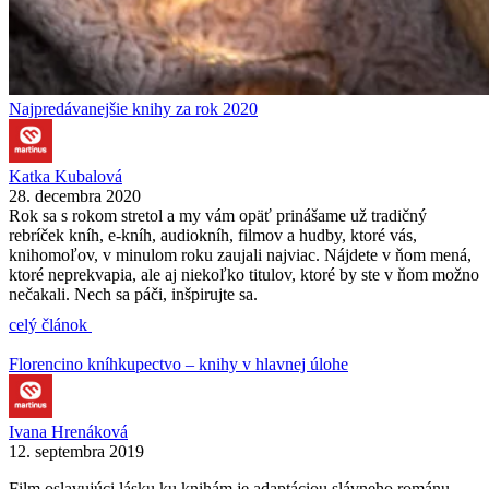
Najpredávanejšie knihy za rok 2020
Katka Kubalová
28. decembra 2020
Rok sa s rokom stretol a my vám opäť prinášame už tradičný
rebríček kníh, e-kníh, audiokníh, filmov a hudby, ktoré vás,
knihomoľov, v minulom roku zaujali najviac. Nájdete v ňom mená,
ktoré neprekvapia, ale aj niekoľko titulov, ktoré by ste v ňom možno
nečakali. Nech sa páči, inšpirujte sa.
celý článok
Florencino kníhkupectvo – knihy v hlavnej úlohe
Ivana Hrenáková
12. septembra 2019
Film oslavujúci lásku ku knihám je adaptáciou slávneho románu