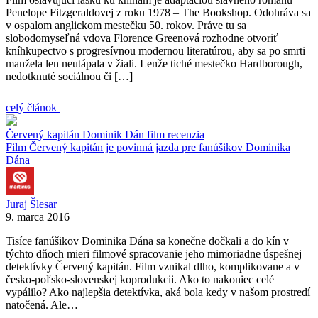
Penelope Fitzgeraldovej z roku 1978 – The Bookshop. Odohráva sa
v ospalom anglickom mestečku 50. rokov. Práve tu sa
slobodomyseľná vdova Florence Greenová rozhodne otvoriť
kníhkupectvo s progresívnou modernou literatúrou, aby sa po smrti
manžela len neutápala v žiali. Lenže tiché mestečko Hardborough,
nedotknuté sociálnou či […]
celý článok
Červený kapitán
Dominik Dán
film
recenzia
Film Červený kapitán je povinná jazda pre fanúšikov Dominika
Dána
Juraj Šlesar
9. marca 2016
Tisíce fanúšikov Dominika Dána sa konečne dočkali a do kín v
týchto dňoch mieri filmové spracovanie jeho mimoriadne úspešnej
detektívky Červený kapitán. Film vznikal dlho, komplikovane a v
česko-poľsko-slovenskej koprodukcii. Ako to nakoniec celé
vypálilo? Ako najlepšia detektívka, aká bola kedy v našom prostredí
natočená. Ale…