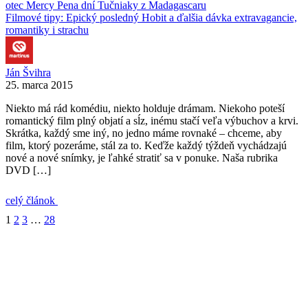
otec
Mercy
Pena dní
Tučniaky z Madagascaru
Filmové tipy: Epický posledný Hobit a ďalšia dávka extravagancie,
romantiky i strachu
Ján Švihra
25. marca 2015
Niekto má rád komédiu, niekto holduje drámam. Niekoho poteší
romantický film plný objatí a sĺz, inému stačí veľa výbuchov a krvi.
Skrátka, každý sme iný, no jedno máme rovnaké – chceme, aby
film, ktorý pozeráme, stál za to. Keďže každý týždeň vychádzajú
nové a nové snímky, je ľahké stratiť sa v ponuke. Naša rubrika
DVD […]
celý článok
1
2
3
…
28