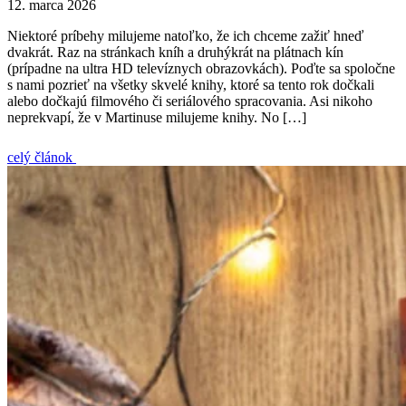
12. marca 2026
Niektoré príbehy milujeme natoľko, že ich chceme zažiť hneď
dvakrát. Raz na stránkach kníh a druhýkrát na plátnach kín
(prípadne na ultra HD televíznych obrazovkách). Poďte sa spoločne
s nami pozrieť na všetky skvelé knihy, ktoré sa tento rok dočkali
alebo dočkajú filmového či seriálového spracovania. Asi nikoho
neprekvapí, že v Martinuse milujeme knihy. No […]
celý článok