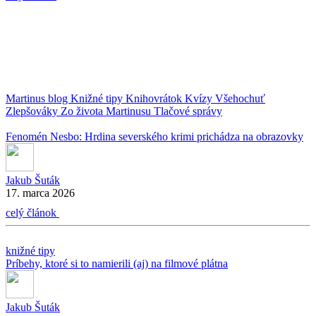
Martinus blog
Knižné tipy
Knihovrátok
Kvízy
Všehochuť
Zlepšováky
Zo života Martinusu
Tlačové správy
Fenomén Nesbo: Hrdina severského krimi prichádza na obrazovky
Jakub Šuták
17. marca 2026
celý článok
knižné tipy
Príbehy, ktoré si to namierili (aj) na filmové plátna
Jakub Šuták