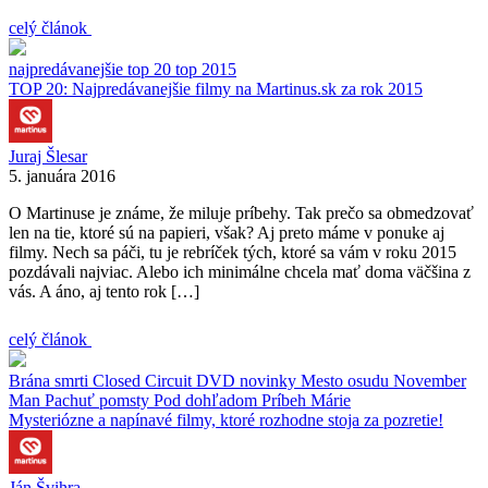
celý článok
najpredávanejšie
top 20
top 2015
TOP 20: Najpredávanejšie filmy na Martinus.sk za rok 2015
Juraj Šlesar
5. januára 2016
O Martinuse je známe, že miluje príbehy. Tak prečo sa obmedzovať
len na tie, ktoré sú na papieri, však? Aj preto máme v ponuke aj
filmy. Nech sa páči, tu je rebríček tých, ktoré sa vám v roku 2015
pozdávali najviac. Alebo ich minimálne chcela mať doma väčšina z
vás. A áno, aj tento rok […]
celý článok
Brána smrti
Closed Circuit
DVD novinky
Mesto osudu
November
Man
Pachuť pomsty
Pod dohľadom
Príbeh Márie
Mysteriózne a napínavé filmy, ktoré rozhodne stoja za pozretie!
Ján Švihra