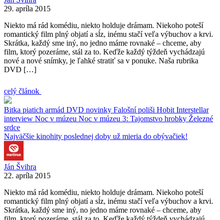
29. apríla 2015
Niekto má rád komédiu, niekto holduje drámam. Niekoho poteší
romantický film plný objatí a sĺz, inému stačí veľa výbuchov a krvi.
Skrátka, každý sme iný, no jedno máme rovnaké – chceme, aby
film, ktorý pozeráme, stál za to. Keďže každý týždeň vychádzajú
nové a nové snímky, je ľahké stratiť sa v ponuke. Naša rubrika
DVD […]
celý článok
Bitka piatich armád
DVD novinky
Falošní poliši
Hobit
Interstellar
interview
Noc v múzeu
Noc v múzeu 3: Tajomstvo hrobky
Železné
srdce
Najväčšie kinohity poslednej doby už mieria do obývačiek!
Ján Švihra
22. apríla 2015
Niekto má rád komédiu, niekto holduje drámam. Niekoho poteší
romantický film plný objatí a sĺz, inému stačí veľa výbuchov a krvi.
Skrátka, každý sme iný, no jedno máme rovnaké – chceme, aby
film, ktorý pozeráme, stál za to. Keďže každý týždeň vychádzajú