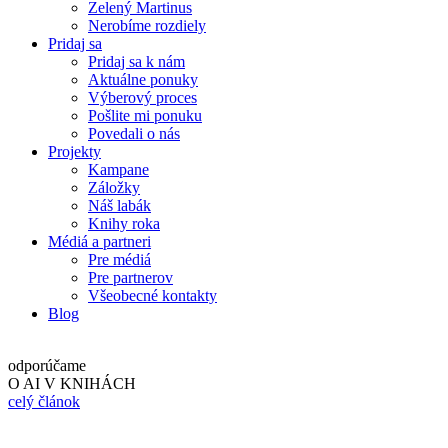
Zelený Martinus
Nerobíme rozdiely
Pridaj sa
Pridaj sa k nám
Aktuálne ponuky
Výberový proces
Pošlite mi ponuku
Povedali o nás
Projekty
Kampane
Záložky
Náš labák
Knihy roka
Médiá a partneri
Pre médiá
Pre partnerov
Všeobecné kontakty
Blog
odporúčame
O AI V KNIHÁCH
celý článok