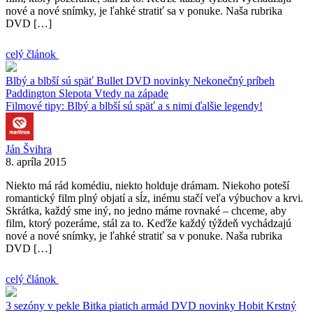
nové a nové snímky, je ľahké stratiť sa v ponuke. Naša rubrika
DVD […]
celý článok
Blbý a blbší sú späť
Bullet
DVD novinky
Nekonečný príbeh
Paddington
Slepota
Vtedy na západe
Filmové tipy: Blbý a blbší sú späť a s nimi ďalšie legendy!
Ján Švihra
8. apríla 2015
Niekto má rád komédiu, niekto holduje drámam. Niekoho poteší
romantický film plný objatí a sĺz, inému stačí veľa výbuchov a krvi.
Skrátka, každý sme iný, no jedno máme rovnaké – chceme, aby
film, ktorý pozeráme, stál za to. Keďže každý týždeň vychádzajú
nové a nové snímky, je ľahké stratiť sa v ponuke. Naša rubrika
DVD […]
celý článok
3 sezóny v pekle
Bitka piatich armád
DVD novinky
Hobit
Krstný