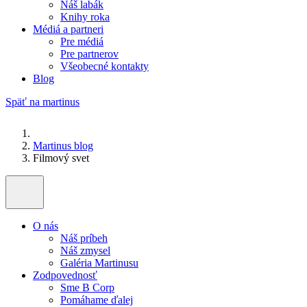
Náš labák
Knihy roka
Médiá a partneri
Pre médiá
Pre partnerov
Všeobecné kontakty
Blog
Späť na martinus
Martinus blog
Filmový svet
O nás
Náš príbeh
Náš zmysel
Galéria Martinusu
Zodpovednosť
Sme B Corp
Pomáhame ďalej