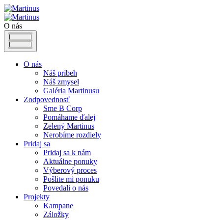
O nás
O nás
Náš príbeh
Náš zmysel
Galéria Martinusu
Zodpovednosť
Sme B Corp
Pomáhame ďalej
Zelený Martinus
Nerobíme rozdiely
Pridaj sa
Pridaj sa k nám
Aktuálne ponuky
Výberový proces
Pošlite mi ponuku
Povedali o nás
Projekty
Kampane
Záložky