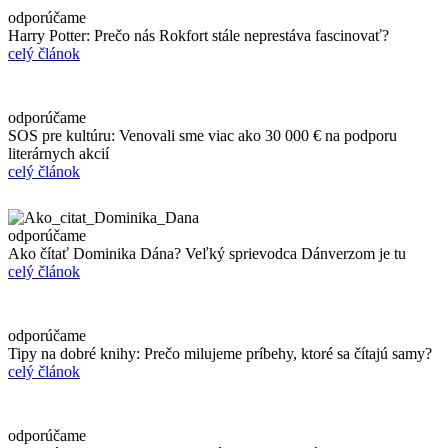
odporúčame
Harry Potter: Prečo nás Rokfort stále neprestáva fascinovať?
celý článok
odporúčame
SOS pre kultúru: Venovali sme viac ako 30 000 € na podporu
literárnych akcií
celý článok
odporúčame
Ako čítať Dominika Dána? Veľký sprievodca Dánverzom je tu
celý článok
odporúčame
Tipy na dobré knihy: Prečo milujeme príbehy, ktoré sa čítajú samy?
celý článok
odporúčame