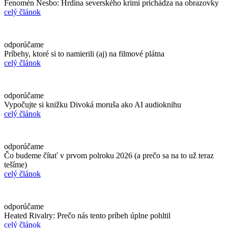
Fenomén Nesbo: Hrdina severského krimi prichádza na obrazovky
celý článok
odporúčame
Príbehy, ktoré si to namierili (aj) na filmové plátna
celý článok
odporúčame
Vypočujte si knižku Divoká moruša ako AI audioknihu
celý článok
odporúčame
Čo budeme čítať v prvom polroku 2026 (a prečo sa na to už teraz
tešíme)
celý článok
odporúčame
Heated Rivalry: Prečo nás tento príbeh úplne pohltil
celý článok