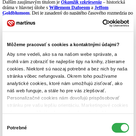
Ďalším zaujímavým titulom je
Okamžik vzkriesenia
– historická
dráma v hlavnej úlohe s
Willemom Dafoeom
a
Jeffom
Goldblumom
. Dej je zasadený do napätého časového rozmedzia po
skončení druhej svetovej vojny . Cirkusant, ktorý bol ušetrený pred
plynovou komorou, sa stáva dôležitou osobnosťou v azyle pre tých,
ktorý rovnako ako
on, prežili holokaust. Hoci táto zápletka
nevyzerá byť príliš zaujímavá, pod škrupinou je toho skrytého oveľa
viac – film je krásny a temný zároveň.
Môžeme pracovať s cookies a kontaktnými údajmi?
Teraz, ako som sľúbil, nasleduje film diametrálne odlišný –
Vojna
Aby sme vedeli, ako sa na našom webe správate, a
neviest
. Dve očarujúce herečky –
Kate Hudson
a
Anne Hathaway
mohli vám zobraziť tie najlepšie tipy na knihy, zbierame
– si zahrali v tejto ľahkej komédií, ku ktorej azda ani nie je čo
dodať. Nečakajte nič náročného, no na príjemné spestrenie večera je
cookies. Niektoré sú naozaj potrebné a bez nich by naša
snímka ako stvorená a určite poteší hlavne ženskú časť vašej
stránka vôbec nefungovala. Okrem toho používame
analytické cookies, ktoré nám umožňujú zisťovať, ako
náš web funguje, a stále ho pre vás zlepšovať.
Personalizačné cookies nám dovoľujú prispôsobovať
stránku pre vašu lepšiu orientáciu. Marketingové cookies
nám zas umožňujú zobrazenie relevantnej reklamy.
Niektoré údaje zdieľame aj s tretími stranami. Veľmi by
Výber
nám pomohlo, keby sme mohli používať všetky tieto
Potrebné
súhlasu
cookies. Ďakujeme!
domácnosti.