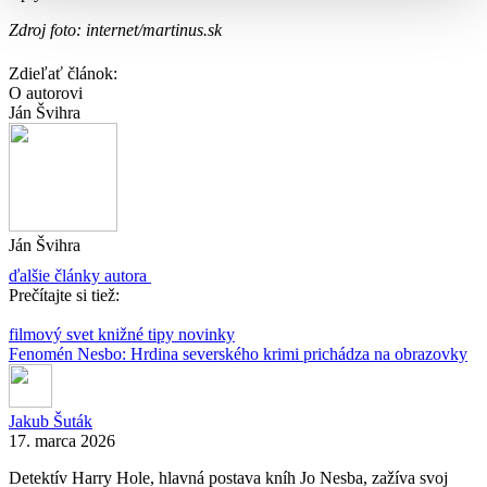
Zdroj foto: internet/martinus.sk
Zdieľať článok:
O autorovi
Ján Švihra
Ján Švihra
ďalšie články autora
Prečítajte si tiež:
filmový svet
knižné tipy
novinky
Fenomén Nesbo: Hrdina severského krimi prichádza na obrazovky
Jakub Šuták
17. marca 2026
Detektív Harry Hole, hlavná postava kníh Jo Nesba, zažíva svoj