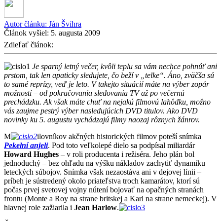
Autor článku:
Ján Švihra
Článok vyšiel:
5. augusta 2009
Zdieľať článok:
Je sparný letný večer, kvôli teplu sa vám nechce pohnúť ani
prstom, tak len apaticky sledujete, čo beží v „telke“. Áno, zväčša sú
to samé reprízy, veď je leto. V takejto situácií máte na výber zopár
možností – od pokračovania sledovania TV až po večernú
prechádzku. Ak však máte chuť na nejakú filmovú lahôdku, možno
vás zaujme pestrý výber nasledujúcich DVD titulov. Ako DVD
novinky ku 5. augustu vychádzajú filmy naozaj rôznych žánrov.
M
ilovníkov akčných historických filmov poteší snímka
Pekelní anjeli
. Pod toto veľkolepé dielo sa podpísal miliardár
Howard Hughes
– v roli producenta i režiséra. Jeho plán bol
jednoduchý – bez ohľadu na výšku nákladov zachytiť dynamiku
leteckých súbojov. Snímka však nezaostáva ani v dejovej línii –
príbeh je sústredený okolo priateľstva troch kamarátov, ktorí sú
počas prvej svetovej vojny nútení bojovať na opačných stranách
frontu (Monte a Roy na strane britskej a Karl na strane nemeckej). V
hlavnej role zažiarila i
Jean Harlow
.