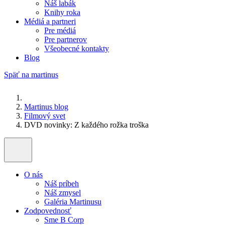
Náš labák
Knihy roka
Médiá a partneri
Pre médiá
Pre partnerov
Všeobecné kontakty
Blog
Späť na martinus
Martinus blog
Filmový svet
DVD novinky: Z každého rožka troška
O nás
Náš príbeh
Náš zmysel
Galéria Martinusu
Zodpovednosť
Sme B Corp