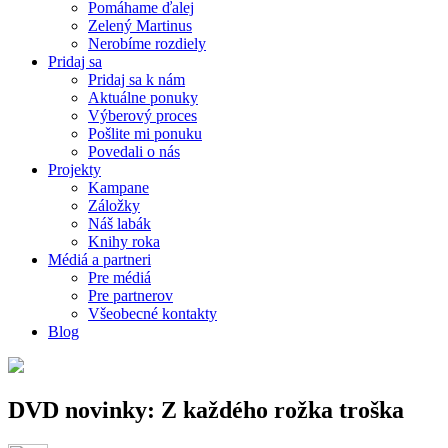
Pomáhame ďalej
Zelený Martinus
Nerobíme rozdiely
Pridaj sa
Pridaj sa k nám
Aktuálne ponuky
Výberový proces
Pošlite mi ponuku
Povedali o nás
Projekty
Kampane
Záložky
Náš labák
Knihy roka
Médiá a partneri
Pre médiá
Pre partnerov
Všeobecné kontakty
Blog
DVD novinky: Z každého rožka troška