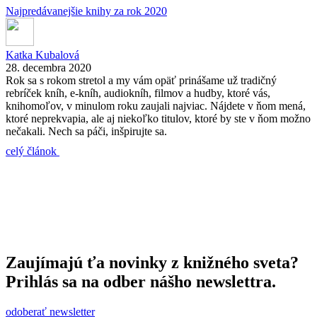
Najpredávanejšie knihy za rok 2020
Katka Kubalová
28. decembra 2020
Rok sa s rokom stretol a my vám opäť prinášame už tradičný
rebríček kníh, e-kníh, audiokníh, filmov a hudby, ktoré vás,
knihomoľov, v minulom roku zaujali najviac. Nájdete v ňom mená,
ktoré neprekvapia, ale aj niekoľko titulov, ktoré by ste v ňom možno
nečakali. Nech sa páči, inšpirujte sa.
celý článok
Zaujímajú ťa novinky z knižného sveta?
Prihlás sa na odber nášho newslettra.
odoberať newsletter