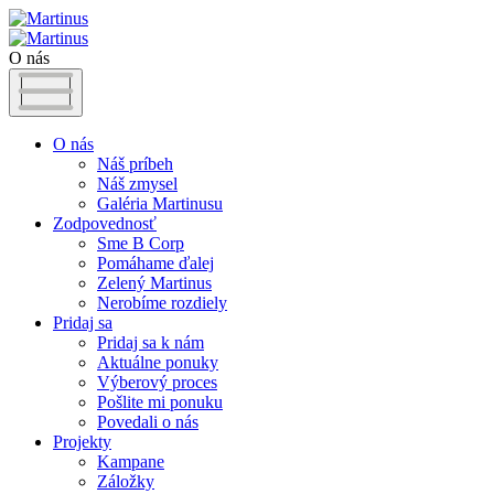
O nás
O nás
Náš príbeh
Náš zmysel
Galéria Martinusu
Zodpovednosť
Sme B Corp
Pomáhame ďalej
Zelený Martinus
Nerobíme rozdiely
Pridaj sa
Pridaj sa k nám
Aktuálne ponuky
Výberový proces
Pošlite mi ponuku
Povedali o nás
Projekty
Kampane
Záložky