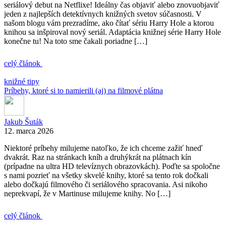
seriálový debut na Netflixe! Ideálny čas objaviť alebo znovuobjaviť
jeden z najlepších detektívnych knižných svetov súčasnosti. V
našom blogu vám prezradíme, ako čítať sériu Harry Hole a ktorou
knihou sa inšpiroval nový seriál. Adaptácia knižnej série Harry Hole
konečne tu! Na toto sme čakali poriadne […]
celý článok
knižné tipy
Príbehy, ktoré si to namierili (aj) na filmové plátna
Jakub Šuták
12. marca 2026
Niektoré príbehy milujeme natoľko, že ich chceme zažiť hneď
dvakrát. Raz na stránkach kníh a druhýkrát na plátnach kín
(prípadne na ultra HD televíznych obrazovkách). Poďte sa spoločne
s nami pozrieť na všetky skvelé knihy, ktoré sa tento rok dočkali
alebo dočkajú filmového či seriálového spracovania. Asi nikoho
neprekvapí, že v Martinuse milujeme knihy. No […]
celý článok