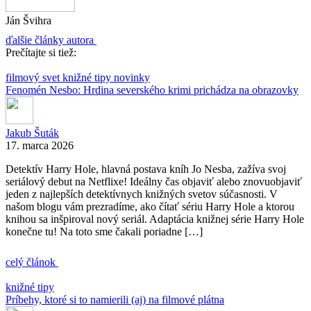
Ján Švihra
ďalšie články autora
Prečítajte si tiež:
filmový svet
knižné tipy
novinky
Fenomén Nesbo: Hrdina severského krimi prichádza na obrazovky
Jakub Šuták
17. marca 2026
Detektív Harry Hole, hlavná postava kníh Jo Nesba, zažíva svoj
seriálový debut na Netflixe! Ideálny čas objaviť alebo znovuobjaviť
jeden z najlepších detektívnych knižných svetov súčasnosti. V
našom blogu vám prezradíme, ako čítať sériu Harry Hole a ktorou
knihou sa inšpiroval nový seriál. Adaptácia knižnej série Harry Hole
konečne tu! Na toto sme čakali poriadne […]
celý článok
knižné tipy
Príbehy, ktoré si to namierili (aj) na filmové plátna