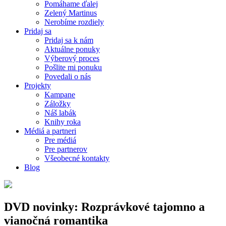
Pomáhame ďalej
Zelený Martinus
Nerobíme rozdiely
Pridaj sa
Pridaj sa k nám
Aktuálne ponuky
Výberový proces
Pošlite mi ponuku
Povedali o nás
Projekty
Kampane
Záložky
Náš labák
Knihy roka
Médiá a partneri
Pre médiá
Pre partnerov
Všeobecné kontakty
Blog
DVD novinky: Rozprávkové tajomno a
vianočná romantika