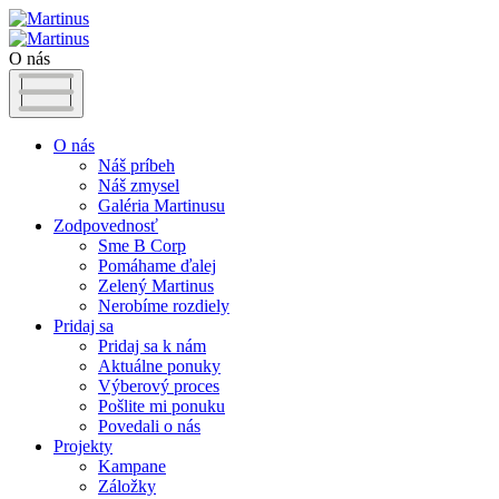
O nás
O nás
Náš príbeh
Náš zmysel
Galéria Martinusu
Zodpovednosť
Sme B Corp
Pomáhame ďalej
Zelený Martinus
Nerobíme rozdiely
Pridaj sa
Pridaj sa k nám
Aktuálne ponuky
Výberový proces
Pošlite mi ponuku
Povedali o nás
Projekty
Kampane
Záložky