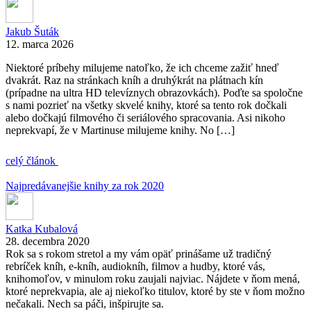
Jakub Šuták
12. marca 2026
Niektoré príbehy milujeme natoľko, že ich chceme zažiť hneď
dvakrát. Raz na stránkach kníh a druhýkrát na plátnach kín
(prípadne na ultra HD televíznych obrazovkách). Poďte sa spoločne
s nami pozrieť na všetky skvelé knihy, ktoré sa tento rok dočkali
alebo dočkajú filmového či seriálového spracovania. Asi nikoho
neprekvapí, že v Martinuse milujeme knihy. No […]
celý článok
Najpredávanejšie knihy za rok 2020
Katka Kubalová
28. decembra 2020
Rok sa s rokom stretol a my vám opäť prinášame už tradičný
rebríček kníh, e-kníh, audiokníh, filmov a hudby, ktoré vás,
knihomoľov, v minulom roku zaujali najviac. Nájdete v ňom mená,
ktoré neprekvapia, ale aj niekoľko titulov, ktoré by ste v ňom možno
nečakali. Nech sa páči, inšpirujte sa.