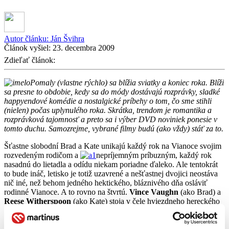
Autor článku:
Ján Švihra
Článok vyšiel:
23. decembra 2009
Zdieľať článok:
Pomaly (vlastne rýchlo) sa blížia sviatky a koniec roka. Blíži
sa presne to obdobie, kedy sa do módy dostávajú rozprávky, sladké
happyendové komédie a nostalgické príbehy o tom, čo sme stihli
(nielen) počas uplynulého roka. Skrátka, trendom je romantika a
rozprávková tajomnosť a preto sa i výber DVD noviniek ponesie v
tomto duchu. Samozrejme, vybrané filmy budú (ako vždy) stáť za to.
Šťastne slobodní Brad a Kate unikajú každý rok na Vianoce svojim
rozvedeným rodičom a
nepríjemným príbuzným, každý rok
nasadnú do lietadla a odídu niekam poriadne ďaleko. Ale tentokrát
to bude ináč, letisko je totiž uzavrené a nešťastnej dvojici neostáva
nič iné, než behom jedného hektického, bláznivého dňa osláviť
rodinné Vianoce. A to rovno na štvrtú.
Vince Vaughn
(ako Brad) a
Reese Witherspoon
(ako Kate) stoja v čele hviezdneho hereckého
obsadenia komédie, pri ktorej si užijeme ten pravý vianočný chaos.
Dokáže vzťah Brada a Kate prežiť
Vianoce
na štvrtú
?