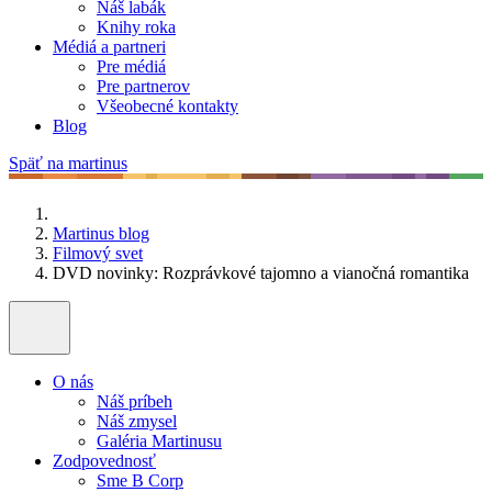
Náš labák
Knihy roka
Médiá a partneri
Pre médiá
Pre partnerov
Všeobecné kontakty
Blog
Späť na martinus
Martinus blog
Filmový svet
DVD novinky: Rozprávkové tajomno a vianočná romantika
O nás
Náš príbeh
Náš zmysel
Galéria Martinusu
Zodpovednosť
Sme B Corp