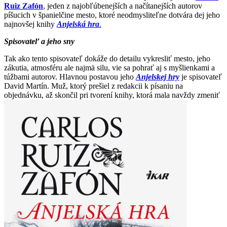
Ruiz Zafón
,
jeden z najobľúbenejších a načítanejších autorov
píšucich v španielčine mesto, ktoré neodmysliteľne dotvára dej jeho
najnovšej knihy
Anjelská hra
.
Spisovateľ a jeho sny
Tak ako tento spisovateľ dokáže do detailu vykresliť mesto, jeho
zákutia, atmosféru ale najmä silu, vie sa pohrať aj s myšlienkami a
túžbami autorov. Hlavnou postavou jeho
Anjelskej hry
je spisovateľ
David Martín. Muž, ktorý prešiel z redakcii k písaniu na
objednávku, až skončil pri tvorení knihy, ktorá mala navždy zmeniť