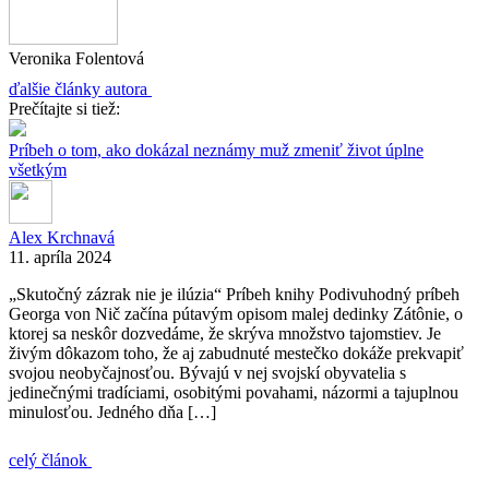
Veronika Folentová
ďalšie články autora
Prečítajte si tiež:
Príbeh o tom, ako dokázal neznámy muž zmeniť život úplne
všetkým
Alex Krchnavá
11. apríla 2024
„Skutočný zázrak nie je ilúzia“ Príbeh knihy Podivuhodný príbeh
Georga von Nič začína pútavým opisom malej dedinky Zátônie, o
ktorej sa neskôr dozvedáme, že skrýva množstvo tajomstiev. Je
živým dôkazom toho, že aj zabudnuté mestečko dokáže prekvapiť
svojou neobyčajnosťou. Bývajú v nej svojskí obyvatelia s
jedinečnými tradíciami, osobitými povahami, názormi a tajuplnou
minulosťou. Jedného dňa […]
celý článok