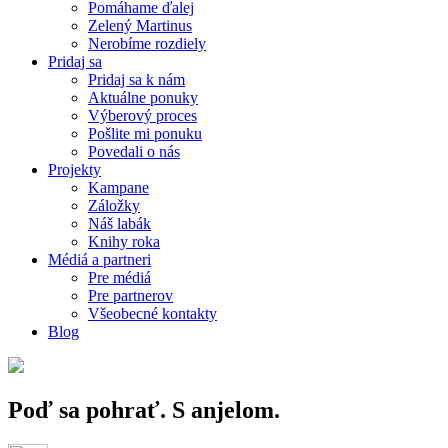
Pomáhame ďalej
Zelený Martinus
Nerobíme rozdiely
Pridaj sa
Pridaj sa k nám
Aktuálne ponuky
Výberový proces
Pošlite mi ponuku
Povedali o nás
Projekty
Kampane
Záložky
Náš labák
Knihy roka
Médiá a partneri
Pre médiá
Pre partnerov
Všeobecné kontakty
Blog
Poď sa pohrať. S anjelom.