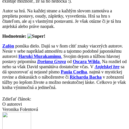
existuje možnosť, že sa ho nedočká :).
Autor sa hrá. Na každej strane a každým slovom zamotáva a
preplieta postavy, osudy, zápletky, vysvetlenia. Hrá sa hru s
čitateľom, ale aj s vlastnými postavami. Je však otázne či je tá hra
anjelská alebo práve naopak.
Hodnotenie:
Zafón
ponúka dielo. Dajú sa v ňom cítiť znaky viacerých autorov.
Nesie v sebe napríklad atmosféru a tajomno podobné japonskému
autorovi
Haruki Murakamimu
.
Svojim dejom a túžbou hlavnej
postavy pripomína
Doriana Graya
od
Oscara Wilda
.
Na rozdiel od
neho sa však David spamätáva dostatočne včas. V
Anjelskej hre
sa
dá spozorovať aj nejasné písmo
Paula Coelha
,
najmä v mystickej
rovine a diskusiách o náboženstve či
Richarda Bacha
v zobrazení
túžby po lepšom živote a možno neskutočnej láske. Celkovo je však
kniha výnimočná a jedinečná.
Zdieľať článok:
O autorovi
Veronika Folentová