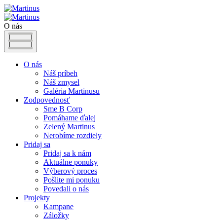
O nás
O nás
Náš príbeh
Náš zmysel
Galéria Martinusu
Zodpovednosť
Sme B Corp
Pomáhame ďalej
Zelený Martinus
Nerobíme rozdiely
Pridaj sa
Pridaj sa k nám
Aktuálne ponuky
Výberový proces
Pošlite mi ponuku
Povedali o nás
Projekty
Kampane
Záložky