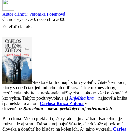
Autor článku:
Veronika Folentová
Článok vyšiel:
30. decembra 2009
Zdieľať článok:
Niektoré knihy majú silu vyvolať v čitateľovi pocit,
ktorý sa nedá tak jednoducho identifikovať. Ide o zmes zloby,
rozčúlenia, obdivu a neskonalej túžby zistiť, ako to všetko skončí. A
kto vyhrá. Takýto pocit vyvoláva aj
Anjelská hra
– najnovšia kniha
španielskeho autora
Carlosa Ruiza Zafóna
v
slovenčine.
Barcelona – mesto prekliatych aj požehnaných
Barcelona. Mesto prekliatia, lásky, ale najmä záhad. Barcelona je
múza, ale aj smrť. Dá sa v nej nájsť šťastie, ale dokáže aj pokoriť
človeka a donútiť ho kľačať na kolenách. Aj takto vykreslil
Carlos