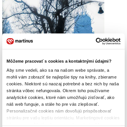
Môžeme pracovať s cookies a kontaktnými údajmi?
Aby sme vedeli, ako sa na našom webe správate, a
mohli vám zobraziť tie najlepšie tipy na knihy, zbierame
cookies. Niektoré sú naozaj potrebné a bez nich by naša
stránka vôbec nefungovala. Okrem toho používame
jeho život,
ale aj chod dejín a tohto sveta. Svojej túžbe stať sa spisovateľom
analytické cookies, ktoré nám umožňujú zisťovať, ako
obetoval veľa. Zdravie, život a napokon aj smrť.
náš web funguje, a stále ho pre vás zlepšovať.
Personalizačné cookies nám dovoľujú prispôsobovať
Na ceste autora
Zafón
ukazuje asi všetky odtiene života
spisovateľov – pády aj výslnie, popularitu aj opustenosť. Kto vie, či
stránku pre vašu lepšiu orientáciu. Marketingové cookies
vychádzal z vlastných skúseností, alebo vie dobre využiť svoju
nám zas umožňujú zobrazenie relevantnej reklamy.
fantáziu.