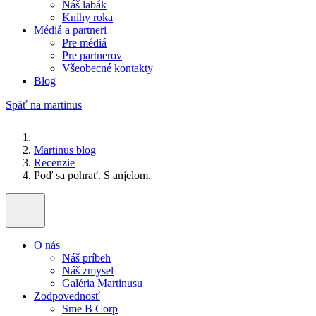
Náš labák
Knihy roka
Médiá a partneri
Pre médiá
Pre partnerov
Všeobecné kontakty
Blog
Späť na martinus
Martinus blog
Recenzie
Poď sa pohrať. S anjelom.
O nás
Náš príbeh
Náš zmysel
Galéria Martinusu
Zodpovednosť
Sme B Corp