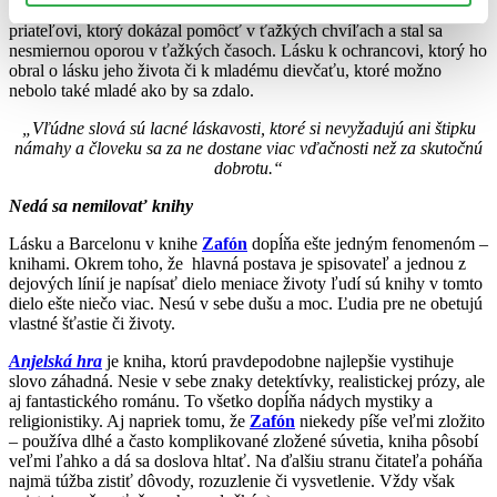
ho opustila a aj po rokoch sa k synovi odmieta priznať. Lásku k
priateľovi, ktorý dokázal pomôcť v ťažkých chvíľach a stal sa
nesmiernou oporou v ťažkých časoch. Lásku k ochrancovi, ktorý ho
obral o lásku jeho života či k mladému dievčaťu, ktoré možno
nebolo také mladé ako by sa zdalo.
„Vľúdne slová sú lacné láskavosti, ktoré si nevyžadujú ani štipku
námahy a človeku sa za ne dostane viac vďačnosti než za skutočnú
dobrotu.“
Nedá sa nemilovať knihy
Lásku a Barcelonu v knihe
Zafón
dopĺňa ešte jedným fenomenóm –
knihami. Okrem toho, že hlavná postava je spisovateľ a jednou z
dejových línií je napísať dielo meniace životy ľudí sú knihy v tomto
dielo ešte niečo viac. Nesú v sebe dušu a moc. Ľudia pre ne obetujú
vlastné šťastie či životy.
Anjelská hra
je kniha, ktorú pravdepodobne najlepšie vystihuje
slovo záhadná. Nesie v sebe znaky detektívky, realistickej prózy, ale
aj fantastického románu. To všetko dopĺňa nádych mystiky a
religionistiky. Aj napriek tomu, že
Zafón
niekedy píše veľmi zložito
– používa dlhé a často komplikované zložené súvetia, kniha pôsobí
veľmi ľahko a dá sa doslova hltať. Na ďalšiu stranu čitateľa poháňa
najmä túžba zistiť dôvody, rozuzlenie či vysvetlenie. Vždy však