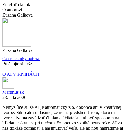
Zdieľať článok:
O autorovi
Zuzana Galková
Zuzana Galková
ďalšie články autora
Prečítajte si tiež:
O AI V KNIHÁCH
Martinus.sk
23. júla 2026
Nemyslíme si, že AI je automaticky zlo, dokonca ani v kreatívnej
tvorbe. Silno ale súhlasíme, že nemá predstierať rolu, ktorú má
tvorca. Nemá zavádzať či klamať čitateľa, ani byť spôsobom na
hľadanie skratiek pri niečom, čo poctivo vzniká neraz roky. AI za
nás dokáže odmakať a nasimulovať veľa, ale ak ňou nahradíme aj