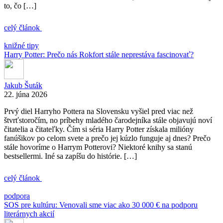
to, čo […]
celý článok
knižné tipy
Harry Potter: Prečo nás Rokfort stále neprestáva fascinovať?
Jakub Šuták
22. júna 2026
Prvý diel Harryho Pottera na Slovensku vyšiel pred viac než
štvrťstoročím, no príbehy mladého čarodejníka stále objavujú noví
čitatelia a čitateľky. Čím si séria Harry Potter získala milióny
fanúšikov po celom svete a prečo jej kúzlo funguje aj dnes? Prečo
stále hovoríme o Harrym Potterovi? Niektoré knihy sa stanú
bestsellermi. Iné sa zapíšu do histórie. […]
celý článok
podpora
SOS pre kultúru: Venovali sme viac ako 30 000 € na podporu
literárnych akcií