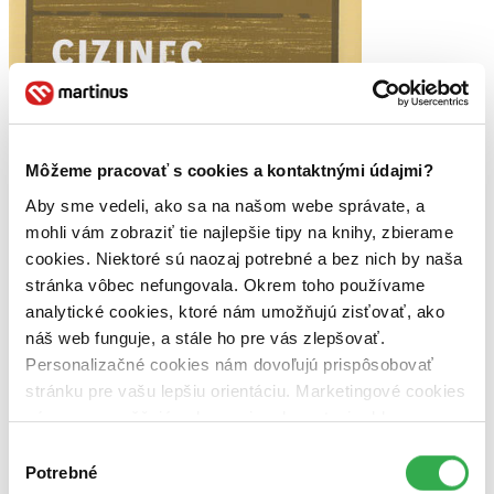
Môžeme pracovať s cookies a kontaktnými údajmi?
Aby sme vedeli, ako sa na našom webe správate, a
mohli vám zobraziť tie najlepšie tipy na knihy, zbierame
cookies. Niektoré sú naozaj potrebné a bez nich by naša
stránka vôbec nefungovala. Okrem toho používame
analytické cookies, ktoré nám umožňujú zisťovať, ako
náš web funguje, a stále ho pre vás zlepšovať.
Personalizačné cookies nám dovoľujú prispôsobovať
stránku pre vašu lepšiu orientáciu. Marketingové cookies
nám zas umožňujú zobrazenie relevantnej reklamy.
Niektoré údaje zdieľame aj s tretími stranami. Veľmi by
Výber
icové noviny
nám pomohlo, keby sme mohli používať všetky tieto
Potrebné
súhlasu
Alger Républicain. Okrem recenzií a kultúrnych príloh písal aj