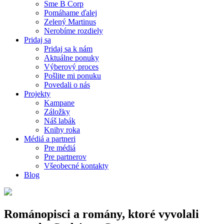
Sme B Corp
Pomáhame ďalej
Zelený Martinus
Nerobíme rozdiely
Pridaj sa
Pridaj sa k nám
Aktuálne ponuky
Výberový proces
Pošlite mi ponuku
Povedali o nás
Projekty
Kampane
Záložky
Náš labák
Knihy roka
Médiá a partneri
Pre médiá
Pre partnerov
Všeobecné kontakty
Blog
Románopisci a romány, ktoré vyvolali