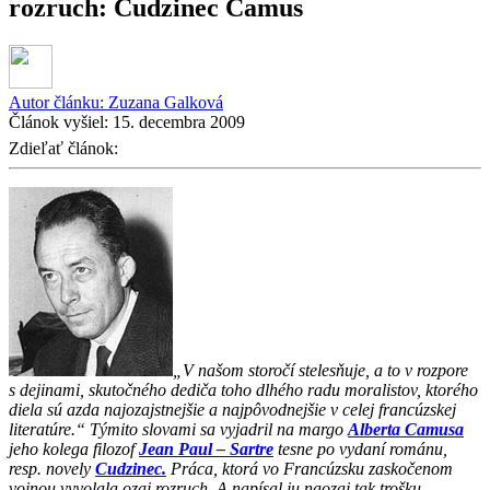
rozruch: Cudzinec Camus
Autor článku:
Zuzana Galková
Článok vyšiel:
15. decembra 2009
Zdieľať článok:
„V našom storočí stelesňuje, a to v rozpore
s dejinami, skutočného dediča toho dlhého radu moralistov, ktorého
diela sú azda najozajstnejšie a najpôvodnejšie v celej francúzskej
literatúre.“ Týmito slovami sa vyjadril na margo
Alberta Camusa
jeho kolega filozof
Jean Paul – Sartre
tesne po vydaní románu,
resp. novely
Cudzinec.
Práca, ktorá vo Francúzsku zaskočenom
vojnou vyvolala ozaj rozruch. A napísal ju naozaj tak trošku