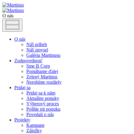
O nás
O nás
Náš príbeh
Náš zmysel
Galéria Martinusu
Zodpovednosť
Sme B Corp
Pomáhame ďalej
Zelený Martinus
Nerobíme rozdiely
Pridaj sa
Pridaj sa k nám
Aktuálne ponuky
Výberový proces
Pošlite mi ponuku
Povedali o nás
Projekty
Kampane
Záložky