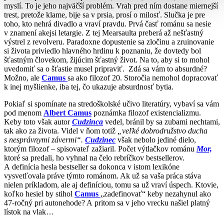
myslí. To je jeho najväčší problém. Vrah pred ním dostane miernejší
trest, pretože klame, bije sa v prsia, prosí o milosť. Slučka je pre
toho, kto nehrá divadlo a vraví pravdu. Prvá časť románu sa nesie
v znamení akejsi letargie. Z tej Mearsaulta preberá až nešťastný
výstrel z revolveru. Paradoxne dopustenie sa zločinu a zruinovanie
si života priviedlo hlavného hrdinu k poznaniu, že dovtedy bol
šťastným človekom, žijúcim šťastný život. Na to, aby si to mohol
uvedomiť sa o šťastie musel pripraviť. Zdá sa vám to absurdné?
Možno, ale
Camus
sa ako filozof 20. Storočia nemohol dopracovať
k inej myšlienke, iba tej, čo ukazuje absurdnosť bytia.
Pokiaľ si spomínate na stredoškolské učivo literatúry, vybaví sa vám
pod menom
Albert Camus
poznámka filozof existencializmu.
Keby toto však autor
Cudzinca
vedel, bránil by sa zubami nechtami,
tak ako za života. Videl v ňom totiž
„veľké dobrodružstvo ducha
s nesprávnymi závermi“.
Cudzinec
však nebolo jediné dielo,
ktorým filozof – spisovateľ zažiaril. Počet výtlačkov románu
Mor,
ktoré sa predali, ho vyhnal na čelo rebríčkov bestsellerov.
A definícia hesla bestseller sa dokonca v istom lexikóne
vysvetľovala práve týmto románom. Ak už sa vaša práca stáva
nielen príkladom, ale aj definíciou, tomu sa už vraví úspech. Ktovie,
koľko hesiel by stihol
Camus
„zadefinovať“ keby nezahynul ako
47-ročný pri autonehode? A pritom sa v jeho vrecku našiel platný
lístok na vlak…