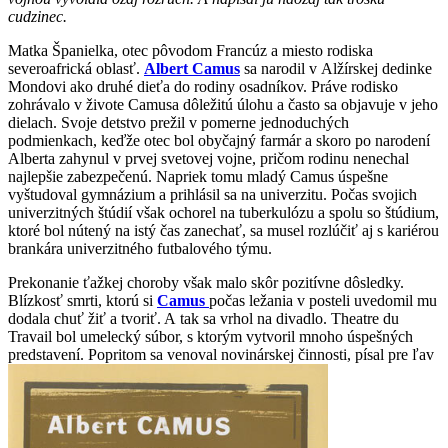
cudzinec.
Matka Španielka, otec pôvodom Francúz a miesto rodiska
severoafrická oblasť.
Albert Camus
sa narodil v Alžírskej dedinke
Mondovi ako druhé dieťa do rodiny osadníkov. Práve rodisko
zohrávalo v živote Camusa dôležitú úlohu a často sa objavuje v jeho
dielach. Svoje detstvo prežil v pomerne jednoduchých
podmienkach, keďže otec bol obyčajný farmár a skoro po narodení
Alberta zahynul v prvej svetovej vojne, pričom rodinu nenechal
najlepšie zabezpečenú. Napriek tomu mladý Camus úspešne
vyštudoval gymnázium a prihlásil sa na univerzitu. Počas svojich
univerzitných štúdií však ochorel na tuberkulózu a spolu so štúdium,
ktoré bol nútený na istý čas zanechať, sa musel rozlúčiť aj s kariérou
brankára univerzitného futbalového týmu.
Prekonanie ťažkej choroby však malo skôr pozitívne dôsledky.
Blízkosť smrti, ktorú si
Camus
počas ležania v posteli uvedomil mu
dodala chuť žiť a tvoriť. A tak sa vrhol na divadlo. Theatre du
Travail bol umelecký súbor, s ktorým vytvoril mnoho úspešných
predstavení. Popritom sa venoval novinárskej činnosti, písal pre ľav