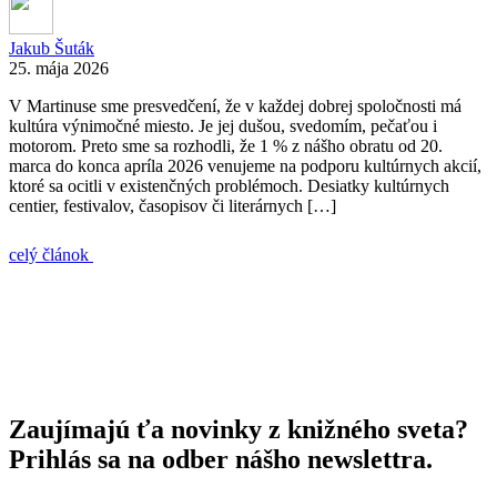
Jakub Šuták
25. mája 2026
V Martinuse sme presvedčení, že v každej dobrej spoločnosti má
kultúra výnimočné miesto. Je jej dušou, svedomím, pečaťou i
motorom. Preto sme sa rozhodli, že 1 % z nášho obratu od 20.
marca do konca apríla 2026 venujeme na podporu kultúrnych akcií,
ktoré sa ocitli v existenčných problémoch. Desiatky kultúrnych
centier, festivalov, časopisov či literárnych […]
celý článok
Zaujímajú ťa novinky z knižného sveta?
Prihlás sa na odber nášho newslettra.