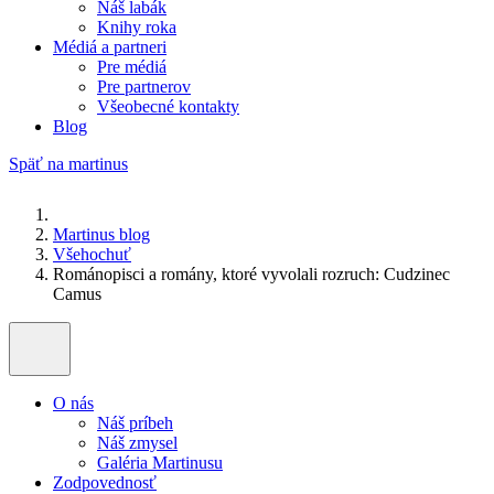
Náš labák
Knihy roka
Médiá a partneri
Pre médiá
Pre partnerov
Všeobecné kontakty
Blog
Späť na martinus
Martinus blog
Všehochuť
Románopisci a romány, ktoré vyvolali rozruch: Cudzinec
Camus
O nás
Náš príbeh
Náš zmysel
Galéria Martinusu
Zodpovednosť