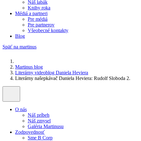
Náš labák
Knihy roka
Médiá a partneri
Pre médiá
Pre partnerov
Všeobecné kontakty
Blog
Späť na martinus
Martinus blog
Literárny videoblog Daniela Heviera
Literárny našepkávač Daniela Heviera: Rudolf Sloboda 2.
O nás
Náš príbeh
Náš zmysel
Galéria Martinusu
Zodpovednosť
Sme B Corp