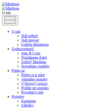
O nás
O nás
Náš príbeh
Náš zmysel
Galéria Martinusu
Zodpovednosť
Sme B Corp
Pomáhame ďalej
Zelený Martinus
Nerobíme rozdiely
Pridaj sa
Pridaj sa k nám
Aktuálne ponuky
Výberový proces
Pošlite mi ponuku
Povedali o nás
Projekty
Kampane
Záložky