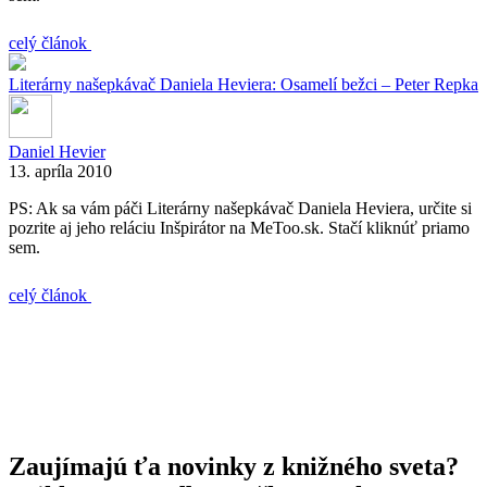
celý článok
Literárny našepkávač Daniela Heviera: Osamelí bežci – Peter Repka
Daniel Hevier
13. apríla 2010
PS: Ak sa vám páči Literárny našepkávač Daniela Heviera, určite si
pozrite aj jeho reláciu Inšpirátor na MeToo.sk. Stačí kliknúť priamo
sem.
celý článok
Zaujímajú ťa novinky z knižného sveta?