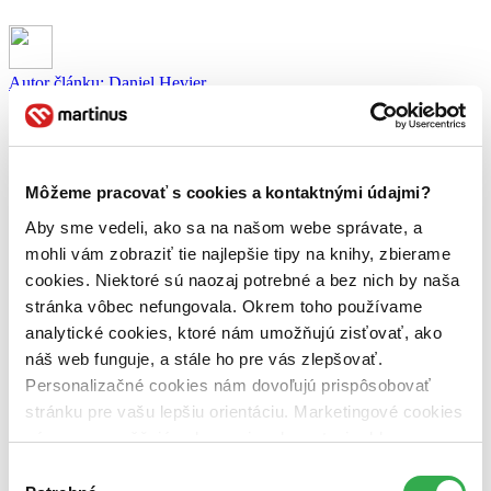
Autor článku:
Daniel Hevier
Článok vyšiel:
5. januára 2010
Zdieľať článok:
Môžeme pracovať s cookies a kontaktnými údajmi?
Aby sme vedeli, ako sa na našom webe správate, a
mohli vám zobraziť tie najlepšie tipy na knihy, zbierame
cookies. Niektoré sú naozaj potrebné a bez nich by naša
stránka vôbec nefungovala. Okrem toho používame
analytické cookies, ktoré nám umožňujú zisťovať, ako
náš web funguje, a stále ho pre vás zlepšovať.
Personalizačné cookies nám dovoľujú prispôsobovať
stránku pre vašu lepšiu orientáciu. Marketingové cookies
nám zas umožňujú zobrazenie relevantnej reklamy.
Niektoré údaje zdieľame aj s tretími stranami. Veľmi by
Výber
nám pomohlo, keby sme mohli používať všetky tieto