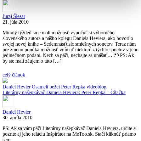
Juraj Šlesar
21. júla 2010
Minulý týždeň sme mali možnosť vypočuť si výborného
slovenského autora a nášho kolegu Daniela Heviera, ako hovorí o
svojej novej knihe – Sedemnásťtisíc smiešnych sonetov. Teraz nám
pre zmenu ponúka možnosť vnímať niektoré z týchto sonetov v jeho
jedinečnom podaní. Nech sa páči, nechajte sa unášať… 🙂 PS: Ak
by ste mali záujem o túto […]
celý článok
Daniel Hevier
Osamelí bežci
Peter Repka
videoblog
Literárny našepkávač Daniela Heviera: Peter Repka – Čítačka
Daniel Hevier
30. apríla 2010
PS: Ak sa vám páči Literárny našepkávač Daniela Heviera, určite si
pozrite aj jeho reláciu Inšpirátor na MeToo.sk. Stačí kliknúť priamo
sem.