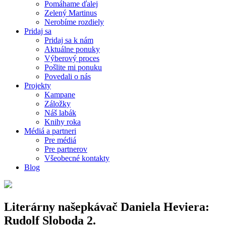
Pomáhame ďalej
Zelený Martinus
Nerobíme rozdiely
Pridaj sa
Pridaj sa k nám
Aktuálne ponuky
Výberový proces
Pošlite mi ponuku
Povedali o nás
Projekty
Kampane
Záložky
Náš labák
Knihy roka
Médiá a partneri
Pre médiá
Pre partnerov
Všeobecné kontakty
Blog
Literárny našepkávač Daniela Heviera:
Rudolf Sloboda 2.