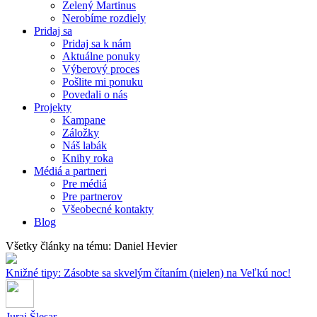
Zelený Martinus
Nerobíme rozdiely
Pridaj sa
Pridaj sa k nám
Aktuálne ponuky
Výberový proces
Pošlite mi ponuku
Povedali o nás
Projekty
Kampane
Záložky
Náš labák
Knihy roka
Médiá a partneri
Pre médiá
Pre partnerov
Všeobecné kontakty
Blog
Všetky články na tému: Daniel Hevier
Knižné tipy: Zásobte sa skvelým čítaním (nielen) na Veľkú noc!
Juraj Šlesar