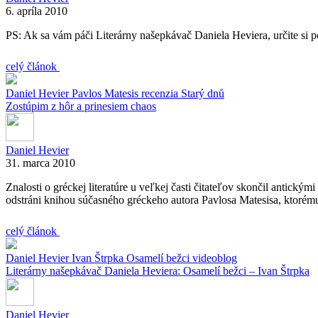
6. apríla 2010
PS: Ak sa vám páči Literárny našepkávač Daniela Heviera, určite si po
celý článok
Daniel Hevier
Pavlos Matesis
recenzia
Starý dnů
Zostúpim z hôr a prinesiem chaos
Daniel Hevier
31. marca 2010
Znalosti o gréckej literatúre u veľkej časti čitateľov skončil antický
odstráni knihou súčasného gréckeho autora Pavlosa Matesisa, ktorém
celý článok
Daniel Hevier
Ivan Štrpka
Osamelí bežci
videoblog
Literárny našepkávač Daniela Heviera: Osamelí bežci – Ivan Štrpka
Daniel Hevier