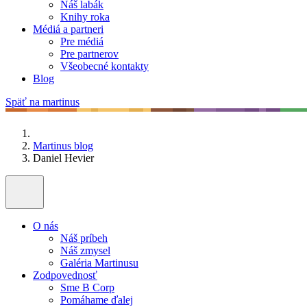
Náš labák
Knihy roka
Médiá a partneri
Pre médiá
Pre partnerov
Všeobecné kontakty
Blog
Späť na martinus
Martinus blog
Daniel Hevier
O nás
Náš príbeh
Náš zmysel
Galéria Martinusu
Zodpovednosť
Sme B Corp
Pomáhame ďalej