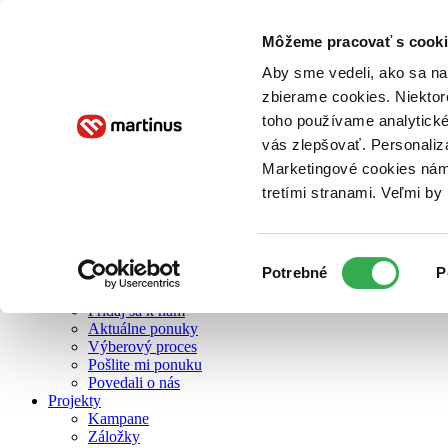
Môžeme pracovať s cooki
O nás
Aby sme vedeli, ako sa na 
zbierame cookies. Niektor
toho používame analytické
O nás
vás zlepšovať. Personaliz
Náš príbeh
Náš zmysel
Marketingové cookies nám 
Galéria Martinusu
tretími stranami. Veľmi b
Zodpovednosť
Sme B Corp
Pomáhame ďalej
Zelený Martinus
Výber
Potrebné
P
Nerobíme rozdiely
súhlasu
Pridaj sa
Pridaj sa k nám
Aktuálne ponuky
Výberový proces
Pošlite mi ponuku
Povedali o nás
Projekty
Kampane
Záložky