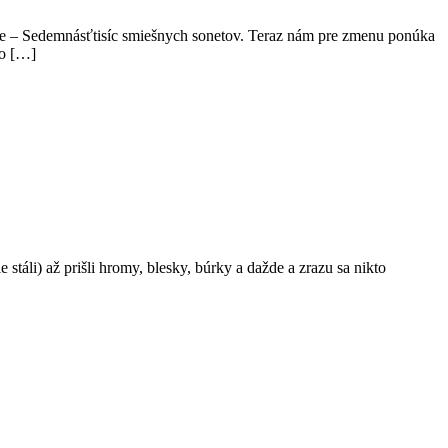
he – Sedemnásťtisíc smiešnych sonetov. Teraz nám pre zmenu ponúka
to […]
 stáli) až prišli hromy, blesky, búrky a dažde a zrazu sa nikto