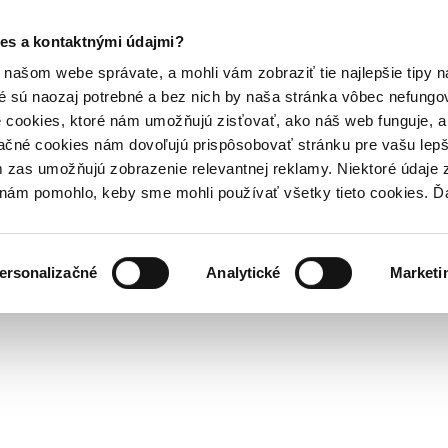
es a kontaktnými údajmi?
našom webe správate, a mohli vám zobraziť tie najlepšie tipy n
é sú naozaj potrebné a bez nich by naša stránka vôbec nefung
 cookies, ktoré nám umožňujú zisťovať, ako náš web funguje, a 
ačné cookies nám dovoľujú prispôsobovať stránku pre vašu lepši
zas umožňujú zobrazenie relevantnej reklamy. Niektoré údaje z
y nám pomohlo, keby sme mohli používať všetky tieto cookies. 
ersonalizačné
Analytické
Marketi