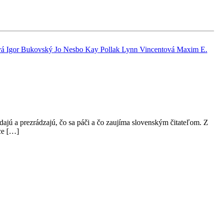
vá
Igor Bukovský
Jo Nesbo
Kay Pollak
Lynn Vincentová
Maxim E.
ajú a prezrádzajú, čo sa páči a čo zaujíma slovenským čitateľom. Z
ice […]