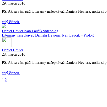
29. marca 2010
PS: Ak sa vám páči Literárny našepkávač Daniela Heviera, určite si po
celý článok
Daniel Hevier
Ivan Laučík
videoblog
Literárny našepkávač Daniela Heviera: Ivan Laučík – Prológ
Daniel Hevier
23. marca 2010
PS: Ak sa vám páči Literárny našepkávač Daniela Heviera, určite si po
celý článok
1
2