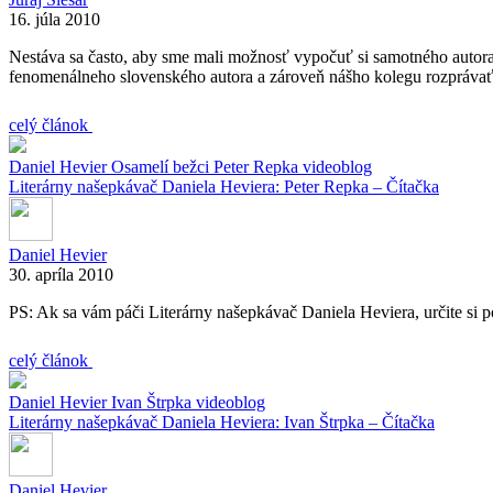
16. júla 2010
Nestáva sa často, aby sme mali možnosť vypočuť si samotného autora,
fenomenálneho slovenského autora a zároveň nášho kolegu rozprávať 
celý článok
Daniel Hevier
Osamelí bežci
Peter Repka
videoblog
Literárny našepkávač Daniela Heviera: Peter Repka – Čítačka
Daniel Hevier
30. apríla 2010
PS: Ak sa vám páči Literárny našepkávač Daniela Heviera, určite si po
celý článok
Daniel Hevier
Ivan Štrpka
videoblog
Literárny našepkávač Daniela Heviera: Ivan Štrpka – Čítačka
Daniel Hevier