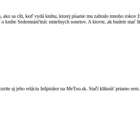
 ako sa cíti, keď vydá knihu, ktorej písanie mu zabralo mnoho rokov ž
o knihe Sedemnásťtisíc smiešnych sonetov. A ktovie, ak budete mať šť
zrite aj jeho reláciu Inšpirátor na MeToo.sk. Stačí kliknúť priamo sem.