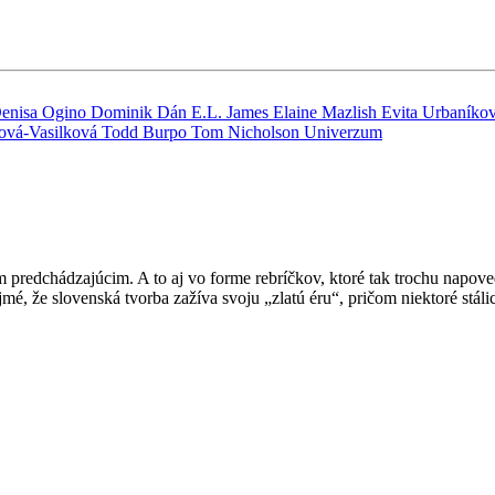
enisa Ogino
Dominik Dán
E.L. James
Elaine Mazlish
Evita Urbaníko
ová-Vasilková
Todd Burpo
Tom Nicholson
Univerzum
predchádzajúcim. A to aj vo forme rebríčkov, ktoré tak trochu napoved
mé, že slovenská tvorba zažíva svoju „zlatú éru“, pričom niektoré stál