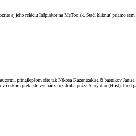
zrite aj jeho reláciu Inšpirátor na MeToo.sk. Stačí kliknúť priamo sem.
mi autormi, prinajlepšom ešte tak Nikosa Kazantzakisa či básnikov Janis
u v českom preklade vychádza už druhá próza Starý dnů (Host). Pred p