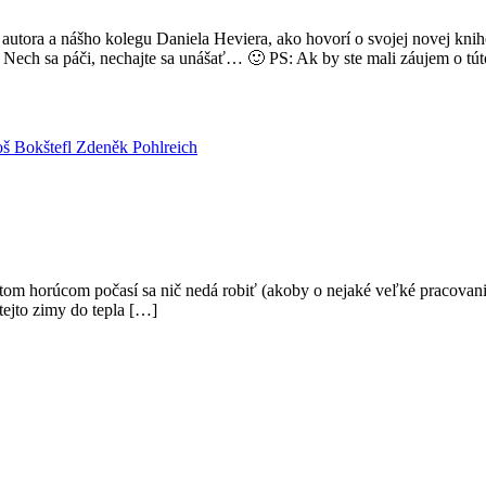
utora a nášho kolegu Daniela Heviera, ako hovorí o svojej novej kni
 Nech sa páči, nechajte sa unášať… 🙂 PS: Ak by ste mali záujem o tú
š Bokštefl
Zdeněk Pohlreich
e v tom horúcom počasí sa nič nedá robiť (akoby o nejaké veľké pracovanie
tejto zimy do tepla […]