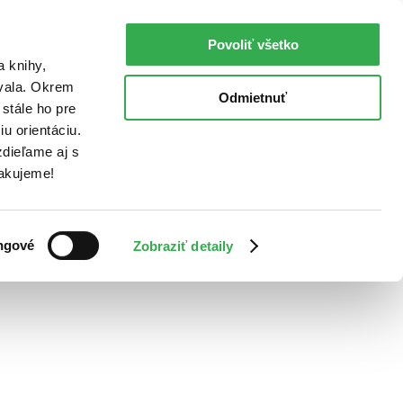
Povoliť všetko
a knihy,
ovala. Okrem
Odmietnuť
stále ho pre
u orientáciu.
dieľame aj s
Ďakujeme!
ngové
Zobraziť detaily