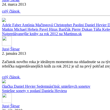
24. marca 2013
celý článok
Adele Faber
Antónia Mačingová
Christopher Paolini
Daniel Hevier
D
Matkin
Michael Hebeis
Pavel Hirax Baričák
Pierre Dukan
Táňa Kele
Najpredávanejšie knihy za rok 2012 na Martinus.sk
Juraj Šlesar
2. januára 2013
Začiatok nového roka je ideálnym momentom na ohliadnutie sa za tým 
rebríčka najpredávanejších kníh za rok 2012 je už na prvý pohľad zrej
celý článok
čítačka
Daniel Hevier
Sedemnásťtisíc smiešnych sonetov
Smiešne sonety v podaní Daniela Heviera
Juraj Šlesar