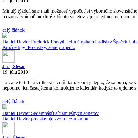
21. júla 2010
Minulý týždeň sme mali možnosť vypočuť si výborného slovenského a
možnosť vnímať niektoré z týchto sonetov v jeho jedinečnom podaní.
celý článok
Daniel Hevier
Frederick Forsyth
John Grisham
Ladislav Špaček
Lubo
Knižné tipy: Poviedky, sonety a jedlo
Juraj Šlesar
19. júla 2010
Tak a je to tu! Tak dlho všetci fňukali, že im je teplo, že sa potia, ž
nepotíme, len častejšiemu kontrolujeme kalendár, kedyže to ujdeme z 
celý článok
Daniel Hevier
Sedemnásťtisíc smiešnych sonetov
Daniel Hevier predstavuje svoju novú knihu
Juraj Šlesar