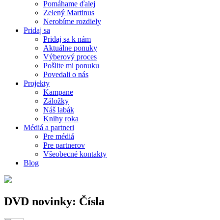
Pomáhame ďalej
Zelený Martinus
Nerobíme rozdiely
Pridaj sa
Pridaj sa k nám
Aktuálne ponuky
Výberový proces
Pošlite mi ponuku
Povedali o nás
Projekty
Kampane
Záložky
Náš labák
Knihy roka
Médiá a partneri
Pre médiá
Pre partnerov
Všeobecné kontakty
Blog
DVD novinky: Čísla