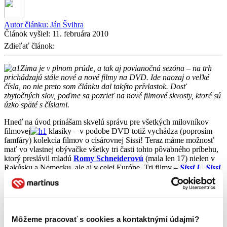
Autor článku:
Ján Švihra
Článok vyšiel:
11. februára 2010
Zdieľať článok:
Zima je v plnom prúde, a tak aj povianočná sezóna – na trh
prichádzajú stále nové a nové filmy na DVD. Ide naozaj o veľké
čísla, no nie preto som článku dal takýto prívlastok. Dosť
zbytočných slov, poďme sa pozrieť na nové filmové skvosty, ktoré sú
úzko späté s číslami.
Hneď na úvod prinášam skvelú správu pre všetkých milovníkov
filmovej
klasiky – v podobe DVD totiž vychádza (poprosím
famfáry) kolekcia filmov o cisárovnej Sissi! Teraz máme možnosť
mať vo vlastnej obývačke všetky tri časti tohto pôvabného príbehu,
ktorý preslávil mladú
Romy Schneiderovú
(mala len 17) nielen v
Rakúsku a Nemecku, ale aj v celej Európe. Tri filmy –
Sissi I.
,
Sissi
II. (Mladá cisárovná)
a
Sissi III. (Osudové roky cisárovnej)
–
patria medzi skvosty romanticko-dramatického žánru.
Kefalénia – 8. september 1943 – prvá
a
druhá
časť. Vojnová dráma
ako vyšitá. September 1943. Oznámenie, že Taliansko podpísalo
Môžeme pracovať s cookies a kontaktnými údajmi?
separátny mier so
spojeneckými silami privádza talianske