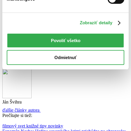
inom než po mieri, rýchlo demobilizovala. Tento stav trval do doby,
než armáda Severnej Kóreje prekročila hranice s úmyslom obsadiť
svojho suseda na juhu. Ďalej uvidíme postupný rast americkej
angažovanosti v najdiskutovanejšej a najkontroverznejšej vojne v
Zobraziť detaily
histórii USA – vietnamskej vojne. Uvidíme konflikt od jeho samých
počiatkov, až po konečný pád juhu. Vojna v Zálive z roku 1990 je
zachytená od momentu zoskupenia spojeneckých vojsk.
Povoliť všetko
Zdroj foto: internet
Zdieľať článok:
Odmietnuť
O autorovi
Ján Švihra
Ján Švihra
ďalšie články autora
Prečítajte si tiež:
filmový svet
knižné tipy
novinky