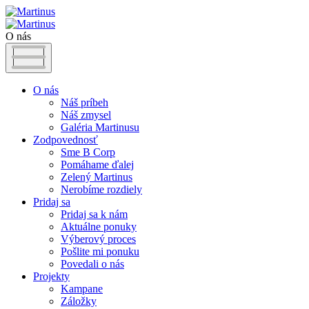
O nás
O nás
Náš príbeh
Náš zmysel
Galéria Martinusu
Zodpovednosť
Sme B Corp
Pomáhame ďalej
Zelený Martinus
Nerobíme rozdiely
Pridaj sa
Pridaj sa k nám
Aktuálne ponuky
Výberový proces
Pošlite mi ponuku
Povedali o nás
Projekty
Kampane
Záložky