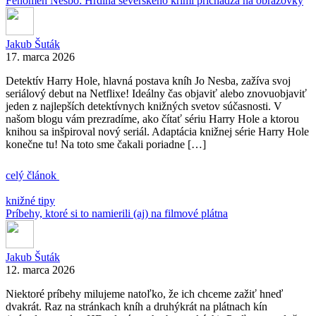
Fenomén Nesbo: Hrdina severského krimi prichádza na obrazovky
Jakub Šuták
17. marca 2026
Detektív Harry Hole, hlavná postava kníh Jo Nesba, zažíva svoj
seriálový debut na Netflixe! Ideálny čas objaviť alebo znovuobjaviť
jeden z najlepších detektívnych knižných svetov súčasnosti. V
našom blogu vám prezradíme, ako čítať sériu Harry Hole a ktorou
knihou sa inšpiroval nový seriál. Adaptácia knižnej série Harry Hole
konečne tu! Na toto sme čakali poriadne […]
celý článok
knižné tipy
Príbehy, ktoré si to namierili (aj) na filmové plátna
Jakub Šuták
12. marca 2026
Niektoré príbehy milujeme natoľko, že ich chceme zažiť hneď
dvakrát. Raz na stránkach kníh a druhýkrát na plátnach kín