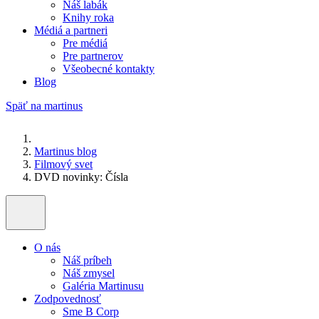
Náš labák
Knihy roka
Médiá a partneri
Pre médiá
Pre partnerov
Všeobecné kontakty
Blog
Späť na martinus
Martinus blog
Filmový svet
DVD novinky: Čísla
O nás
Náš príbeh
Náš zmysel
Galéria Martinusu
Zodpovednosť
Sme B Corp