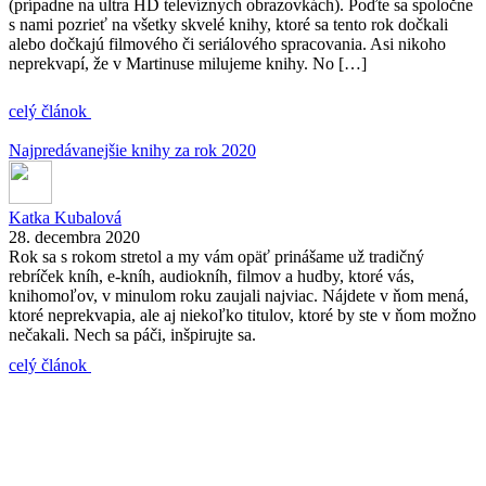
(prípadne na ultra HD televíznych obrazovkách). Poďte sa spoločne
s nami pozrieť na všetky skvelé knihy, ktoré sa tento rok dočkali
alebo dočkajú filmového či seriálového spracovania. Asi nikoho
neprekvapí, že v Martinuse milujeme knihy. No […]
celý článok
Najpredávanejšie knihy za rok 2020
Katka Kubalová
28. decembra 2020
Rok sa s rokom stretol a my vám opäť prinášame už tradičný
rebríček kníh, e-kníh, audiokníh, filmov a hudby, ktoré vás,
knihomoľov, v minulom roku zaujali najviac. Nájdete v ňom mená,
ktoré neprekvapia, ale aj niekoľko titulov, ktoré by ste v ňom možno
nečakali. Nech sa páči, inšpirujte sa.
celý článok