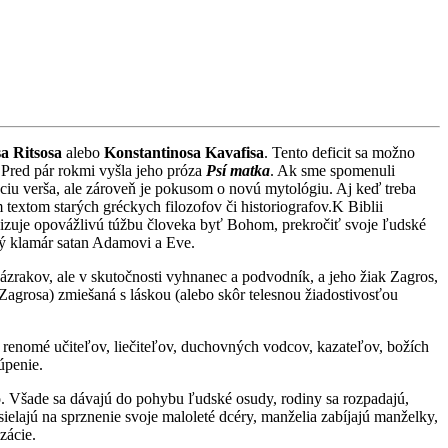
sa Ritsosa
alebo
Konstantinosa Kavafisa
. Tento deficit sa možno
 Pred pár rokmi vyšla jeho próza
Psí matka
. Ak sme spomenuli
ikciu verša, ale zároveň je pokusom o novú mytológiu. Aj keď treba
extom starých gréckych filozofov či historiografov.
K Biblii
izuje opovážlivú túžbu človeka byť Bohom, prekročiť svoje ľudské
ý klamár satan Adamovi a Eve.
ľ zázrakov, ale v skutočnosti vyhnanec a podvodník, a jeho žiak Zagros,
agrosa) zmiešaná s láskou (alebo skôr telesnou žiadostivosťou
 renomé učiteľov, liečiteľov, duchovných vodcov,
kazateľov, božích
úpenie.
o. Všade sa dávajú do pohybu ľudské osudy, rodiny sa rozpadajú,
ielajú na sprznenie svoje maloleté dcéry, manželia zabíjajú manželky,
zácie.