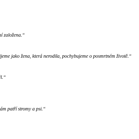
ní založena.“
ijeme jako žena, která nerodila, pochybujeme o posmrtném životě.“
ěl.“
nám patří stromy a psi.“