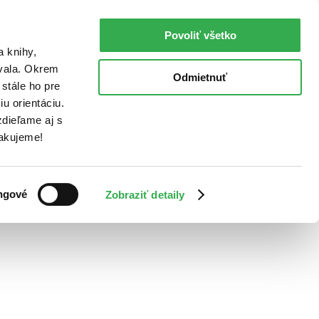
Povoliť všetko
a knihy,
ovala. Okrem
Odmietnuť
stále ho pre
u orientáciu.
dieľame aj s
Ďakujeme!
ngové
Zobraziť detaily