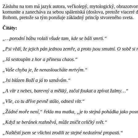
Zásluhu na tom má jazyk autora, veľkolepý, mytologický, obrazotvorn
komunite a zanecháva za sebou spáleniská (doslova, pretože viaceré 
Bohom, pretože sa tým porušuje základný princíp stvoreného sveta.
Čitáty:
„…porodní bábu volali všude tam, kde se báli smrti.“
„Psi vědí, že jejich pán jednou zemře, a proto jsou smutní. O sobě si 
„Já sestoupím z hor a přinesu chaos.“
„Vaše chyba je, že nenasloucháte mrtvým.“
„Jsi blázen Boží a já to uznávám.“
„A vítr z nebes, barevný a měkký, začal foukat a zpívat žalmy…“
„Vše, co tu dříve pevně stálo, odnesl vítr.“
„Žádné moře není,“ řekla mu matka, „je to stejná pohádka jako posm
„Když se beránek rozhněvá, může zničit celičký svět.“
„Naštěstí jsem se všichni zrodili ze stejné nedozírné propasti.“