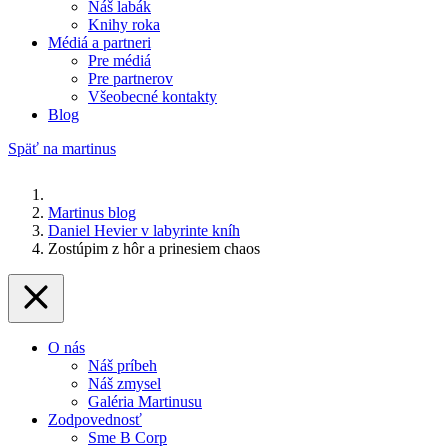
Náš labák
Knihy roka
Médiá a partneri
Pre médiá
Pre partnerov
Všeobecné kontakty
Blog
Späť na martinus
Martinus blog
Daniel Hevier v labyrinte kníh
Zostúpim z hôr a prinesiem chaos
O nás
Náš príbeh
Náš zmysel
Galéria Martinusu
Zodpovednosť
Sme B Corp