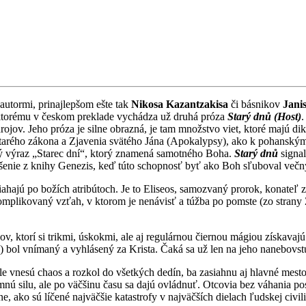
i autormi, prinajlepšom ešte tak
Nikosa Kazantzakisa
či básnikov
Jani
ktorému v českom preklade vychádza už druhá próza
Starý dnů (Host)
.
drojov. Jeho próza je silne obrazná, je tam množstvo viet, ktoré majú d
arého zákona a Zjavenia svätého Jána (Apokalypsy), ako k pohanským t
ný výraz „Starec dní“, ktorý znamená samotného Boha.
Starý dnů
signal
enie z knihy Genezis, keď túto schopnosť byť ako Boh sľuboval večn
o siahajú po božích atribútoch. Je to Eliseos, samozvaný prorok, konate
plikovaný vzťah, v ktorom je nenávisť a túžba po pomste (zo strany Z
 ktorí si trikmi, úskokmi, ale aj regulárnou čiernou mágiou získavajú
) bol vnímaný a vyhlásený za Krista. Čaká sa už len na jeho nanebovst
e vnesú chaos a rozkol do všetkých dedín, ba zasiahnu aj hlavné mest
nú silu, ale po väčšinu času sa dajú ovládnuť. Otcovia bez váhania pos
e, ako sú líčené najväčšie katastrofy v najväčších dielach ľudskej civili