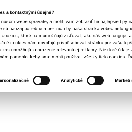
es a kontaktnými údajmi?
našom webe správate, a mohli vám zobraziť tie najlepšie tipy n
é sú naozaj potrebné a bez nich by naša stránka vôbec nefung
 cookies, ktoré nám umožňujú zisťovať, ako náš web funguje, a 
ačné cookies nám dovoľujú prispôsobovať stránku pre vašu lepši
zas umožňujú zobrazenie relevantnej reklamy. Niektoré údaje z
y nám pomohlo, keby sme mohli používať všetky tieto cookies. 
ersonalizačné
Analytické
Marketi