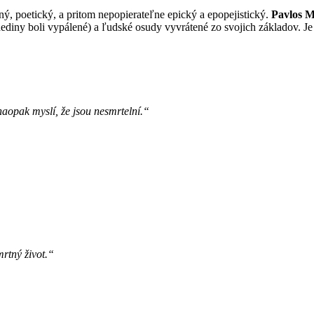
ý, poetický, a pritom nepopierateľne epický a epopejistický.
Pavlos M
dediny boli vypálené) a ľudské osudy vyvrátené zo svojich základov. 
naopak myslí, že jsou nesmrtelní.“
rtný život.“