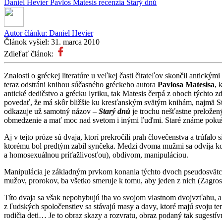
Daniel Hevier
Pavlos Matesis
recenzia
Starý dnů
Autor článku:
Daniel Hevier
Článok vyšiel:
31. marca 2010
Zdieľať článok:
Znalosti o gréckej literatúre u veľkej časti čitateľov skončil antickým
teraz odstráni knihou súčasného gréckeho autora
Pavlosa Matesisa
, 
antické dedičstvo a grécku lyriku, tak Matesis čerpá z oboch týchto z
povedať, že má skôr bližšie ku kresťanským svätým knihám, najmä St
odkazuje už samotný názov –
Starý dnů
je trochu nešťastne prelože
obmedzenie a mať moc nad svetom i inými ľuďmi. Staré známe pokuš
Aj v tejto próze sú dvaja, ktorí prekročili prah človečenstva a trúfal
ktorému bol predtým zabil synčeka. Medzi dvoma mužmi sa odvíja kom
a homosexuálnou príťažlivosťou), obdivom, manipuláciou.
Manipulácia je základným prvkom konania týchto dvoch pseudosvätcov,
mužov, prorokov, ba všetko smeruje k tomu, aby jeden z nich (Zagros
Títo dvaja sa však nepohybujú iba vo svojom vlastnom dvojvzťahu, al
z ľudských spoločenstiev sa stávajú masy a davy, ktoré majú svoju tem
rodičia deti… Je to obraz skazy a rozvratu, obraz podaný tak sugestívn