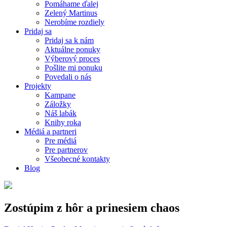
Pomáhame ďalej
Zelený Martinus
Nerobíme rozdiely
Pridaj sa
Pridaj sa k nám
Aktuálne ponuky
Výberový proces
Pošlite mi ponuku
Povedali o nás
Projekty
Kampane
Záložky
Náš labák
Knihy roka
Médiá a partneri
Pre médiá
Pre partnerov
Všeobecné kontakty
Blog
Zostúpim z hôr a prinesiem chaos