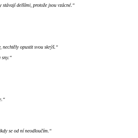
 stávají delšími, protože jsou vzácné.“
 nechtěly opustit svou skrýš.“
a sny.“
e.“
ikdy se od ní neodloučím.“