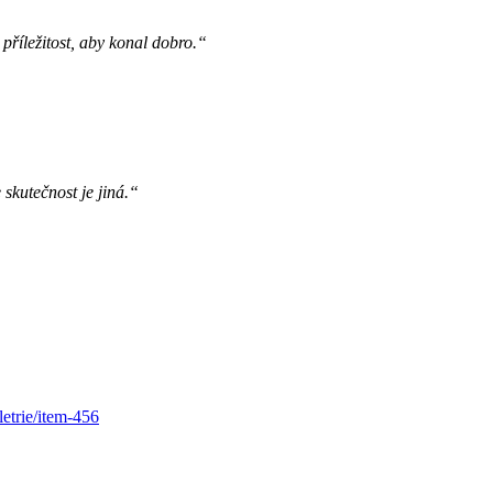
příležitost, aby konal dobro.“
 skutečnost je jiná.“
letrie/item-456