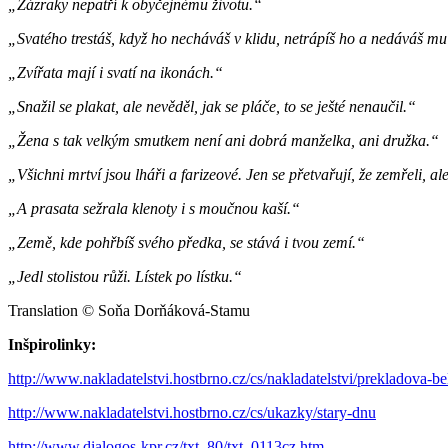
„Zázraky nepatří k obyčejnému životu.“
„Svatého trestáš, když ho necháváš v klidu, netrápíš ho a nedáváš mu 
„Zvířata mají i svatí na ikonách.“
„Snažil se plakat, ale nevěděl, jak se pláče, to se ješté nenaučil.“
„Žena s tak velkým smutkem není ani dobrá manželka, ani družka.“
„Všichni mrtví jsou lháři a farizeové. Jen se přetvařují, že zemřeli, ale
„A prasata sežrala klenoty i s moučnou kaší.“
„Země, kde pohřbíš svého předka, se stává i tvou zemí.“
„Jedl stolistou růži. Lístek po lístku.“
Translation © Soňa Dorňáková-Stamu
Inšpirolinky:
http://www.nakladatelstvi.hostbrno.cz/cs/nakladatelstvi/prekladova-be
http://www.nakladatelstvi.hostbrno.cz/cs/ukazky/stary-dnu
http://www.dialogos-kpr.cz/txt_80/txt_0113cz.htm