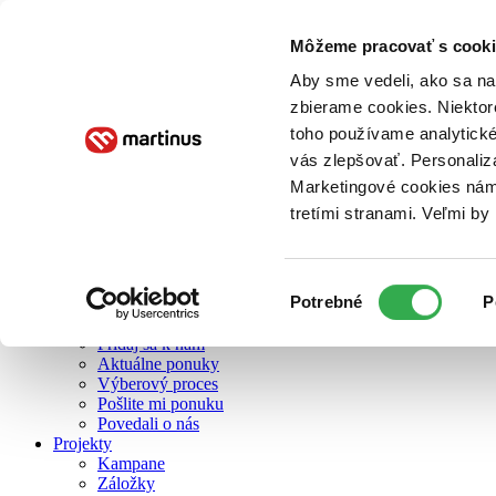
Môžeme pracovať s cooki
O nás
Aby sme vedeli, ako sa na 
zbierame cookies. Niektor
toho používame analytické
O nás
vás zlepšovať. Personaliz
Náš príbeh
Náš zmysel
Marketingové cookies nám 
Galéria Martinusu
tretími stranami. Veľmi b
Zodpovednosť
Sme B Corp
Pomáhame ďalej
Zelený Martinus
Výber
Potrebné
P
Nerobíme rozdiely
súhlasu
Pridaj sa
Pridaj sa k nám
Aktuálne ponuky
Výberový proces
Pošlite mi ponuku
Povedali o nás
Projekty
Kampane
Záložky