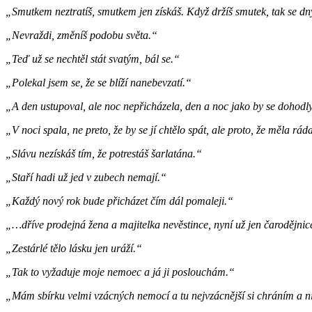
„Smutkem neztratíš, smutkem jen získáš. Když držíš smutek, tak se dny
„Nevraždi, změníš podobu světa.“
„Teď už se nechtěl stát svatým, bál se.“
„Polekal jsem se, že se blíží nanebevzatí.“
„A den ustupoval, ale noc nepřicházela, den a noc jako by se dohodly,
„V noci spala, ne preto, že by se jí chtělo spát, ale proto, že měla rád
„Slávu nezískáš tím, že potrestáš šarlatána.“
„Staří hadi už jed v zubech nemají.“
„Každý nový rok bude přicházet čím dál pomaleji.“
„…dříve prodejná žena a majitelka nevěstince, nyní už jen čarodějnic
„Zestárlé tělo lásku jen uráží.“
„Tak to vyžaduje moje nemoec a já ji poslouchám.“
„Mám sbírku velmi vzácných nemocí a tu nejvzácnější si chráním a n