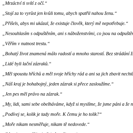
„Mrzáctví ti svítí z očí.“
„Stojí za to vyrůst jen kvůli tomu, abych spatřil nahou ženu.“
„Přišels, abys mi ukázal, že existuje člověk, který mě nepotřebuje.“
„Nesouhlasím s odpuštěním, ani s náboženstvími, co jsou na odpuště
„Věřím v nutnost trestu.“
„Bohatý život znamená málo radostí a mnoho starostí. Bez strádání ž
„Lidé byli lační zázraků.“
„Měl spoustu hříchů a měl svoje hříchy rád a ani sa jich zbavit necht
„Náš kraj je bohabojný, jeden zázrak si přece zasloužíme.“
„Jen pes měl právo na zázrak.“
„My, lidi, sami sebe obelháváme, když si myslíme, že jsme páni a že 
„Podívej se, kolik je tady moře. K čemu je ho tolik?“
„Moře nikam nesměřuje, nikam tě nedovede.“