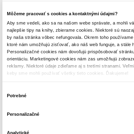
Môžeme pracovať s cookies a kontaktnými údajmi?
Juraj Šlesar
Aby sme vedeli, ako sa na našom webe správate, a mohli vá
ďalšie články autora
najlepšie tipy na knihy, zbierame cookies. Niektoré sú naoza
Prečítajte si tiež:
by naša stránka vôbec nefungovala. Okrem toho používame 
ktoré nám umožňujú zisťovať, ako náš web funguje, a stále 
Čítanie s porozumením – Kasta
Personalizačné cookies nám dovoľujú prispôsobovať stránku
orientáciu. Marketingové cookies nám zas umožňujú zobraze
Katka Kubalová
reklamy. Niektoré údaje zdieľame aj s tretími stranami. Veľ
14. októbra 2022
keby sme mohli používať všetky tieto cookies. Ďakujeme!
Do nášho výberu Čítanie s porozumením sa dostanú len výnimočné
knihy. Také, o ktorých sme presvedčení, že by si ich mal prečítať
každý, aby sme raz žili v lepšom svete. Kvôli tomu ich ponúkame s
Výber
mimoriadnou zľavou, bez zisku na našej strane.
Potrebné
súhlasu
celý článok
Oslavujeme september s profesorom Tolkienom
Personalizačné
Katka Kubalová
Analytické
6. septembra 2022