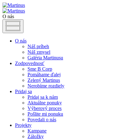
O nás
O nás
Náš príbeh
Náš zmysel
Galéria Martinusu
Zodpovednosť
Sme B Corp
Pomáhame ďalej
Zelený Martinus
Nerobíme rozdiely
Pridaj sa
Pridaj sa k nám
Aktuálne ponuky
Výberový proces
Pošlite mi ponuku
Povedali o nás
Projekty
Kampane
Záložky