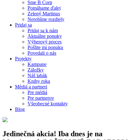
Sme B Corp
Pomáhame ďalej
Zelený Martinus
Nerobíme rozdiely
Pridaj sa
Pridaj sa k nám
Aktuálne ponuky
Výberový proces
Pošlite mi ponuku
Povedali o nás
Projekty
Kampane
Záložky
Náš labák
Knihy roka
Médiá a partneri
Pre médiá
Pre partnerov
Všeobecné kontakty
Blog
Jedinečná akcia! Iba dnes je na