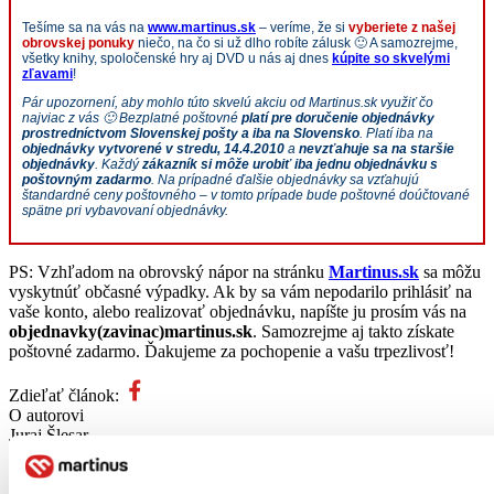
Tešíme sa na vás na
www.martinus.sk
– veríme, že si
vyberiete z našej
obrovskej ponuky
niečo, na čo si už dlho robíte zálusk 🙂 A samozrejme,
všetky knihy, spoločenské hry aj DVD u nás aj dnes
kúpite so skvelými
zľavami
!
Pár upozornení, aby mohlo túto skvelú akciu od Martinus.sk využiť čo
najviac z vás 🙂 Bezplatné poštovné
platí pre doručenie objednávky
prostredníctvom Slovenskej pošty a iba na Slovensko
. Platí iba na
objednávky vytvorené v stredu, 14.4.2010
a
nevzťahuje sa na staršie
objednávky
. Každý
zákazník si môže urobiť iba jednu objednávku s
poštovným zadarmo
. Na prípadné ďalšie objednávky sa vzťahujú
štandardné ceny poštovného – v tomto prípade bude poštovné doúčtované
spätne pri vybavovaní objednávky.
PS: Vzhľadom na obrovský nápor na stránku
Martinus.sk
sa môžu
vyskytnúť občasné výpadky. Ak by sa vám nepodarilo prihlásiť na
vaše konto, alebo realizovať objednávku, napíšte ju prosím vás na
objednavky(zavinac)martinus.sk
. Samozrejme aj takto získate
poštovné zadarmo. Ďakujeme za pochopenie a vašu trpezlivosť!
Zdieľať článok:
O autorovi
Juraj Šlesar