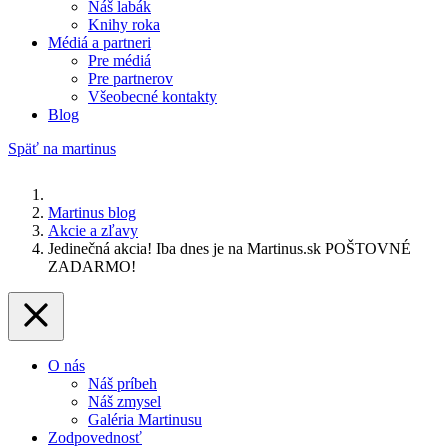
Náš labák
Knihy roka
Médiá a partneri
Pre médiá
Pre partnerov
Všeobecné kontakty
Blog
Späť na martinus
Martinus blog
Akcie a zľavy
Jedinečná akcia! Iba dnes je na Martinus.sk POŠTOVNÉ
ZADARMO!
O nás
Náš príbeh
Náš zmysel
Galéria Martinusu
Zodpovednosť