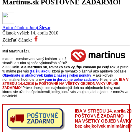
Martinus.sk POŠTOVNÉ ZADARMO!
Autor článku:
Juraj Šlesar
Článok vyšiel:
14. apríla 2010
Zdieľať článok:
Milí Martinusáci,
marec – mesiac venovaný knihám sa už
skončil a s ním aj naša výnimočná súťaž
o 333 kníh.
Ale Martinus.sk, rovnako ako vy, žije knihami po celý rok,
a preto
tu máme pre vás
ďalšiu akciu
, ktorá je rovnako bláznivá ako aprílové počasie!
Objednajte si akúkoľvek knihu z našej širokej ponuky
, v akejkoľvek
nominálnej hodnote, a my
vám ju doručíme úplne zadarmo
. Presne tak,
IBA V
STREDU 14.4.2010 je POŠTOVNÉ NA VŠETKY OBJEDNÁVKY ÚPLNE
ZADARMO
! Práve dnes je ten najvhodnejší deň na objednanie knihy, nad
ktorou ste už dlho špekulovali, knihy, ktorá vás zaujala, alebo jednu z množstva
noviniek!
IBA V STREDU 14. apríla 2
POŠTOVNÉ ZADARMO
NA VŠETKY OBJEDNÁVKY
bez akejkoľvek minimálnej 