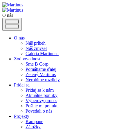
O nás
O nás
Náš príbeh
Náš zmysel
Galéria Martinusu
Zodpovednosť
Sme B Corp
Pomáhame ďalej
Zelený Martinus
Nerobíme rozdiely
Pridaj sa
Pridaj sa k nám
Aktuálne ponuky
Výberový proces
Pošlite mi ponuku
Povedali o nás
Projekty
Kampane
Záložky