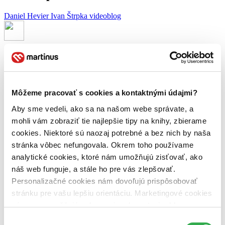
Daniel Hevier
Ivan Štrpka
videoblog
Autor článku:
Daniel Hevier
Článok vyšiel:
6. apríla 2010
Zdieľať článok:
Môžeme pracovať s cookies a kontaktnými údajmi?
Aby sme vedeli, ako sa na našom webe správate, a
mohli vám zobraziť tie najlepšie tipy na knihy, zbierame
cookies. Niektoré sú naozaj potrebné a bez nich by naša
stránka vôbec nefungovala. Okrem toho používame
analytické cookies, ktoré nám umožňujú zisťovať, ako
náš web funguje, a stále ho pre vás zlepšovať.
Personalizačné cookies nám dovoľujú prispôsobovať
stránku pre vašu lepšiu orientáciu. Marketingové cookies
nám zas umožňujú zobrazenie relevantnej reklamy.
Niektoré údaje zdieľame aj s tretími stranami. Veľmi by
Výber