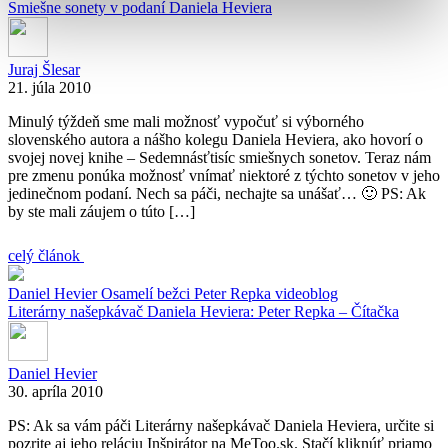
Smiešne sonety v podaní Daniela Heviera
Juraj Šlesar
21. júla 2010
Minulý týždeň sme mali možnosť vypočuť si výborného
slovenského autora a nášho kolegu Daniela Heviera, ako hovorí o
svojej novej knihe – Sedemnásťtisíc smiešnych sonetov. Teraz nám
pre zmenu ponúka možnosť vnímať niektoré z týchto sonetov v jeho
jedinečnom podaní. Nech sa páči, nechajte sa unášať… 🙂 PS: Ak
by ste mali záujem o túto […]
celý článok
Daniel Hevier
Osamelí bežci
Peter Repka
videoblog
Literárny našepkávač Daniela Heviera: Peter Repka – Čítačka
Daniel Hevier
30. apríla 2010
PS: Ak sa vám páči Literárny našepkávač Daniela Heviera, určite si
pozrite aj jeho reláciu Inšpirátor na MeToo.sk. Stačí kliknúť priamo