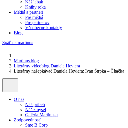
Náš labák
Knihy roka
Médiá a partneri
Pre médiá
Pre partnerov
Všeobecné kontakty
Blog
Späť na martinus
Martinus blog
Literárny videoblog Daniela Heviera
Literárny našepkávač Daniela Heviera: Ivan Štrpka – Čítačka
O nás
Náš príbeh
Náš zmysel
Galéria Martinusu
Zodpovednosť
Sme B Corp