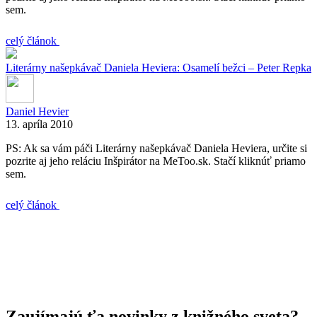
sem.
celý článok
Literárny našepkávač Daniela Heviera: Osamelí bežci – Peter Repka
Daniel Hevier
13. apríla 2010
PS: Ak sa vám páči Literárny našepkávač Daniela Heviera, určite si
pozrite aj jeho reláciu Inšpirátor na MeToo.sk. Stačí kliknúť priamo
sem.
celý článok
Zaujímajú ťa novinky z knižného sveta?