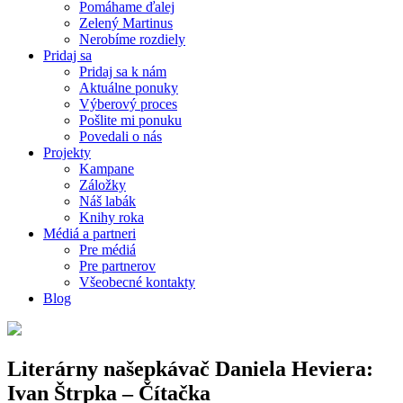
Pomáhame ďalej
Zelený Martinus
Nerobíme rozdiely
Pridaj sa
Pridaj sa k nám
Aktuálne ponuky
Výberový proces
Pošlite mi ponuku
Povedali o nás
Projekty
Kampane
Záložky
Náš labák
Knihy roka
Médiá a partneri
Pre médiá
Pre partnerov
Všeobecné kontakty
Blog
Literárny našepkávač Daniela Heviera:
Ivan Štrpka – Čítačka