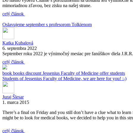
Do nášho výberu Čítanie s porozumením sa dostanú len výnimočné knih
mimoriadnou zľavou, bez zisku na našej strane.
celý článok
Oslavujeme september s profesorom Tolkienom
Katka Kubalová
6. septembra 2022
September roku 2022 je výnimočný mesiac pre fanúšikov diela J.R.R. T
celý článok
book
books
discount
Jessenius Faculty of Medicine
offer
students
Students of Jessenius Faculty of Medicine, we are here for you! :-)
Juraj Šlesar
1. marca 2015
There’s a final on Friday and you still don’t have a clue what to lear
might be to look for medical books, we decided to help you in this st
celý článok