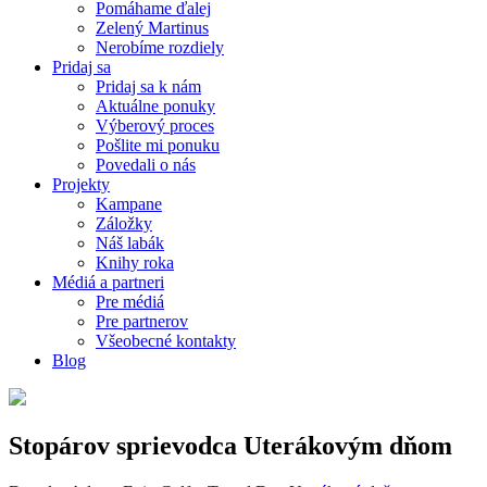
Pomáhame ďalej
Zelený Martinus
Nerobíme rozdiely
Pridaj sa
Pridaj sa k nám
Aktuálne ponuky
Výberový proces
Pošlite mi ponuku
Povedali o nás
Projekty
Kampane
Záložky
Náš labák
Knihy roka
Médiá a partneri
Pre médiá
Pre partnerov
Všeobecné kontakty
Blog
Stopárov sprievodca Uterákovým dňom