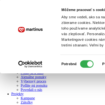
Môžeme pracovať s cooki
O nás
Aby sme vedeli, ako sa na 
zbierame cookies. Niektor
toho používame analytické
O nás
vás zlepšovať. Personaliz
Náš príbeh
Náš zmysel
Marketingové cookies nám 
Galéria Martinusu
tretími stranami. Veľmi b
Zodpovednosť
Sme B Corp
Pomáhame ďalej
Zelený Martinus
Výber
Potrebné
P
Nerobíme rozdiely
súhlasu
Pridaj sa
Pridaj sa k nám
Aktuálne ponuky
Výberový proces
Pošlite mi ponuku
Povedali o nás
Projekty
Kampane
Záložky