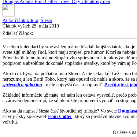
Douglas Adams
Eoin Colfer
Towel Day
Uterákový deň
Autor článku:
Juraj Šlesar
Článok vyšiel:
25. mája 2010
Zdieľať článok:
V celom kalendári by sme asi len márne hľadali krajší sviatok, ako je
svete žijú milióny ľudí, ktorí majú zmysel pre humor. Ktorí sa neboja 
Práve kvôli tomu tu máme Stopárovho sprievodcu Uterákovým dňom! Po
podpisom a absolútne dokonalé stopárske uteráky, ktoré by vám aj For
Ako to už býva, na počiatku bolo Slovo. A nie ledajaké! Lež slovo br
nerozumejú len Briti! Toho, ktorý nás opustil tak náhle a skoro, že s
sprievodca galaxiou
, máte najvyšší čas to napraviť.
Prečítajte si jeh
Základné informácie už máte, už nám len ostáva vysvetliť, prečo preb
a zároveň demonštrujú, že sú okamžite pripravení vyraziť na stop napr
Ako sa dá napísať šiesta časť štvordielnej trilógie? Vo svete
Douglas
slávny írsky spisovateľ
Eoin Colfer
,ktorý sa preslávil hlavne svoji
veľtrhu.
Oslávte s n