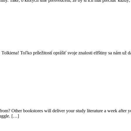
y. Také, o ktorých sme presvedčení, že by si ich mal prečítať každý,
olkiena! Toľko príležitostí oprášiť svoje znalosti elfštiny sa nám už 
n from? Other bookstores will deliver your study literature a week after
ruggle. […]