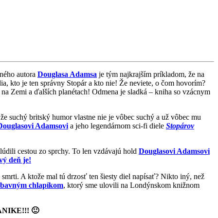
čného autora
Douglasa Adamsa
je tým najkrajším príkladom, že na
dia, kto je ten správny Stopár a kto nie! Že neviete, o čom hovorím?
 na Zemi a ďalších planétach! Odmena je sladká – kniha so vzácnym
, že suchý britský humor vlastne nie je vôbec suchý a už vôbec mu
Douglasovi Adamsovi
a jeho legendárnom sci-fi diele
Stopárov
lúdili cestou zo sprchy. To len vzdávajú hold
Douglasovi Adamsovi
ý deň je!
mrti. A ktože mal tú drzosť ten šiesty diel napísať? Nikto iný, než
 zábavným chlapíkom
, ktorý sme ulovili na Londýnskom knižnom
NIKE!!!
🙂