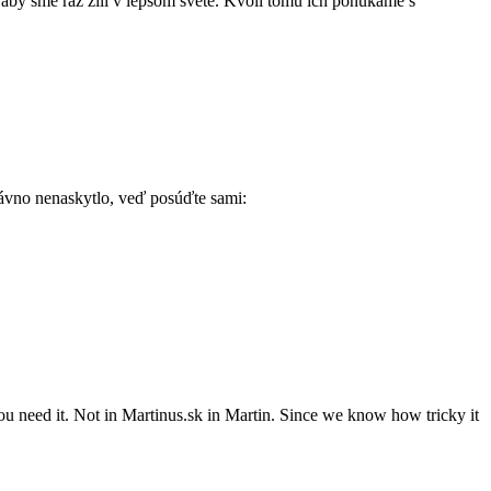
 aby sme raz žili v lepšom svete. Kvôli tomu ich ponúkame s
dávno nenaskytlo, veď posúďte sami:
 you need it. Not in Martinus.sk in Martin. Since we know how tricky it