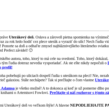
 práve
Uterákový deň
. Oslava a zároveň pietna spomienka na výnimo
raz za rok hrdo hodiť cez plece uterák a vyraziť do ulíc! Nech ľudia vi
norte sa doň a odhaľte zmysel najbláznivejšieho literárneho sviatku
d Prefect závidel! 🙂
itského autora, toho, ktorý to má cele na svedomí. Toho, ktorý dokázal
a s tým ľudia doteraz nevedia vysporiadať. Ak ste ešte nikdy nepočuli o
o profil!
oha pobehujú po uliciach dospelí ľudia s uterákom na pleci! Nie, nezab
ieč galaxiou. Stále nechápete? Tak si prečítajte o čom vlastne
Uterákov
a Adamsa
je všetko možné! A to dokonca aj keď je už pomerne dlho po s
mi knihami o Artemisovi Fowlovi.
Prečítajte si náš rozhovor s týmto
ami Uterákový deň vo veľkom štýle! A hlavne
NEPODLIEHAJTE PA