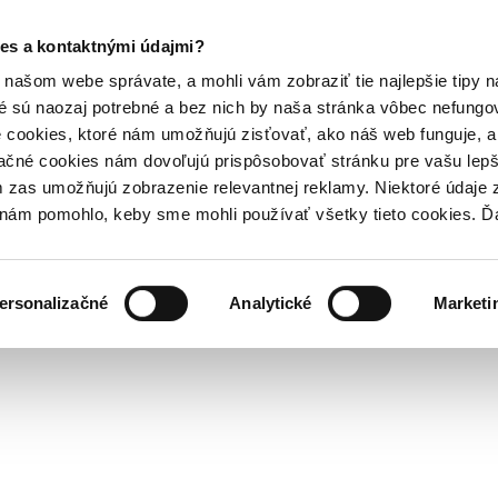
es a kontaktnými údajmi?
našom webe správate, a mohli vám zobraziť tie najlepšie tipy n
é sú naozaj potrebné a bez nich by naša stránka vôbec nefung
 cookies, ktoré nám umožňujú zisťovať, ako náš web funguje, a 
ačné cookies nám dovoľujú prispôsobovať stránku pre vašu lepši
zas umožňujú zobrazenie relevantnej reklamy. Niektoré údaje z
y nám pomohlo, keby sme mohli používať všetky tieto cookies. 
ersonalizačné
Analytické
Marketi