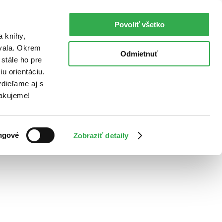
Povoliť všetko
a knihy,
ovala. Okrem
Odmietnuť
stále ho pre
u orientáciu.
dieľame aj s
Ďakujeme!
ngové
Zobraziť detaily