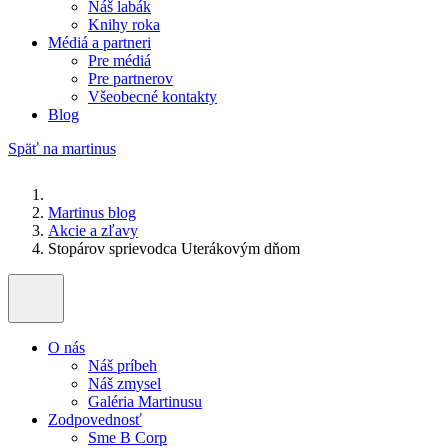
Náš labák
Knihy roka
Médiá a partneri
Pre médiá
Pre partnerov
Všeobecné kontakty
Blog
Späť na martinus
Martinus blog
Akcie a zľavy
Stopárov sprievodca Uterákovým dňom
O nás
Náš príbeh
Náš zmysel
Galéria Martinusu
Zodpovednosť
Sme B Corp