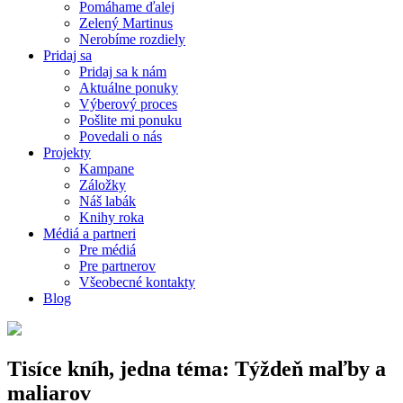
Pomáhame ďalej
Zelený Martinus
Nerobíme rozdiely
Pridaj sa
Pridaj sa k nám
Aktuálne ponuky
Výberový proces
Pošlite mi ponuku
Povedali o nás
Projekty
Kampane
Záložky
Náš labák
Knihy roka
Médiá a partneri
Pre médiá
Pre partnerov
Všeobecné kontakty
Blog
Tisíce kníh, jedna téma: Týždeň maľby a
maliarov