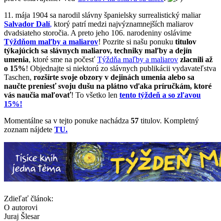
11. mája 1904 sa narodil slávny španielsky surrealistický maliar
Salvador Dalí
,
ktorý patrí medzi najvýznamnejších maliarov
dvadsiateho storočia. A preto jeho 106. narodeniny oslávime
Týždňom maľby a maliarov
! Pozrite si našu ponuku
titulov
týkajúcich sa slávnych maliarov, techniky maľby a dejín
umenia
, ktoré sme na počesť
Týždňa maľby a maliarov
zlacnili až
o 15%
! Objednajte si niektorú zo slávnych publikácii vydavateľstva
Taschen,
rozšírte svoje obzory v dejinách umenia alebo sa
naučte preniesť svoju dušu na plátno vďaka príručkám, ktoré
vás naučia maľovať
! To všetko len
tento týždeň a so zľavou
15%!
Momentálne sa v tejto ponuke nachádza
57
titulov. Kompletný
zoznam nájdete
TU.
Zdieľať článok:
O autorovi
Juraj Šlesar