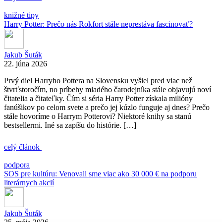
knižné tipy
Harry Potter: Prečo nás Rokfort stále neprestáva fascinovať?
Jakub Šuták
22. júna 2026
Prvý diel Harryho Pottera na Slovensku vyšiel pred viac než
štvrťstoročím, no príbehy mladého čarodejníka stále objavujú noví
čitatelia a čitateľky. Čím si séria Harry Potter získala milióny
fanúšikov po celom svete a prečo jej kúzlo funguje aj dnes? Prečo
stále hovoríme o Harrym Potterovi? Niektoré knihy sa stanú
bestsellermi. Iné sa zapíšu do histórie. […]
celý článok
podpora
SOS pre kultúru: Venovali sme viac ako 30 000 € na podporu
literárnych akcií
Jakub Šuták