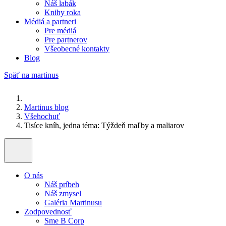
Náš labák
Knihy roka
Médiá a partneri
Pre médiá
Pre partnerov
Všeobecné kontakty
Blog
Späť na martinus
Martinus blog
Všehochuť
Tisíce kníh, jedna téma: Týždeň maľby a maliarov
O nás
Náš príbeh
Náš zmysel
Galéria Martinusu
Zodpovednosť
Sme B Corp