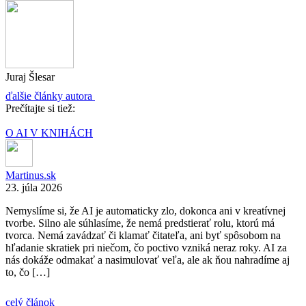
Juraj Šlesar
ďalšie články autora
Prečítajte si tiež:
O AI V KNIHÁCH
Martinus.sk
23. júla 2026
Nemyslíme si, že AI je automaticky zlo, dokonca ani v kreatívnej
tvorbe. Silno ale súhlasíme, že nemá predstierať rolu, ktorú má
tvorca. Nemá zavádzať či klamať čitateľa, ani byť spôsobom na
hľadanie skratiek pri niečom, čo poctivo vzniká neraz roky. AI za
nás dokáže odmakať a nasimulovať veľa, ale ak ňou nahradíme aj
to, čo […]
celý článok