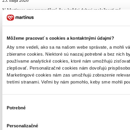
25. mája 2026
V Martinuse sme presvedčení, že v každej dobrej spoločnosti má
kultúra výnimočné miesto. Je jej dušou, svedomím, pečaťou i
motorom. Preto sme sa rozhodli, že 1 % z nášho obratu od 20.
marca do konca apríla 2026 venujeme na podporu kultúrnych akcií,
ktoré sa ocitli v existenčných problémoch. Desiatky kultúrnych
centier, festivalov, časopisov či literárnych […]
Môžeme pracovať s cookies a kontaktnými údajmi?
Aby sme vedeli, ako sa na našom webe správate, a mohli vám 
celý článok
zbierame cookies. Niektoré sú naozaj potrebné a bez nich 
používame analytické cookies, ktoré nám umožňujú zisťovať,
zlepšovať. Personalizačné cookies nám dovoľujú prispôsobov
Marketingové cookies nám zas umožňujú zobrazenie relevant
tretími stranami. Veľmi by nám pomohlo, keby sme mohli pou
Zaujímajú ťa novinky z knižného sveta?
Prihlás sa na odber nášho newslettra.
Výber
Potrebné
súhlasu
odoberať newsletter
Personalizačné