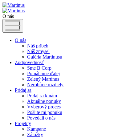
O nás
O nás
Náš príbeh
Náš zmysel
Galéria Martinusu
Zodpovednosť
Sme B Corp
Pomáhame ďalej
Zelený Martinus
Nerobíme rozdiely
Pridaj sa
Pridaj sa k nám
Aktuálne ponuky
Výberový proces
Pošlite mi ponuku
Povedali o nás
Projekty
Kampane
Záložky