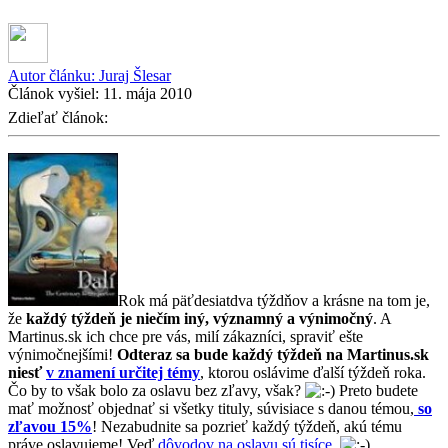
Autor článku:
Juraj Šlesar
Článok vyšiel:
11. mája 2010
Zdieľať článok:
Rok má päťdesiatdva týždňov a krásne na tom je,
že
každý týždeň je niečím iný, významný a výnimočný
. A
Martinus.sk ich chce pre vás, milí zákazníci, spraviť ešte
výnimočnejšími!
Odteraz sa bude každý týždeň na Martinus.sk
niesť
v znamení určitej témy
, ktorou oslávime ďalší týždeň roka.
Čo by to však bolo za oslavu bez zľavy, však?
Preto budete
mať možnosť objednať si všetky tituly, súvisiace s danou témou,
so
zľavou 15%
! Nezabudnite sa pozrieť každý týždeň, akú tému
práve oslavujeme! Veď
dôvodov na oslavu sú tisíce
.