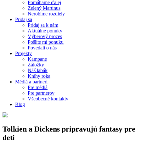
Pomáhame ďalej
Zelený Martinus
Nerobíme rozdiely
Pridaj sa
Pridaj sa k nám
Aktuálne ponuky
Výberový proces
Pošlite mi ponuku
Povedali o nás
Projekty
Kampane
Záložky
Náš labák
Knihy roka
Médiá a partneri
Pre médiá
Pre partnerov
Všeobecné kontakty
Blog
Tolkien a Dickens pripravujú fantasy pre
deti