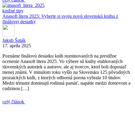
knižné tipy
Anasoft litera 2025: Vyberte si svoju novú slovenskú knihu z
finálovej desiatky
Jakub Šuták
17. apríla 2025
Poznáme finálovú desiatku kníh nominovaných na prestížne
ocenenie Anasoft litera 2025. Vo výbere sú knihy etablovaných
slovenských autoriek a autorov, ale aj tvorcov, ktorí boli doposiaľ
menej známi. V minulom roku vyšlo na Slovensku 125 pôvodných
prozaických kníh, z ktorých odborná porota vybrala 10 titulov.
Medzi témami dominujú rodinná pamäť, napätie medzi domovom a
cudzinou […]
celý článok