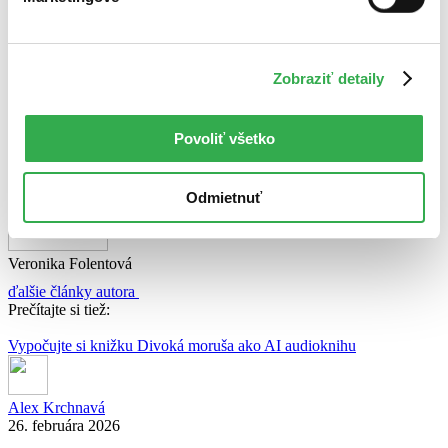
Tolkien
podľa britského denníka Guardian, vylučuje, že by za
spoluprácou boli slávne korene. O tom sa vraj vôbec nebavili, a ani
im to nenapadlo. Aj napriek tomu, to bude pre marketing ich nového
diela veľmi dobrý krok. Dve slávne mená sú totiž viac ako jedno.
Zobraziť detaily
Zdieľať článok:
O autorovi
Povoliť všetko
Veronika Folentová
Odmietnuť
Veronika Folentová
ďalšie články autora
Prečítajte si tiež:
Vypočujte si knižku Divoká moruša ako AI audioknihu
Alex Krchnavá
26. februára 2026