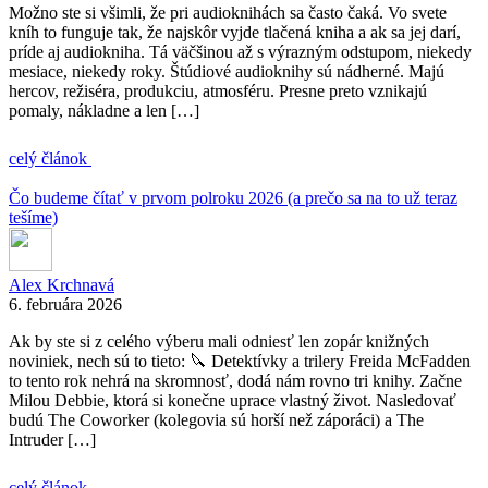
Možno ste si všimli, že pri audioknihách sa často čaká. Vo svete
kníh to funguje tak, že najskôr vyjde tlačená kniha a ak sa jej darí,
príde aj audiokniha. Tá väčšinou až s výrazným odstupom, niekedy
mesiace, niekedy roky. Štúdiové audioknihy sú nádherné. Majú
hercov, režiséra, produkciu, atmosféru. Presne preto vznikajú
pomaly, nákladne a len […]
celý článok
Čo budeme čítať v prvom polroku 2026 (a prečo sa na to už teraz
tešíme)
Alex Krchnavá
6. februára 2026
Ak by ste si z celého výberu mali odniesť len zopár knižných
noviniek, nech sú to tieto: 🔪 Detektívky a trilery Freida McFadden
to tento rok nehrá na skromnosť, dodá nám rovno tri knihy. Začne
Milou Debbie, ktorá si konečne uprace vlastný život. Nasledovať
budú The Coworker (kolegovia sú horší než záporáci) a The
Intruder […]
celý článok