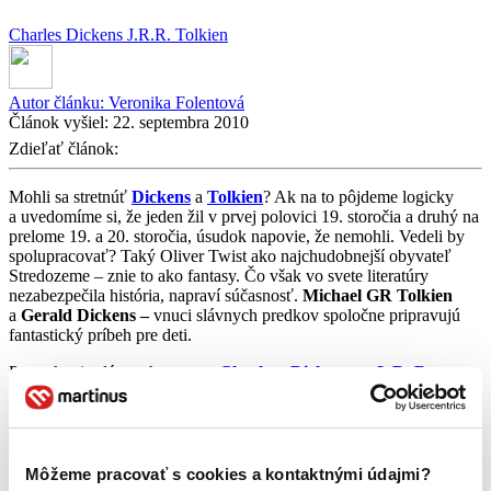
Charles Dickens
J.R.R. Tolkien
Autor článku:
Veronika Folentová
Článok vyšiel:
22. septembra 2010
Zdieľať článok:
Mohli sa stretnúť
Dickens
a
Tolkien
? Ak na to pôjdeme logicky
a uvedomíme si, že jeden žil v prvej polovici 19. storočia a druhý na
prelome 19. a 20. storočia, úsudok napovie, že nemohli. Vedeli by
spolupracovať? Taký Oliver Twist ako najchudobnejší obyvateľ
Stredozeme – znie to ako fantasy. Čo však vo svete literatúry
nezabezpečila história, napraví súčasnosť.
Michael GR Tolkien
a
Gerald Dickens –
vnuci slávnych predkov spoločne pripravujú
fantastický príbeh pre deti.
Potomkovia slávnych autorov
Charlesa Dickensa
a
J. R. R.
Tolkiena
sa pustili do spoločnej práce. Výsledkom má byť
prepracovanie obľúbeného fantastického príbehu
Michaela GR
Tolkiena
, ktorý je najstarším vnukom autora
Pána prsteňov
.
Pri nahrávaní audiopríbehu pre deti a mládež mu má pomôcť
prapravnuk autora
Olivera Twista
Gerald Dickens
.
Môžeme pracovať s cookies a kontaktnými údajmi?