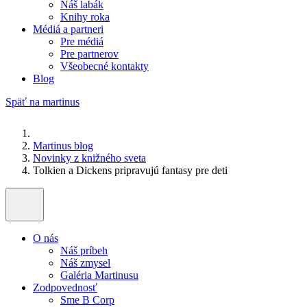
Náš labák
Knihy roka
Médiá a partneri
Pre médiá
Pre partnerov
Všeobecné kontakty
Blog
Späť na martinus
Martinus blog
Novinky z knižného sveta
Tolkien a Dickens pripravujú fantasy pre deti
O nás
Náš príbeh
Náš zmysel
Galéria Martinusu
Zodpovednosť
Sme B Corp