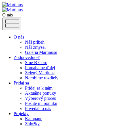
O nás
O nás
Náš príbeh
Náš zmysel
Galéria Martinusu
Zodpovednosť
Sme B Corp
Pomáhame ďalej
Zelený Martinus
Nerobíme rozdiely
Pridaj sa
Pridaj sa k nám
Aktuálne ponuky
Výberový proces
Pošlite mi ponuku
Povedali o nás
Projekty
Kampane
Záložky