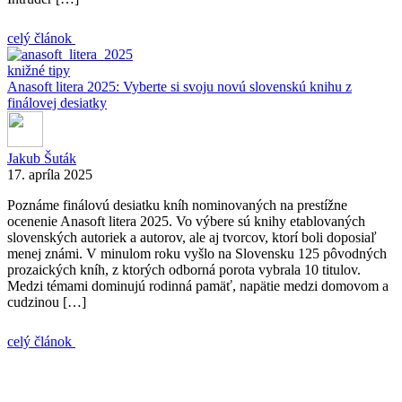
celý článok
knižné tipy
Anasoft litera 2025: Vyberte si svoju novú slovenskú knihu z
finálovej desiatky
Jakub Šuták
17. apríla 2025
Poznáme finálovú desiatku kníh nominovaných na prestížne
ocenenie Anasoft litera 2025. Vo výbere sú knihy etablovaných
slovenských autoriek a autorov, ale aj tvorcov, ktorí boli doposiaľ
menej známi. V minulom roku vyšlo na Slovensku 125 pôvodných
prozaických kníh, z ktorých odborná porota vybrala 10 titulov.
Medzi témami dominujú rodinná pamäť, napätie medzi domovom a
cudzinou […]
celý článok