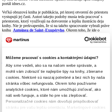
portál idnes.cz.
Veľká obrazová kniha je publikácia, pri ktorej otvorení do priestoru
vystupujú jej časti. Autori takejto podoby musia teda pracovať s
priestorom, ktorý využívajú na dotvorenie a lepšiu ilustráciu deja
knihy. Nie je prekvapením, že si na takéto spracovanie vybrali práve
knihu
Antoinea de Saint
–
Exupéryho
. Okrem toho, že ide o
nezabudnuteľný príbeh tak pre deti, ako aj pre dospelých, ide aj o
jednu z najatraktívnejších kníh sveta všetkých čias. So svojimi viac
ako 80 miliónmi výtlačkov sa radí medzi päťdesiat
najpredávanejších publikácií sveta.
Aj počet jazykov, do ktorých je preložená je obdivuhodný.
Malého
Môžeme pracovať s cookies a kontaktnými údajmi?
princa
môžete čítať až v 180-tich rôznych jazykových prevedeniach
Aby sme vedeli, ako sa na našom webe správate, a
a dialektoch.
mohli vám zobraziť tie najlepšie tipy na knihy, zbierame
Umelecká spoločnosť Associés réunis pod umeleckým vedením
cookies. Niektoré sú naozaj potrebné a bez nich by naša
Gérarda Lo Monaca a s designem Emmy Giuliani si zobrali asi
najznámejšiu verziu tejto slávnej knihy. Ide o vydanie malého
stránka vôbec nefungovala. Okrem toho používame
formátu, kde je text ilustrovaný autorovými kresbami. Autori chcú
analytické cookies, ktoré nám umožňujú zisťovať, ako
formou veľkej obrazovej knihy zvýrazňuje magickosť a inotaj,
náš web funguje, a stále ho pre vás zlepšovať.
ktorý
Exupéry
v svojom diele zanechal.
Personalizačné cookies nám dovoľujú prispôsobovať
U
Malého princa
nejde o prvé netradičné spracovanie tohto
stránku pre vašu lepšiu orientáciu. Marketingové cookies
príbehu. V minulosti, ako píše portál, sa objavili aj
komiksové
či