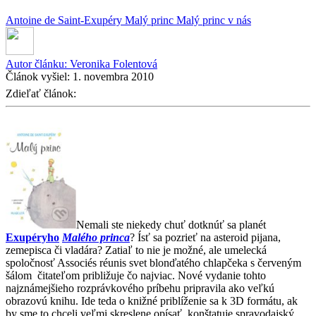
Antoine de Saint-Exupéry
Malý princ
Malý princ v nás
Autor článku:
Veronika Folentová
Článok vyšiel:
1. novembra 2010
Zdieľať článok:
Nemali ste niekedy chuť dotknúť sa planét
Exupéryho
Malého princa
? Ísť sa pozrieť na asteroid pijana,
zemepisca či vladára? Zatiaľ to nie je možné, ale umelecká
spoločnosť Associés réunis svet blonďatého chlapčeka s červeným
šálom čitateľom približuje čo najviac. Nové vydanie tohto
najznámejšieho rozprávkového príbehu pripravila ako veľkú
obrazovú knihu. Ide teda o knižné priblíženie sa k 3D formátu, ak
by sme to chceli veľmi skreslene opísať, konštatuje spravodajský