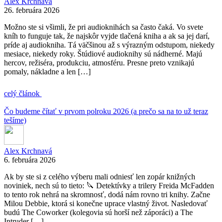
Alex Krchnavá
26. februára 2026
Možno ste si všimli, že pri audioknihách sa často čaká. Vo svete
kníh to funguje tak, že najskôr vyjde tlačená kniha a ak sa jej darí,
príde aj audiokniha. Tá väčšinou až s výrazným odstupom, niekedy
mesiace, niekedy roky. Štúdiové audioknihy sú nádherné. Majú
hercov, režiséra, produkciu, atmosféru. Presne preto vznikajú
pomaly, nákladne a len […]
celý článok
Čo budeme čítať v prvom polroku 2026 (a prečo sa na to už teraz
tešíme)
Alex Krchnavá
6. februára 2026
Ak by ste si z celého výberu mali odniesť len zopár knižných
noviniek, nech sú to tieto: 🔪 Detektívky a trilery Freida McFadden
to tento rok nehrá na skromnosť, dodá nám rovno tri knihy. Začne
Milou Debbie, ktorá si konečne uprace vlastný život. Nasledovať
budú The Coworker (kolegovia sú horší než záporáci) a The
Intruder […]