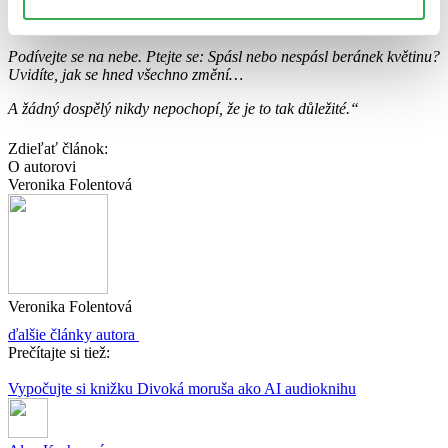
vás, kteří máte malého prince rádi, nebude vesmír stejný, jestliže
někde nějaký beránek, kterého neznáme, spásl, nebo nespásl růži…
Podívejte se na nebe. Ptejte se: Spásl nebo nespásl beránek květinu?
Uvidíte, jak se hned všechno změní…
A žádný dospělý nikdy nepochopí, že je to tak důležité.“
Zdieľať článok:
O autorovi
Veronika Folentová
Veronika Folentová
ďalšie články autora
Prečítajte si tiež:
Vypočujte si knižku Divoká moruša ako AI audioknihu