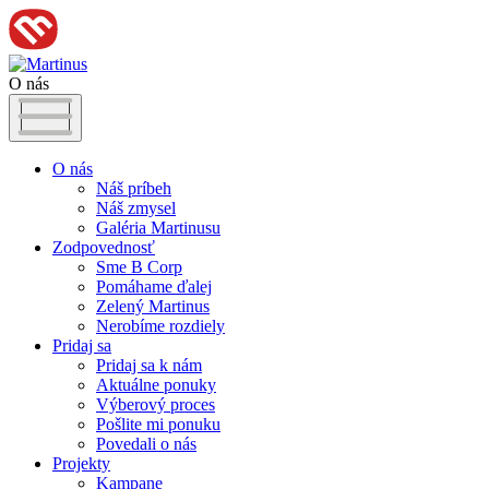
O nás
O nás
Náš príbeh
Náš zmysel
Galéria Martinusu
Zodpovednosť
Sme B Corp
Pomáhame ďalej
Zelený Martinus
Nerobíme rozdiely
Pridaj sa
Pridaj sa k nám
Aktuálne ponuky
Výberový proces
Pošlite mi ponuku
Povedali o nás
Projekty
Kampane