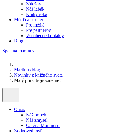
Záložky
Náš labák
Knihy roka
Médiá a partneri
Pre médiá
Pre partnerov
Všeobecné kontakty
Blog
Späť na martinus
Martinus blog
Novinky z knižného sveta
Malý princ trojrozmerne?
O nás
Náš príbeh
Náš zmysel
Galéria Martinusu
Zodpovednosť