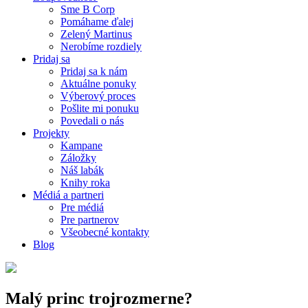
Sme B Corp
Pomáhame ďalej
Zelený Martinus
Nerobíme rozdiely
Pridaj sa
Pridaj sa k nám
Aktuálne ponuky
Výberový proces
Pošlite mi ponuku
Povedali o nás
Projekty
Kampane
Záložky
Náš labák
Knihy roka
Médiá a partneri
Pre médiá
Pre partnerov
Všeobecné kontakty
Blog
Malý princ trojrozmerne?