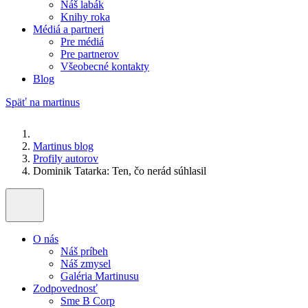
Náš labák
Knihy roka
Médiá a partneri
Pre médiá
Pre partnerov
Všeobecné kontakty
Blog
Späť na martinus
Martinus blog
Profily autorov
Dominik Tatarka: Ten, čo nerád súhlasil
O nás
Náš príbeh
Náš zmysel
Galéria Martinusu
Zodpovednosť
Sme B Corp