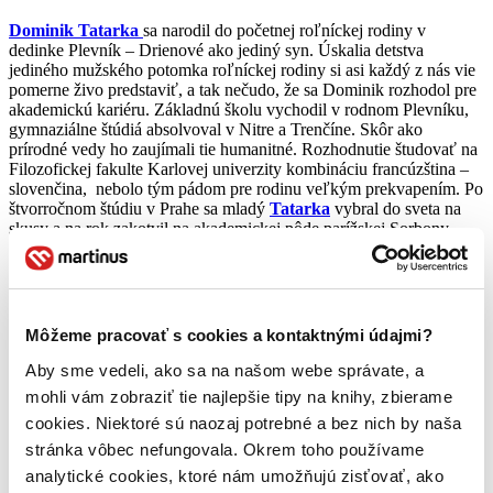
Dominik Tatarka
sa narodil do početnej roľníckej rodiny v
dedinke Plevník – Drienové ako jediný syn. Úskalia detstva
jediného mužského potomka roľníckej rodiny si asi každý z nás vie
pomerne živo predstaviť, a tak nečudo, že sa Dominik rozhodol pre
akademickú kariéru. Základnú školu vychodil v rodnom Plevníku,
gymnaziálne štúdiá absolvoval v Nitre a Trenčíne. Skôr ako
prírodné vedy ho zaujímali tie humanitné. Rozhodnutie študovať na
Filozofickej fakulte Karlovej univerzity kombináciu francúzština –
slovenčina, nebolo tým pádom pre rodinu veľkým prekvapením. Po
štvorročnom štúdiu v Prahe sa mladý
Tatarka
vybral do sveta na
skusy a na rok zakotvil na akademickej pôde parížskej Sorbony.
V čase zúriacej druhej svetovej vojny pôsobil ako pedagóg
slovenčiny a francúzštiny chvíľu na žilinskom a chvíľu na
martinskom gymnáziu.
Po vojne sa venoval redakčnej činnosti pre
denníky Pravda a Národná obroda. Ako profesionálnemu
Môžeme pracovať s cookies a kontaktnými údajmi?
spisovateľovi sa mu naskytlo celkom lukratívne miesto scenáristu
Československého štátneho filmu v Bratislave. Nuž áno, boli časy,
Aby sme vedeli, ako sa na našom webe správate, a
kedy sa do filmu investovali aj nejaké tie peniaze a bolo pri ňom aj
mohli vám zobraziť tie najlepšie tipy na knihy, zbierame
nejaké to stále zamestnanie. Bolo to dávno…
cookies. Niektoré sú naozaj potrebné a bez nich by naša
Istotu, ktorú Tatarkovi poskytovalo zamestnanie pri filme a miesto
stránka vôbec nefungovala. Okrem toho používame
vo vydavateľstve Tatran narušil však rok 1968. Teda ani nie ten rok,
analytické cookies, ktoré nám umožňujú zisťovať, ako
ako vstup vojsk Varšavskej zmluvy a Tatarkovo jednoznačné a