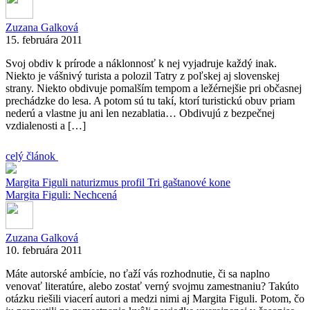
Zuzana Galková
15. februára 2011
Svoj obdiv k prírode a náklonnosť k nej vyjadruje každý inak.
Niekto je vášnivý turista a polozil Tatry z poľskej aj slovenskej
strany. Niekto obdivuje pomalším tempom a ležérnejšie pri občasnej
prechádzke do lesa. A potom sú tu takí, ktorí turistickú obuv priam
nederú a vlastne ju ani len nezablatia… Obdivujú z bezpečnej
vzdialenosti a […]
celý článok
Margita Figuli
naturizmus
profil
Tri gaštanové kone
Margita Figuli: Nechcená
Zuzana Galková
10. februára 2011
Máte autorské ambície, no ťaží vás rozhodnutie, či sa naplno
venovať literatúre, alebo zostať verný svojmu zamestnaniu? Takúto
otázku riešili viacerí autori a medzi nimi aj Margita Figuli. Potom, čo