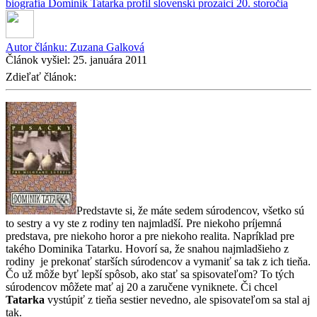
biografia
Dominik Tatarka
profil
slovenskí prozaici 20. storočia
Autor článku:
Zuzana Galková
Článok vyšiel:
25. januára 2011
Zdieľať článok:
Predstavte si, že máte sedem súrodencov, všetko sú
to sestry a vy ste z rodiny ten najmladší. Pre niekoho príjemná
predstava, pre niekoho horor a pre niekoho realita. Napríklad pre
takého Dominika Tatarku. Hovorí sa, že snahou najmladšieho z
rodiny je prekonať starších súrodencov a vymaniť sa tak z ich tieňa.
Čo už môže byť lepší spôsob, ako stať sa spisovateľom? To tých
súrodencov môžete mať aj 20 a zaručene vyniknete. Či chcel
Tatarka
vystúpiť z tieňa sestier nevedno, ale spisovateľom sa stal aj
tak.