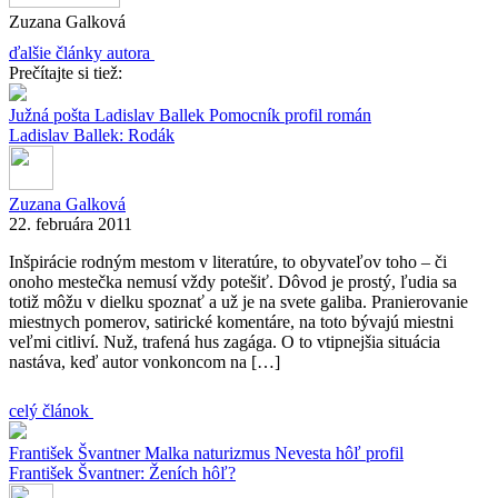
Zuzana Galková
ďalšie články autora
Prečítajte si tiež:
Južná pošta
Ladislav Ballek
Pomocník
profil
román
Ladislav Ballek: Rodák
Zuzana Galková
22. februára 2011
Inšpirácie rodným mestom v literatúre, to obyvateľov toho – či
onoho mestečka nemusí vždy potešiť. Dôvod je prostý, ľudia sa
totiž môžu v dielku spoznať a už je na svete galiba. Pranierovanie
miestnych pomerov, satirické komentáre, na toto bývajú miestni
veľmi citliví. Nuž, trafená hus zagága. O to vtipnejšia situácia
nastáva, keď autor vonkoncom na […]
celý článok
František Švantner
Malka
naturizmus
Nevesta hôľ
profil
František Švantner: Ženích hôľ?