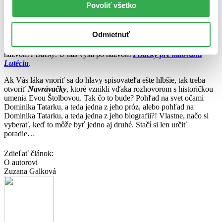
V čase normalizácie bol
Tatarka
oficiálne vylúčený z literárneho
Povoliť všetko
života. Nezostávalo nič iné, ako písať si sám pre seba. A tak vznikol
akýsi denník, v ktorom veru nebolo po cenzúre ani chýru ani slychu.
Písal, čo robil, cítil a čo si myslel, úplne otvorene. Konieckoncov, na
Odmietnuť
to denníky predsa sú…Zásluhou Jána Mlynárika tieto
„dokumentárne záznamy“ vyšli v Čechách ako voľná trilógia pod
názvom
Písačky
. U nás vyšli po názvom
Písačky pre milovanú
Lutéciu
.
Ak Vás láka vnoriť sa do hlavy spisovateľa ešte hlbšie, tak treba
otvoriť
Navrávačky
, ktoré vznikli vďaka rozhovorom s historičkou
umenia Evou Štolbovou. Tak čo to bude? Pohľad na svet očami
Dominika Tatarku, a teda jedna z jeho próz, alebo pohľad na
Dominika Tatarku, a teda jedna z jeho biografii?! Vlastne, načo si
vyberať, keď to môže byť jedno aj druhé. Stačí si len určiť
poradie…
Zdieľať článok:
O autorovi
Zuzana Galková