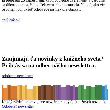
ju prepustili zo zamestnania kvôli poviedke uverejnenej v časopise
sa dilemou práca, či koníček veru trápiť nemusela. Vtipné, ako vie
osud sám ponúknuť odpovede na niektoré otázky…
celý článok
Zaujímajú ťa novinky z knižného sveta?
Prihlás sa na odber nášho newslettra.
odoberať newsletter
Každý týždeň pripravujeme newsletter plný (ne)knižných noviniek.
Odoberať newsletter