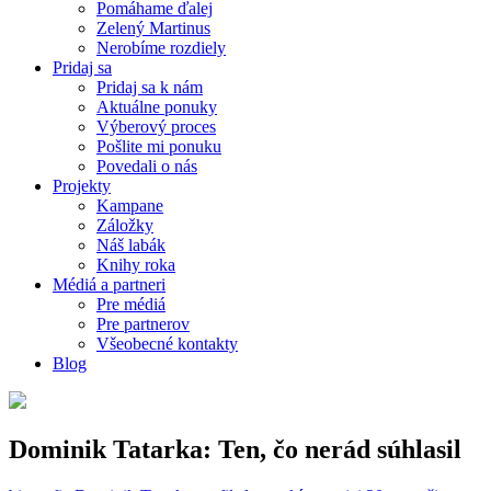
Pomáhame ďalej
Zelený Martinus
Nerobíme rozdiely
Pridaj sa
Pridaj sa k nám
Aktuálne ponuky
Výberový proces
Pošlite mi ponuku
Povedali o nás
Projekty
Kampane
Záložky
Náš labák
Knihy roka
Médiá a partneri
Pre médiá
Pre partnerov
Všeobecné kontakty
Blog
Dominik Tatarka: Ten, čo nerád súhlasil