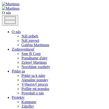
O nás
O nás
Náš príbeh
Náš zmysel
Galéria Martinusu
Zodpovednosť
Sme B Corp
Pomáhame ďalej
Zelený Martinus
Nerobíme rozdiely
Pridaj sa
Pridaj sa k nám
Aktuálne ponuky
Výberový proces
Pošlite mi ponuku
Povedali o nás
Projekty
Kampane
Záložky