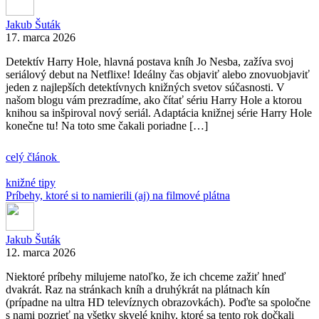
Jakub Šuták
17. marca 2026
Detektív Harry Hole, hlavná postava kníh Jo Nesba, zažíva svoj
seriálový debut na Netflixe! Ideálny čas objaviť alebo znovuobjaviť
jeden z najlepších detektívnych knižných svetov súčasnosti. V
našom blogu vám prezradíme, ako čítať sériu Harry Hole a ktorou
knihou sa inšpiroval nový seriál. Adaptácia knižnej série Harry Hole
konečne tu! Na toto sme čakali poriadne […]
celý článok
knižné tipy
Príbehy, ktoré si to namierili (aj) na filmové plátna
Jakub Šuták
12. marca 2026
Niektoré príbehy milujeme natoľko, že ich chceme zažiť hneď
dvakrát. Raz na stránkach kníh a druhýkrát na plátnach kín
(prípadne na ultra HD televíznych obrazovkách). Poďte sa spoločne
s nami pozrieť na všetky skvelé knihy, ktoré sa tento rok dočkali