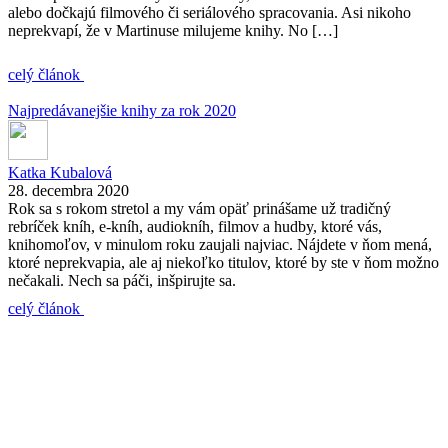
alebo dočkajú filmového či seriálového spracovania. Asi nikoho
neprekvapí, že v Martinuse milujeme knihy. No […]
celý článok
Najpredávanejšie knihy za rok 2020
Katka Kubalová
28. decembra 2020
Rok sa s rokom stretol a my vám opäť prinášame už tradičný
rebríček kníh, e-kníh, audiokníh, filmov a hudby, ktoré vás,
knihomoľov, v minulom roku zaujali najviac. Nájdete v ňom mená,
ktoré neprekvapia, ale aj niekoľko titulov, ktoré by ste v ňom možno
nečakali. Nech sa páči, inšpirujte sa.
celý článok