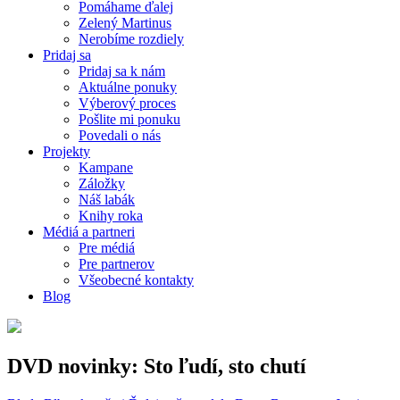
Pomáhame ďalej
Zelený Martinus
Nerobíme rozdiely
Pridaj sa
Pridaj sa k nám
Aktuálne ponuky
Výberový proces
Pošlite mi ponuku
Povedali o nás
Projekty
Kampane
Záložky
Náš labák
Knihy roka
Médiá a partneri
Pre médiá
Pre partnerov
Všeobecné kontakty
Blog
DVD novinky: Sto ľudí, sto chutí