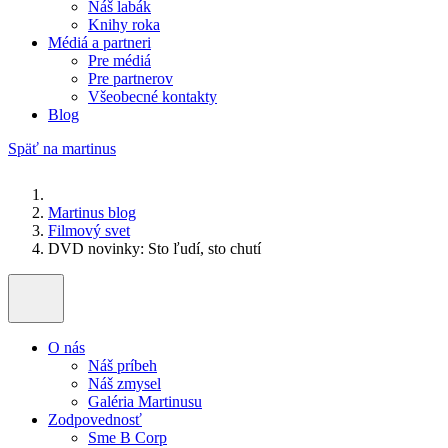
Náš labák
Knihy roka
Médiá a partneri
Pre médiá
Pre partnerov
Všeobecné kontakty
Blog
Späť na martinus
Martinus blog
Filmový svet
DVD novinky: Sto ľudí, sto chutí
O nás
Náš príbeh
Náš zmysel
Galéria Martinusu
Zodpovednosť
Sme B Corp