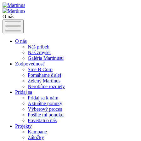
O nás
O nás
Náš príbeh
Náš zmysel
Galéria Martinusu
Zodpovednosť
Sme B Corp
Pomáhame ďalej
Zelený Martinus
Nerobíme rozdiely
Pridaj sa
Pridaj sa k nám
Aktuálne ponuky
Výberový proces
Pošlite mi ponuku
Povedali o nás
Projekty
Kampane
Záložky