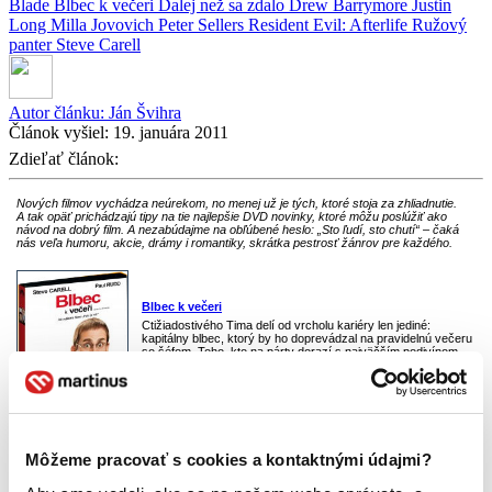
Blade
Blbec k večeri
Ďalej než sa zdalo
Drew Barrymore
Justin
Long
Milla Jovovich
Peter Sellers
Resident Evil: Afterlife
Ružový
panter
Steve Carell
Autor článku:
Ján Švihra
Článok vyšiel:
19. januára 2011
Zdieľať článok:
Nových filmov vychádza neúrekom, no menej už je tých, ktoré stoja za zhliadnutie.
A tak opäť prichádzajú tipy na tie najlepšie DVD novinky, ktoré môžu poslúžiť ako
návod na dobrý film. A nezabúdajme na obľúbené heslo: „Sto ľudí, sto chutí“ – čaká
nás veľa humoru, akcie, drámy i romantiky, skrátka pestrosť žánrov pre každého.
Blbec k večeri
Ctižiadostivého Tima delí od vrcholu kariéry len jediné:
kapitálny blbec, ktorý by ho doprevádzal na pravidelnú večeru
so šéfom. Toho, kto na párty dorazí s najväčším podivínom,
totiž čaká povýšenie. Nakoniec sa ale na Tima usmeje šťastie:
excentrický Barry (
Steve Carell
) vytvára variácie na známe
umelecké diela, pričom pôvodné postavy nahrádza
vypchanými hlodavcami! Keď táto dvojica zasadne ku stolu,
bláznivé situácie nebudú mať konca.
(
viac info
)
Môžeme pracovať s cookies a kontaktnými údajmi?
Ružový panter