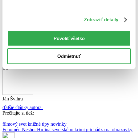
Blade
Upíri majú party, ale zdá sa, že niekto im to tak trošku prekazí.
Sila nesmrteľnosti, duša človeka, srdce hrdinu – tak to je
Zobraziť detaily
Blade. Napoly človek, napoly upír, ktorý kazí upírske večierky
a chráni ľudstvo možno aj pred Edwardom Cullenom :-).
Klasický film, ktorý sa v záplave novodobého upírskeho ošiaľu
oplatí vidieť.
(
viac info
)
Povoliť všetko
Zdieľať článok:
O autorovi
Odmietnuť
Ján Švihra
Ján Švihra
ďalšie články autora
Prečítajte si tiež:
filmový svet
knižné tipy
novinky
Fenomén Nesbo: Hrdina severského krimi prichádza na obrazovky