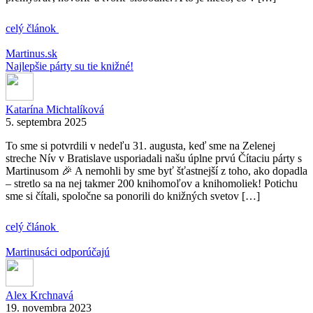
celý článok
Martinus.sk
Najlepšie párty su tie knižné!
Katarína Michtalíková
5. septembra 2025
To sme si potvrdili v nedeľu 31. augusta, keď sme na Zelenej
streche Nív v Bratislave usporiadali našu úplne prvú Čítaciu párty s
Martinusom 🎉 A nemohli by sme byť šťastnejší z toho, ako dopadla
– stretlo sa na nej takmer 200 knihomoľov a knihomoliek! Potichu
sme si čítali, spoločne sa ponorili do knižných svetov […]
celý článok
Martinusáci odporúčajú
Alex Krchnavá
19. novembra 2023