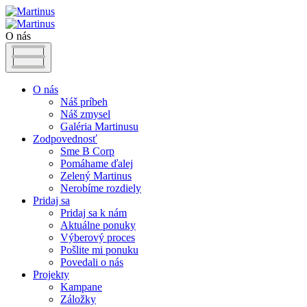
O nás
O nás
Náš príbeh
Náš zmysel
Galéria Martinusu
Zodpovednosť
Sme B Corp
Pomáhame ďalej
Zelený Martinus
Nerobíme rozdiely
Pridaj sa
Pridaj sa k nám
Aktuálne ponuky
Výberový proces
Pošlite mi ponuku
Povedali o nás
Projekty
Kampane
Záložky