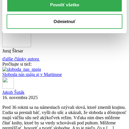
Povoliť všetko
Zdieľať článok:
O autorovi
Juraj Šlesar
Odmietnuť
Juraj Šlesar
ďalšie články autora
Prečítajte si tiež:
Sloboda nás spája aj v Martinuse
Jakub Šuták
16. novembra 2025
Pred 36 rokmi sa na námestiach ozývali slová, ktoré zmenili krajinu.
Ľudia sa prestali báť, vyšli do ulíc a ukázali, že sloboda a dôstojnosť
majú väčšiu silu než akýkoľvek režim. Vďaka nim dnes môžeme
čítať knihy, ktoré by sa vtedy schovávali pod pultom. Môžeme
premýšľať, hovoriť a tvoriť slobodne. A to je niečo, čo v […]