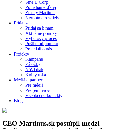
Sme B Corp
Pomáhame ďalej
Zelený Martinus
Nerobíme rozdiely
Pridaj sa
Pridaj sa k nám
Aktuálne ponuky
Výberový proces
Pošlite mi ponuku
Povedali o nás
Projekty
Kampane
Záložky
Náš labák
Knihy roka
Médiá a partneri
Pre médiá
Pre partnerov
Všeobecné kontakty
Blog
CEO Martinus.sk postúpil medzi