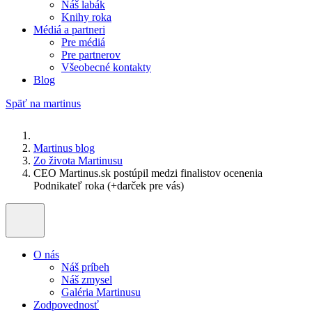
Náš labák
Knihy roka
Médiá a partneri
Pre médiá
Pre partnerov
Všeobecné kontakty
Blog
Späť na martinus
Martinus blog
Zo života Martinusu
CEO Martinus.sk postúpil medzi finalistov ocenenia
Podnikateľ roka (+darček pre vás)
O nás
Náš príbeh
Náš zmysel
Galéria Martinusu
Zodpovednosť