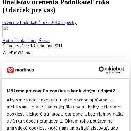
finalistov ocenenia Podnikateľ roka
(+darček pre vás)
ocenenie
Podnikateľ roka 2010
úspechy
Autor článku:
Juraj Šlesar
Článok vyšiel:
18. februára 2011
Zdieľať článok:
Milí Martinusáci,
kedykoľvek nám napíšete krátky e-mail, že ste boli s našimi
službami spokojní, vyčarí nám to úsmev na tvári a chuť pracovať
ešte lepšie. Obyčajné „ďakujem“ z vašich úst alebo klávesníc je pre
Môžeme pracovať s cookies a kontaktnými údajmi?
nás tým najsilnejším dopingom.
Aby sme vedeli, ako sa na našom webe správate, a
Raz za čas sa stane, že si nás všimne aj niekto „zvonku“. Jeden z
tých príbehov vyvrcholil včera
veľkým úspechom pre celý
mohli vám zobraziť tie najlepšie tipy na knihy, zbierame
Martinus.sk
, o ktorý sa s vami chceme podeliť. Náš spolumajiteľ a
cookies. Niektoré sú naozaj potrebné a bez nich by naša
CEO Michal Meško postúpil medzi piatich finalistov nominovaných
stránka vôbec nefungovala. Okrem toho používame
na ocenenie
Ernst & Young Podnikateľ roka 2010 v Slovenskej
republike
. Prestížny titul na slávnostnom galavečeri v Bratislave
analytické cookies, ktoré nám umožňujú zisťovať, ako