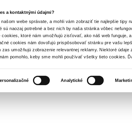
es a kontaktnými údajmi?
našom webe správate, a mohli vám zobraziť tie najlepšie tipy n
é sú naozaj potrebné a bez nich by naša stránka vôbec nefung
 cookies, ktoré nám umožňujú zisťovať, ako náš web funguje, a 
ačné cookies nám dovoľujú prispôsobovať stránku pre vašu lepši
zas umožňujú zobrazenie relevantnej reklamy. Niektoré údaje z
y nám pomohlo, keby sme mohli používať všetky tieto cookies. 
ersonalizačné
Analytické
Marketi