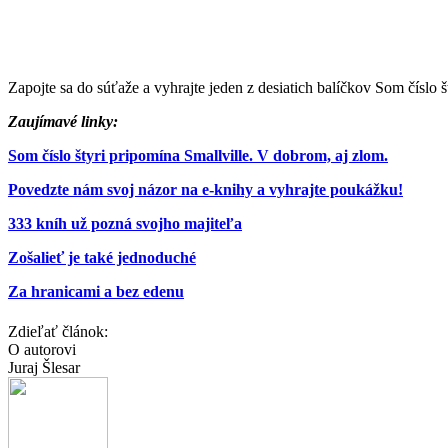
Zapojte sa do súťaže a vyhrajte jeden z desiatich balíčkov Som číslo š
Zaujímavé linky:
Som číslo štyri pripomína Smallville. V dobrom, aj zlom.
Povedzte nám svoj názor na e-knihy a vyhrajte poukážku!
333 kníh už pozná svojho majiteľa
Zošalieť je také jednoduché
Za hranicami a bez edenu
Zdieľať článok:
O autorovi
Juraj Šlesar