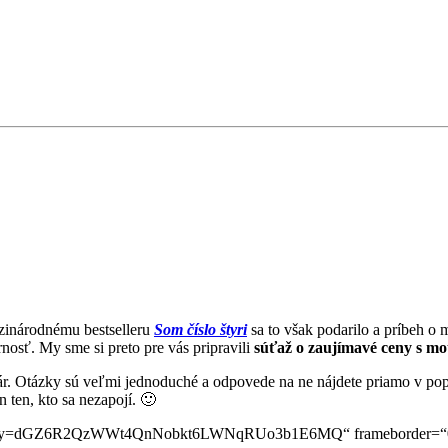
dzinárodnému bestselleru
Som číslo štyri
sa to však podarilo a príbeh 
rnosť. My sme si preto pre vás pripravili
súťaž o zaujímavé ceny s mo
r. Otázky sú veľmi jednoduché a odpovede na ne nájdete priamo v po
 ten, kto sa nezapojí. 🙂
formkey=dGZ6R2QzWWt4QnNobkt6LWNqRUo3b1E6MQ“ frameborder=“0″ 