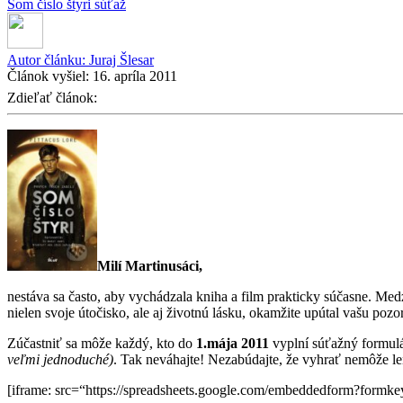
Som číslo štyri
súťaž
Autor článku:
Juraj Šlesar
Článok vyšiel:
16. apríla 2011
Zdieľať článok:
Milí Martinusáci,
nestáva sa často, aby vychádzala kniha a film prakticky súčasne. Me
nielen svoje útočisko, ale aj životnú lásku, okamžite upútal vašu pozo
Zúčastniť sa môže každý, kto do
1.mája 2011
vyplní súťažný formulá
veľmi jednoduché)
. Tak neváhajte! Nezabúdajte, že vyhrať nemôže len
[iframe: src=“https://spreadsheets.google.com/embeddedform?