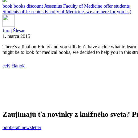
book
books
discount
Jessenius Faculty of Medicine
offer
students
Students of Jessenius Faculty of Medicine, we are here for you! :-)
Juraj Šlesar
1. marca 2015
There’s a final on Friday and you still don’t have a clue what to lear
might be to look for medical books, we decided to help you in this st
celý článok
Zaujímajú ťa novinky z knižného sveta? Pr
odoberať newsletter