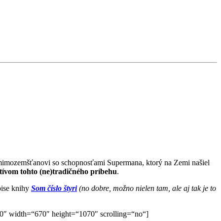
o mimozemšťanovi so schopnosťami Supermana, ktorý na Zemi našiel
tívom tohto (ne)tradičného príbehu
.
pise knihy
Som číslo štyri
(no dobre, možno nielen tam, ale aj tak je to
width=“670″ height=“1070″ scrolling=“no“]