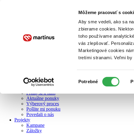
Môžeme pracovať s cooki
O nás
Aby sme vedeli, ako sa na 
zbierame cookies. Niektor
toho používame analytické
O nás
vás zlepšovať. Personaliz
Náš príbeh
Náš zmysel
Marketingové cookies nám 
Galéria Martinusu
tretími stranami. Veľmi b
Zodpovednosť
Sme B Corp
Pomáhame ďalej
Zelený Martinus
Výber
Potrebné
P
Nerobíme rozdiely
súhlasu
Pridaj sa
Pridaj sa k nám
Aktuálne ponuky
Výberový proces
Pošlite mi ponuku
Povedali o nás
Projekty
Kampane
Záložky