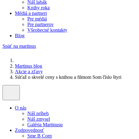
Náš labák
Knihy roka
Médiá a partneri
Pre médiá
Pre partnerov
Všeobecné kontakty
Blog
Späť na martinus
Martinus blog
Akcie a zľavy
Súťaž o skvelé ceny s knihou a filmom Som číslo štyri
O nás
Náš príbeh
Náš zmysel
Galéria Martinusu
Zodpovednosť
Sme B Corp