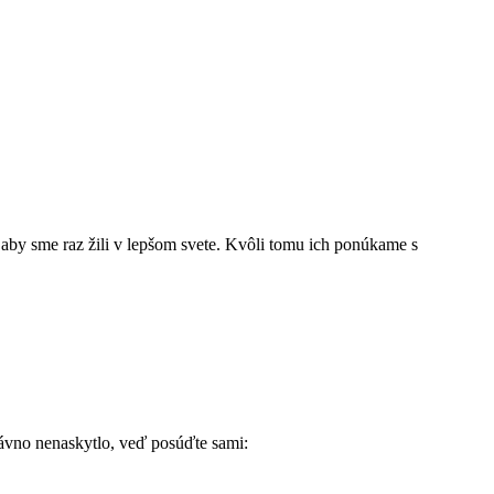
 aby sme raz žili v lepšom svete. Kvôli tomu ich ponúkame s
dávno nenaskytlo, veď posúďte sami: