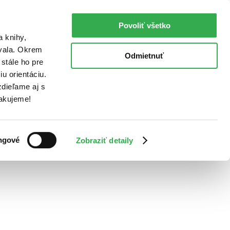
Povoliť všetko
a knihy,
ovala. Okrem
Odmietnuť
stále ho pre
u orientáciu.
dieľame aj s
Ďakujeme!
ngové
Zobraziť detaily