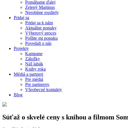
Pomáhame ďalej
Zelený Martinus
Nerobíme rozdiely
Pridaj sa
Pridaj sa k nám
Aktuálne ponuky
Výberový proces
Pošlite mi ponuku
Povedali o nás
Projekty
Kampane
Záložky
Náš labák
Knihy roka
Médiá a partneri
Pre médiá
Pre partnerov
Všeobecné kontakty
Blog
Súťaž o skvelé ceny s knihou a filmom Som 