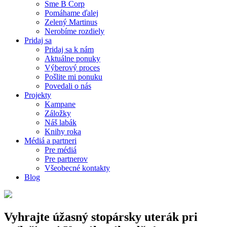
Sme B Corp
Pomáhame ďalej
Zelený Martinus
Nerobíme rozdiely
Pridaj sa
Pridaj sa k nám
Aktuálne ponuky
Výberový proces
Pošlite mi ponuku
Povedali o nás
Projekty
Kampane
Záložky
Náš labák
Knihy roka
Médiá a partneri
Pre médiá
Pre partnerov
Všeobecné kontakty
Blog
Vyhrajte úžasný stopársky uterák pri