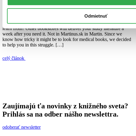
Juraj Šlesar
1. marca 2015
Odmietnuť
There’s a final on Friday and you still don’t have a clue what to
learn from? Other bookstores will deliver your study literature a
week after you need it. Not in Martinus.sk in Martin. Since we
know how tricky it might be to look for medical books, we decided
to help you in this struggle. […]
celý článok
Zaujímajú ťa novinky z knižného sveta?
Prihlás sa na odber nášho newslettra.
odoberať newsletter