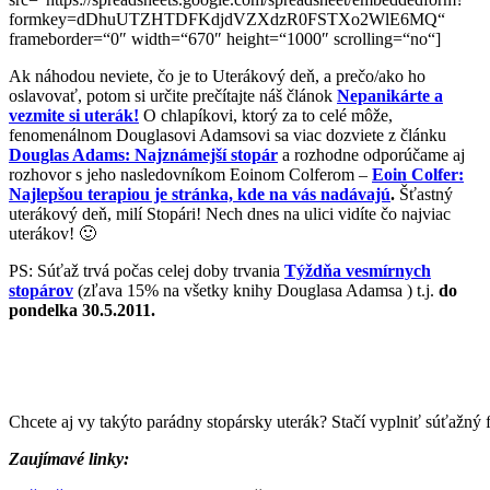
formkey=dDhuUTZHTDFKdjdVZXdzR0FSTXo2WlE6MQ“
frameborder=“0″ width=“670″ height=“1000″ scrolling=“no“]
Ak náhodou neviete, čo je to Uterákový deň, a prečo/ako ho
oslavovať, potom si určite prečítajte náš článok
Nepanikárte a
vezmite si uterák!
O chlapíkovi, ktorý za to celé môže,
fenomenálnom Douglasovi Adamsovi sa viac dozviete z článku
Douglas Adams: Najznámejší stopár
a rozhodne odporúčame aj
rozhovor s jeho nasledovníkom Eoinom Colferom –
Eoin Colfer:
Najlepšou terapiou je stránka, kde na vás nadávajú
.
Šťastný
uterákový deň, milí Stopári! Nech dnes na ulici vidíte čo najviac
uterákov! 🙂
PS: Súťaž trvá počas celej doby trvania
Týždňa vesmírnych
stopárov
(zľava 15% na všetky knihy Douglasa Adamsa ) t.j.
do
pondelka 30.5.2011.
Chcete aj vy takýto parádny stopársky uterák? Stačí vyplniť súťažný 
Zaujímavé linky: