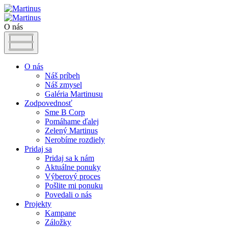
O nás
O nás
Náš príbeh
Náš zmysel
Galéria Martinusu
Zodpovednosť
Sme B Corp
Pomáhame ďalej
Zelený Martinus
Nerobíme rozdiely
Pridaj sa
Pridaj sa k nám
Aktuálne ponuky
Výberový proces
Pošlite mi ponuku
Povedali o nás
Projekty
Kampane
Záložky