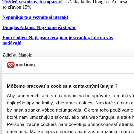
Týždeň vesmírnych stopárov!
– všetky knihy Douglasa Adamsa
so zľavou 15%
Nepanikárte a vezmite si uterák!
Douglas Adams: Najznámejší stopár
Eoin Colfer: Najlepšou terapiou je stránka, kde na vás
nadávajú
Zdieľať článok:
O autorovi
Juraj Šlesar
Môžeme pracovať s cookies a kontaktnými údajmi?
Aby sme vedeli, ako sa na našom webe správate, a mohli vá
Juraj Šlesar
najlepšie tipy na knihy, zbierame cookies. Niektoré sú naoza
by naša stránka vôbec nefungovala. Okrem toho používame 
ďalšie články autora
Prečítajte si tiež:
ktoré nám umožňujú zisťovať, ako náš web funguje, a stále 
Personalizačné cookies nám dovoľujú prispôsobovať stránku
Čítanie s porozumením – Kasta
orientáciu. Marketingové cookies nám zas umožňujú zobraze