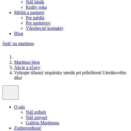
Náš labák
Knihy roka
Médiá a partneri
Pre médiá
Pre partnerov
Všeobecné kontakty
Blog
Späť na martinus
Martinus blog
Akcie a zľavy
Vyhrajte úžasný stopársky uterák pri príležitosti Uterákového
dňa!
O nás
Náš príbeh
Náš zmysel
Galéria Martinusu
Zodpovednosť