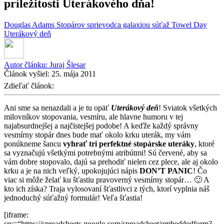
príležitosti Uterákového dňa!
Douglas Adams
Stopárov sprievodca galaxiou
súťaž
Towel Day
Uterákový deň
Autor článku:
Juraj Šlesar
Článok vyšiel:
25. mája 2011
Zdieľať článok:
Ani sme sa nenazdali a je tu opäť
Uterákový deň
! Sviatok všetkých
milovníkov stopovania, vesmíru, ale hlavne humoru v tej
najabsurdnejšej a najčistejšej podobe! A keďže každý správny
vesmírny stopár dnes bude mať okolo krku uterák, my vám
ponúkneme šancu
vyhrať tri perfektné stopárske uteráky
, ktoré
sa vyznačujú všetkými potrebnými atribútmi! Sú červené, aby sa
vám dobre stopovalo, dajú sa prehodiť nielen cez plece, ale aj okolo
krku a je na nich veľký, upokojujúci nápis
DON’T PANIC
! Čo
viac si môže želať ku šťastiu pravoverný vesmírny stopár… 🙂 A
kto ich získa? Traja vylosovaní šťastlivci z tých, ktorí vyplnia náš
jednoduchý súťažný formulár! Veľa šťastia!
[iframe:
src=“https://spreadsheets.google.com/spreadsheet/embeddedform?