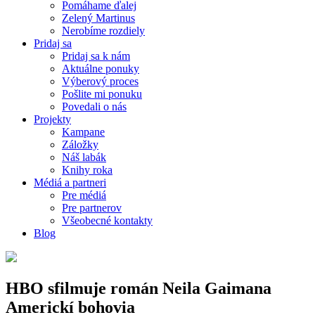
Pomáhame ďalej
Zelený Martinus
Nerobíme rozdiely
Pridaj sa
Pridaj sa k nám
Aktuálne ponuky
Výberový proces
Pošlite mi ponuku
Povedali o nás
Projekty
Kampane
Záložky
Náš labák
Knihy roka
Médiá a partneri
Pre médiá
Pre partnerov
Všeobecné kontakty
Blog
HBO sfilmuje román Neila Gaimana
Americkí bohovia