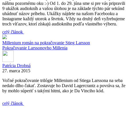
nášmu pozornému oku :-) Od 1. do 29. júna sme si pre vás pripravili
9 ukážok audiokníh a vašou úlohou je na základe týchto pár sekúnd
uhádnuť názov príbehu. Ukážky nájdete na našom Facebooku a
Instagrame každý utorok a štvrtok. Vždy na druhý deň vyžrebujeme
troch víťazov, ktorí získajú audioknihu podľa vlastného výberu.
celý článok
Millenium
román na pokračovanie
Stieg Larsson
Pokračovanie Larssonovho Millenia
Patrícia Drobná
27. marca 2015
Voľné pokračovanie trilógie Millenium od Stiega Larssona na seba
nedalo dlho čakať. Zostavuje ho David Lagercrantz a povráva sa, že
by mohlo súperiť s takými hitmi, ako je Da Vinciho kód.
celý článok