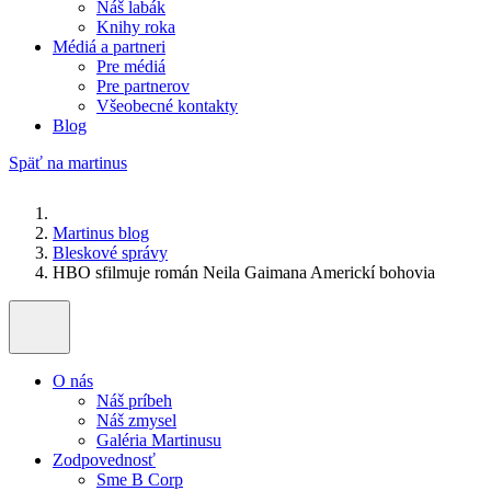
Náš labák
Knihy roka
Médiá a partneri
Pre médiá
Pre partnerov
Všeobecné kontakty
Blog
Späť na martinus
Martinus blog
Bleskové správy
HBO sfilmuje román Neila Gaimana Americkí bohovia
O nás
Náš príbeh
Náš zmysel
Galéria Martinusu
Zodpovednosť
Sme B Corp