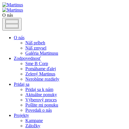
O nás
O nás
Náš príbeh
Náš zmysel
Galéria Martinusu
Zodpovednosť
Sme B Corp
Pomáhame ďalej
Zelený Martinus
Nerobíme rozdiely
Pridaj sa
Pridaj sa k nám
Aktuálne ponuky
Výberový proces
Pošlite mi ponuku
Povedali o nás
Projekty
Kampane
Záložky