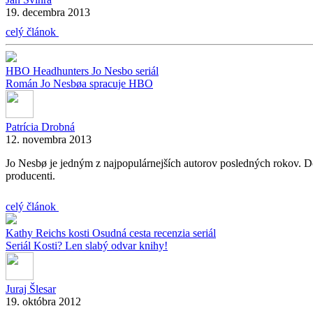
19. decembra 2013
celý článok
HBO
Headhunters
Jo Nesbo
seriál
Román Jo Nesbøa spracuje HBO
Patrícia Drobná
12. novembra 2013
Jo Nesbø je jedným z najpopulárnejších autorov posledných rokov. Dôk
producenti.
celý článok
Kathy Reichs
kosti
Osudná cesta
recenzia
seriál
Seriál Kosti? Len slabý odvar knihy!
Juraj Šlesar
19. októbra 2012