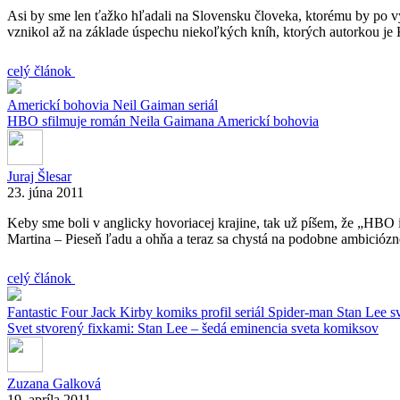
Asi by sme len ťažko hľadali na Slovensku človeka, ktorému by po vys
vznikol až na základe úspechu niekoľkých kníh, ktorých autorkou je 
celý článok
Americkí bohovia
Neil Gaiman
seriál
HBO sfilmuje román Neila Gaimana Americkí bohovia
Juraj Šlesar
23. júna 2011
Keby sme boli v anglicky hovoriacej krajine, tak už píšem, že „HBO 
Martina – Pieseň ľadu a ohňa a teraz sa chystá na podobne ambicióz
celý článok
Fantastic Four
Jack Kirby
komiks
profil
seriál
Spider-man
Stan Lee
s
Svet stvorený fixkami: Stan Lee – šedá eminencia sveta komiksov
Zuzana Galková
19. apríla 2011