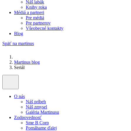
Náš labák
Knihy roka
Médiá a partneri
Pre médiá
Pre partnerov
Všeobecné kontakty
Blog
Späť na martinus
Martinus blog
Seriál
O nás
Náš príbeh
Náš zmysel
Galéria Martinusu
Zodpovednosť
Sme B Corp
Pomáhame ďalej