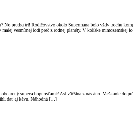
? No predsa tri! Rodičovstvo okolo Supermana bolo vždy trochu kompl
 v malej vesmírnej lodi preč z rodnej planéty. V kolíske mimozemskej lo
i obdarený superschopnosťami? Asi väčšina z nás áno. Meškanie do prác
stihli dať aj kávu. Náhodná […]