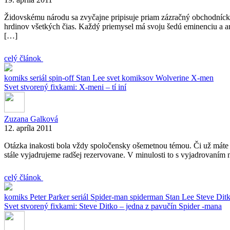
Židovskému národu sa zvyčajne pripisuje priam zázračný obchodnícky 
hrdinov všetkých čias. Každý priemysel má svoju šedú eminenciu a a
[…]
celý článok
komiks
seriál
spin-off
Stan Lee
svet komiksov
Wolverine
X-men
Svet stvorený fixkami: X-meni – tí iní
Zuzana Galková
12. apríla 2011
Otázka inakosti bola vždy spoločensky ošemetnou témou. Či už máte na
stále vyjadrujeme radšej rezervovane. V minulosti to s vyjadrovaním n
celý článok
komiks
Peter Parker
seriál
Spider-man
spiderman
Stan Lee
Steve Dit
Svet stvorený fixkami: Steve Ditko – jedna z pavučín Spider -mana