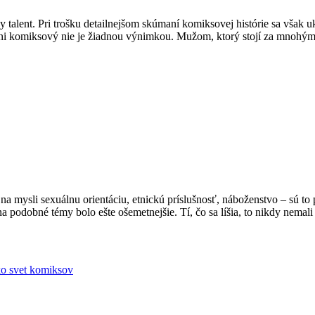
talent. Pri trošku detailnejšom skúmaní komiksovej histórie sa však u
ni komiksový nie je žiadnou výnimkou. Mužom, ktorý stojí za mnohými
 mysli sexuálnu orientáciu, etnickú príslušnosť, náboženstvo – sú to p
a podobné témy bolo ešte ošemetnejšie. Tí, čo sa líšia, to nikdy nemal
ko
svet komiksov