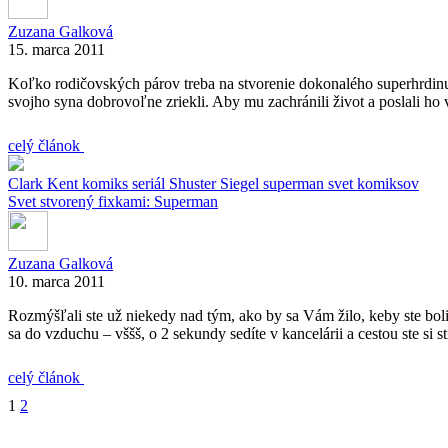
Zuzana Galková
15. marca 2011
Koľko rodičovských párov treba na stvorenie dokonalého superhrdinu
svojho syna dobrovoľne zriekli. Aby mu zachránili život a poslali ho
celý článok
Clark Kent
komiks
seriál
Shuster
Siegel
superman
svet komiksov
Svet stvorený fixkami: Superman
Zuzana Galková
10. marca 2011
Rozmýšľali ste už niekedy nad tým, ako by sa Vám žilo, keby ste bol
sa do vzduchu – vššš, o 2 sekundy sedíte v kancelárii a cestou ste si 
celý článok
1
2