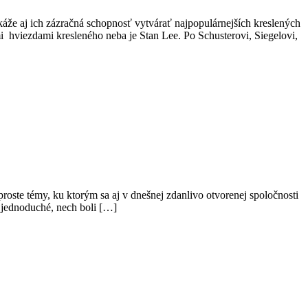
káže aj ich zázračná schopnosť vytvárať najpopulárnejších kreslených
 hviezdami kresleného neba je Stan Lee. Po Schusterovi, Siegelovi,
roste témy, ku ktorým sa aj v dnešnej zdanlivo otvorenej spoločnosti
i jednoduché, nech boli […]