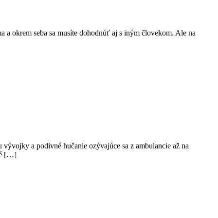
oma a okrem seba sa musíte dohodnúť aj s iným človekom. Ale na
u vývojky a podivné hučanie ozývajúce sa z ambulancie až na
né […]