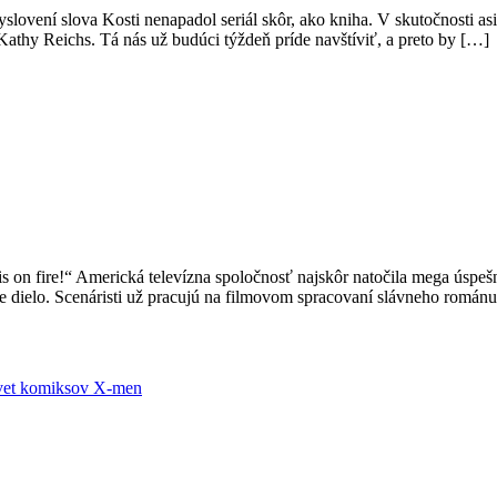
lovení slova Kosti nenapadol seriál skôr, ako kniha. V skutočnosti asi 
Kathy Reichs. Tá nás už budúci týždeň príde navštíviť, a preto by […]
is on fire!“ Americká televízna spoločnosť najskôr natočila mega úspe
ne dielo. Scenáristi už pracujú na filmovom spracovaní slávneho román
vet komiksov
X-men