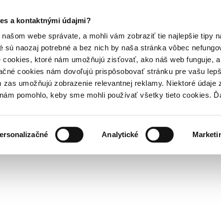
es a kontaktnými údajmi?
našom webe správate, a mohli vám zobraziť tie najlepšie tipy n
é sú naozaj potrebné a bez nich by naša stránka vôbec nefung
 cookies, ktoré nám umožňujú zisťovať, ako náš web funguje, a 
ačné cookies nám dovoľujú prispôsobovať stránku pre vašu lepši
zas umožňujú zobrazenie relevantnej reklamy. Niektoré údaje z
y nám pomohlo, keby sme mohli používať všetky tieto cookies. 
ersonalizačné
Analytické
Marketi