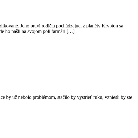
ikované. Jeho praví rodičia pochádzajúci z planéty Krypton sa
de ho našli na svojom poli farmári […]
e by už nebolo problémom, stačilo by vystrieť ruku, vzniesli by ste