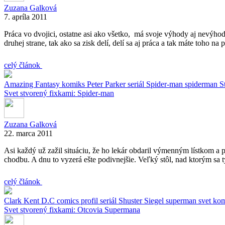
Zuzana Galková
7. apríla 2011
Práca vo dvojici, ostatne asi ako všetko, má svoje výhody aj nevýh
druhej strane, tak ako sa zisk delí, delí sa aj práca a tak máte toho na
celý článok
Amazing Fantasy
komiks
Peter Parker
seriál
Spider-man
spiderman
S
Svet stvorený fixkami: Spider-man
Zuzana Galková
22. marca 2011
Asi každý už zažil situáciu, že ho lekár obdaril výmenným lístkom 
chodbu. A dnu to vyzerá ešte podivnejšie. Veľký stôl, nad ktorým sa 
celý článok
Clark Kent
D.C comics
profil
seriál
Shuster
Siegel
superman
svet ko
Svet stvorený fixkami: Otcovia Supermana