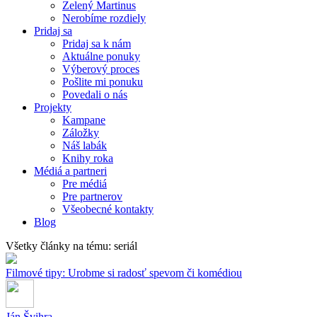
Zelený Martinus
Nerobíme rozdiely
Pridaj sa
Pridaj sa k nám
Aktuálne ponuky
Výberový proces
Pošlite mi ponuku
Povedali o nás
Projekty
Kampane
Záložky
Náš labák
Knihy roka
Médiá a partneri
Pre médiá
Pre partnerov
Všeobecné kontakty
Blog
Všetky články na tému: seriál
Filmové tipy: Urobme si radosť spevom či komédiou
Ján Švihra