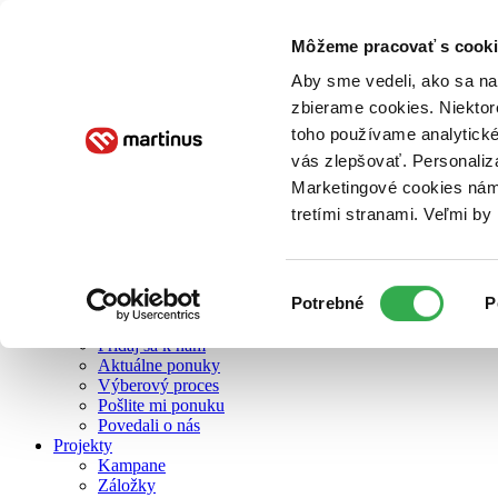
Môžeme pracovať s cooki
O nás
Aby sme vedeli, ako sa na 
zbierame cookies. Niektor
toho používame analytické
O nás
vás zlepšovať. Personaliz
Náš príbeh
Náš zmysel
Marketingové cookies nám 
Galéria Martinusu
tretími stranami. Veľmi b
Zodpovednosť
Sme B Corp
Pomáhame ďalej
Zelený Martinus
Výber
Potrebné
P
Nerobíme rozdiely
súhlasu
Pridaj sa
Pridaj sa k nám
Aktuálne ponuky
Výberový proces
Pošlite mi ponuku
Povedali o nás
Projekty
Kampane
Záložky