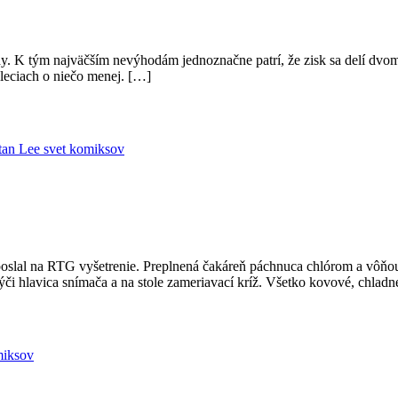
ody. K tým najväčším nevýhodám jednoznačne patrí, že zisk sa delí dv
 pleciach o niečo menej. […]
tan Lee
svet komiksov
a poslal na RTG vyšetrenie. Preplnená čakáreň páchnuca chlórom a vôňo
týči hlavica snímača a na stole zameriavací kríž. Všetko kovové, chlad
miksov