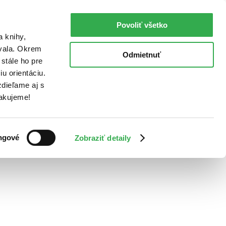
Povoliť všetko
a knihy,
ovala. Okrem
Odmietnuť
stále ho pre
u orientáciu.
dieľame aj s
Ďakujeme!
ngové
Zobraziť detaily