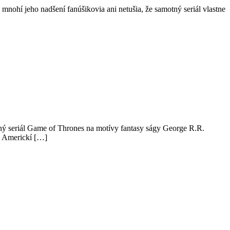
mnohí jeho nadšení fanúšikovia ani netušia, že samotný seriál vlastne
šný seriál Game of Thrones na motívy fantasy ságy George R.R.
u Americkí […]