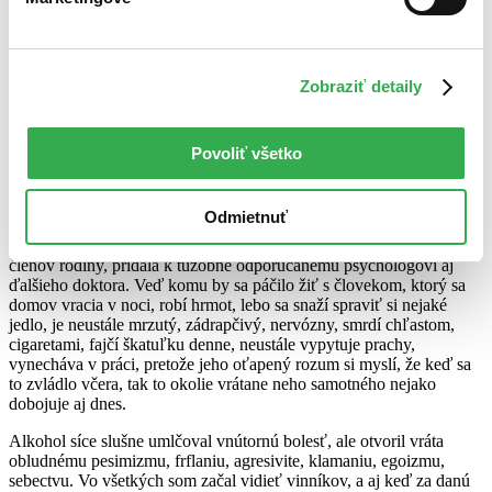
vonkoncom som nechcel, aby ma ľutovali. Mojej mužskosti sa
priečilo čítať zo všetkých očí smútok či škodoradosť: Aha, neplodný
chudák. Mama síce vyzvedala, prečo som sa vtedy na pár dní odpil
od rodiny, lebo to nebolo mojím zvykom. Nič som jej na to
Zobraziť detaily
nepovedal. Domýšľala si, že je to pre tú zamlčanú pravdu o mojom
skutočnom otcovi, a ja som ju v tom omyle lacno nechal.
Moje pijanstvo sa behom polroka vypracovalo do celkom slušných
Povoliť všetko
rozmerov. Nebolo týždňa, keď by som sa aspoň raz-dvakrát
ukážkovo nerozbil. Samozrejme, z tých opíc som sa hrabal
opätovným popíjaním. Zo začiatku si Radka myslela, že je to
Odmietnuť
normálna reakcia zroneného samca, a nepapuľovala. Lenže po čase,
keď moje alkoholické nálety začali vplývať aj na život ostatných
členov rodiny, pridala k túžobne odporúčanému psychológovi aj
ďalšieho doktora. Veď komu by sa páčilo žiť s človekom, ktorý sa
domov vracia v noci, robí hrmot, lebo sa snaží spraviť si nejaké
jedlo, je neustále mrzutý, zádrapčivý, nervózny, smrdí chľastom,
cigaretami, fajčí škatuľku denne, neustále vypytuje prachy,
vynecháva v práci, pretože jeho oťapený rozum si myslí, že keď sa
to zvládlo včera, tak to okolie vrátane neho samotného nejako
dobojuje aj dnes.
Alkohol síce slušne umlčoval vnútornú bolesť, ale otvoril vráta
obludnému pesimizmu, frflaniu, agresivite, klamaniu, egoizmu,
sebectvu. Vo všetkých som začal vidieť vinníkov, a aj keď za danú