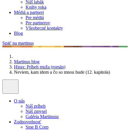
Náš labák
Knihy roka
Médiá a partneri
Pre médiá
Pre partnerov
Všeobecné kontakty
Blog
Späť na martinus
Martinus blog
Hirax: Príbeh muža (román)
Neviem, kam idem a čo so mnou bude (12. kapitola)
O nás
Náš príbeh
Náš zmysel
Galéria Martinusu
Zodpovednosť
Sme B Corp