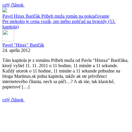
celý článok
Pavel Hirax Baričák
Príbeh muža
román na pokračovanie
Pre niekoho je cesta vozík, pre iného pohľad na hviezdy (53.
kapitola)
Pavel "Hirax" Baričák
24. apríla 2012
Táto kapitola je z románu Príbeh muža od Pavla “Hiraxa” Baričáka,
ktorý vyšiel 11. 11. 2011 o 11 hodine, 11 minúte a 11 sekunde.
Každý utorok o 11 hodine, 11 minúte a 11 sekunde pribudne na
blogu Martinus.sk jedna kapitola, takže ak ste prívrženci
internetového čítania, nech sa páči…? A ak nie, tak klasické,
papierové […]
celý článok