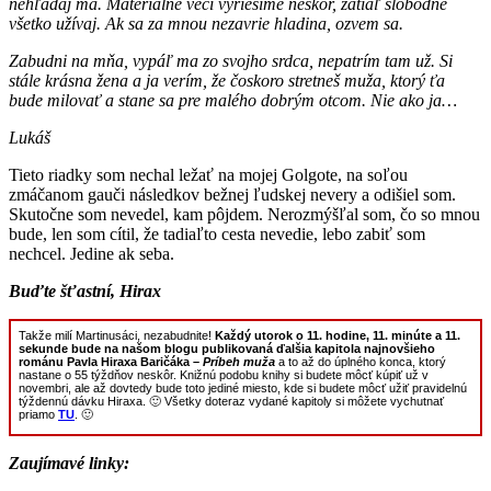
nehľadaj ma. Materiálne veci vyriešime neskôr, zatiaľ slobodne
všetko užívaj. Ak sa za mnou nezavrie hladina, ozvem sa.
Zabudni na mňa, vypáľ ma zo svojho srdca, nepatrím tam už. Si
stále krásna žena a ja verím, že čoskoro stretneš muža, ktorý ťa
bude milovať a stane sa pre malého dobrým otcom. Nie ako ja…
Lukáš
Tieto riadky som nechal ležať na mojej Golgote, na soľou
zmáčanom gauči následkov bežnej ľudskej nevery a odišiel som.
Skutočne som nevedel, kam pôjdem. Nerozmýšľal som, čo so mnou
bude, len som cítil, že tadiaľto cesta nevedie, lebo zabiť som
nechcel. Jedine ak seba.
Buďte šťastní, Hirax
Takže milí Martinusáci, nezabudnite!
Každý utorok o 11. hodine, 11. minúte a 11.
sekunde bude na našom blogu publikovaná ďalšia kapitola najnovšieho
románu Pavla Hiraxa Baričáka –
Príbeh muža
a to až do úplného konca, ktorý
nastane o 55 týždňov neskôr. Knižnú podobu knihy si budete môcť kúpiť už v
novembri, ale až dovtedy bude toto jediné miesto, kde si budete môcť užiť pravidelnú
týždennú dávku Hiraxa. 🙂 Všetky doteraz vydané kapitoly si môžete vychutnať
priamo
TU
. 🙂
Zaujímavé linky: