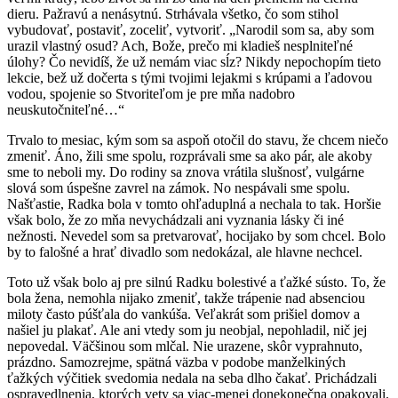
dieru. Pažravú a nenásytnú. Strhávala všetko, čo som stihol
vybudovať, postaviť, zoceliť, vytvoriť. „Narodil som sa, aby som
urazil vlastný osud? Ach, Bože, prečo mi kladieš nesplniteľné
úlohy? Čo nevidíš, že už nemám viac sĺz? Nikdy nepochopím tieto
lekcie, bež už dočerta s tými tvojimi lejakmi s krúpami a ľadovou
vodou, spojenie so Stvoriteľom je pre mňa nadobro
neuskutočniteľné…“
Trvalo to mesiac, kým som sa aspoň otočil do stavu, že chcem niečo
zmeniť. Áno, žili sme spolu, rozprávali sme sa ako pár, ale akoby
sme to neboli my. Do rodiny sa znova vrátila slušnosť, vulgárne
slová som úspešne zavrel na zámok. No nespávali sme spolu.
Našťastie, Radka bola v tomto ohľaduplná a nechala to tak. Horšie
však bolo, že zo mňa nevychádzali ani vyznania lásky či iné
nežnosti. Nevedel som sa pretvarovať, hocijako by som chcel. Bolo
by to falošné a hrať divadlo som nedokázal, ale hlavne nechcel.
Toto už však bolo aj pre silnú Radku bolestivé a ťažké sústo. To, že
bola žena, nemohla nijako zmeniť, takže trápenie nad absenciou
miloty často púšťala do vankúša. Veľakrát som prišiel domov a
našiel ju plakať. Ale ani vtedy som ju neobjal, nepohladil, nič jej
nepovedal. Väčšinou som mlčal. Nie urazene, skôr vyprahnuto,
prázdno. Samozrejme, spätná väzba v podobe manželkiných
ťažkých výčitiek svedomia nedala na seba dlho čakať. Prichádzali
ospravedlnenia, ktorých vety sa viac-menej donekonečna opakovali.