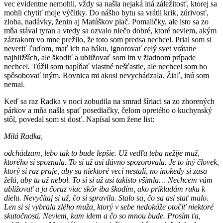
vec evidentne nemohli, vždy sa našla nejaká iná záležitosť, ktorej sa
mohli chytiť moje výčitky. Do nášho bytu sa vrátil krik, zúrivosť,
zloba, nadávky, ženin aj Matúškov plač. Pomaličky, ale isto sa zo
mňa stával tyran a vtedy sa ozvalo niečo dobré, ktoré neviem, akým
zázrakom vo mne prežilo, že toto som predsa nechcel. Prial som si
neveriť ľuďom, mať ich na háku, ignorovať celý svet vrátane
najbližších, ale škodiť a ubližovať som im v žiadnom prípade
nechcel. Túžil som napĺňať vlastné nešťastie, ale nechcel som ho
spôsobovať iným. Rovnica mi akosi nevychádzala. Žiaľ, inú som
nemal.
Keď sa raz Radka v noci zobudila na smrad šíriaci sa zo zhorených
párkov a mňa našla spať posediačky, čelom opretého o kuchynský
stôl, povedal som si dosť. Napísal som žene list:
Milá Radka,
odchádzam, lebo tak to bude lepšie. Už vedľa teba nežije muž,
ktorého si spoznala. To si už asi dávno spozorovala. Je to iný človek,
ktorý si raz praje, aby sa niektoré veci nestali, no inokedy si zasa
želá, aby tu už nebol. To si si už asi takisto všimla… Nechcem vám
ubližovať a ja čoraz viac skôr iba škodím, ako prikladám ruku k
dielu. Nevyčítaj si už, čo si spravila. Stalo sa, čo sa asi stať malo.
Len si si vybrala zlého muža, ktorý v sebe nedokáže otočiť niektoré
skutočnosti. Neviem, kam idem a čo so mnou bude. Prosím ťa,