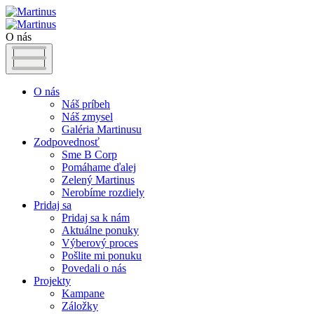
O nás
O nás
Náš príbeh
Náš zmysel
Galéria Martinusu
Zodpovednosť
Sme B Corp
Pomáhame ďalej
Zelený Martinus
Nerobíme rozdiely
Pridaj sa
Pridaj sa k nám
Aktuálne ponuky
Výberový proces
Pošlite mi ponuku
Povedali o nás
Projekty
Kampane
Záložky