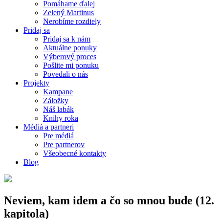
Pomáhame ďalej
Zelený Martinus
Nerobíme rozdiely
Pridaj sa
Pridaj sa k nám
Aktuálne ponuky
Výberový proces
Pošlite mi ponuku
Povedali o nás
Projekty
Kampane
Záložky
Náš labák
Knihy roka
Médiá a partneri
Pre médiá
Pre partnerov
Všeobecné kontakty
Blog
Neviem, kam idem a čo so mnou bude (12.
kapitola)