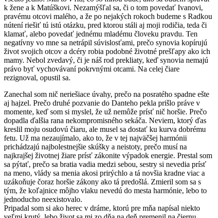
k žene a k Matúškovi. Nezamýšľal sa, či o tom povedať Ivanovi,
pravému otcovi malého, a že po nejakých rokoch budeme s Radkou
nútení riešiť tú istú otázku, pred ktorou stáli aj moji rodičia, teda či
klamať, alebo povedať jednému mladému človeku pravdu. Ten
negatívny vo mne sa netrápil súvislosťami, prečo synovia kopírujú
život svojich otcov a dcéry robia podobné životné prešľapy ako ich
mamy. Nebol zvedavý, či je náš rod prekliaty, keď synovia nemajú
právo byť vychovávaní pokrvnými otcami. Na celej čiare
rezignoval, opustil sa.
Zanechal som nič neriešiace úvahy, prečo na posratého spadne ešte
aj hajzel. Prečo druhé pozvanie do Danteho pekla prišlo práve v
momente, keď som si myslel, že už nemôže prísť nič horšie. Prečo
dopadla ďalšia rana nekompromisného sekáča. Neviem, ktorý ďas
kreslil moju osudovú čiaru, ale musel sa dostať ku kurva dobrému
fetu. Už ma nezaujímalo, ako to, že v tej najväčšej harmónii
prichádzajú najbolestnejšie skúšky a neistoty, prečo musí na
najkrajšej životnej žiare prísť zákonite výpadok energie. Prestal som
sa pýtať, prečo sa bratia vadia medzi sebou, sestry si nevedia prísť
na meno, vlády sa menia akosi prirýchlo a tá novšia kradne viac a
uzákoňuje čoraz horšie zákony ako tá predošlá. Zmieril som sa s
tým, že koľajnice môjho vlaku nevedú do mesta harmónie, lebo to
jednoducho neexistovalo.
Pripadal som si ako herec v dráme, ktorú pre mňa napísal niekto
veľmi krutý, lebo život sa mi zo dňa na deň premenil na čiernu