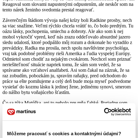
Reagoval som slovami napustenými odpustením, ale neskôr som na
tento nárek ženinho svedomia prestal reagovať.
Záverečným štádiom vývoja našej krízy boli Radkine prosby, nech
sa viac snažíme. Veľmi rýchlo chcela vrátiť to, čo bolo predtým. Tu
oázu lásky, pochopenia, smiechu a dobroty. Ale ako som k nej
mohol vykročiť vpred, keď nás zrazu oddeľovalo absurdné jazero
sledu udalostí, ktoré podpálilo môj rozum a dokonale ho vyradilo z
prevádzky. Radka ma prosila, nech spolu navštívime psychológa,
vraj tak podobné problémy rieši Amerika a ľudia vyspelej Európy.
Odmietol som chodiť za nejakým cvokárom. Nechcel som priznať
neriešiteľnosť situácie napriek tomu, že sám som vedel, že sa
správame ako vzťahoví analfabeti. Asi som čakal na zázrak, že sa
raz zobudím, pobozkám ju, spravím raňajky, pred odchodom do
práce sa ešte pomilujeme a celý deň bude moja myseľ podvedome
vysielať do kozmu lásku k jedinej žene, jedinému synovi, smerom
do nášho bytu voňajúceho šťastím.
Čo sa týka Matúška, ani to nebolo pre mňa ľahké. Poriadne som
ochladol. Ťažko budete prosiť ruky, aby hladkali, jazyk, aby
rozprával pekné a úsmev navodzujúce slová, keď ste zrazu stratili
adresu do jazera lásky, na chodník k vlastnému partnerovi. Často
som sa prichytil, že som malého namosúrene udrel po rúčkach, keď
robil niečo, čo zvykne dospelých napáliť. Toto predtým nebolo.
Môžeme pracovať s cookies a kontaktnými údajmi?
Vtedy sa mi vynárali spomienky na toho otca turistu, ktorého som