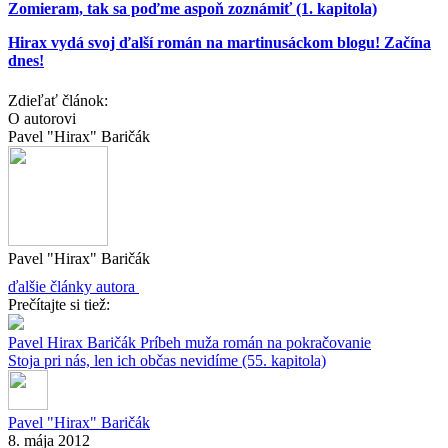
Zomieram, tak sa poďme aspoň zoznámiť (1. kapitola)
Hirax vydá svoj ďalší román na martinusáckom blogu! Začína
dnes!
Zdieľať článok:
O autorovi
Pavel "Hirax" Baričák
Pavel "Hirax" Baričák
ďalšie články autora
Prečítajte si tiež:
Pavel Hirax Baričák
Príbeh muža
román na pokračovanie
Stoja pri nás, len ich občas nevidíme (55. kapitola)
Pavel "Hirax" Baričák
8. mája 2012