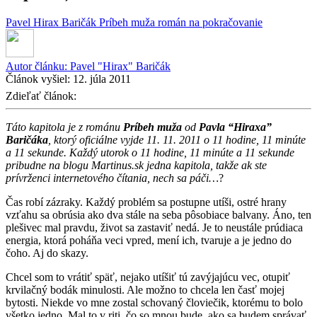
Pavel Hirax Baričák
Príbeh muža
román na pokračovanie
Autor článku:
Pavel "Hirax" Baričák
Článok vyšiel:
12. júla 2011
Zdieľať článok:
Táto kapitola je z románu
Príbeh muža
od
Pavla “Hiraxa”
Baričáka
, ktorý oficiálne vyjde 11. 11. 2011 o 11 hodine, 11 minúte
a 11 sekunde. Každý utorok o 11 hodine, 11 minúte a 11 sekunde
pribudne na blogu Martinus.sk jedna kapitola, takže ak ste
prívrženci internetového čítania, nech sa páči…
?
Čas robí zázraky. Každý problém sa postupne utíši, ostré hrany
vzťahu sa obrúsia ako dva stále na seba pôsobiace balvany. Áno, ten
plešivec mal pravdu, život sa zastaviť nedá. Je to neustále prúdiaca
energia, ktorá poháňa veci vpred, mení ich, tvaruje a je jedno do
čoho. Aj do skazy.
Chcel som to vrátiť späť, nejako utíšiť tú zavýjajúcu vec, otupiť
krvilačný bodák minulosti. Ale možno to chcela len časť mojej
bytosti. Niekde vo mne zostal schovaný človiečik, ktorému to bolo
všetko jedno. Mal to v riti, čo so mnou bude, ako sa budem správať