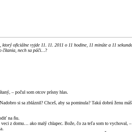
, ktorý oficiálne vyjde 11. 11. 2011 o 11 hodine, 11 minúte a 11 sekun
ho čítania, nech sa páči…
?
ítaný, – počul som otcov prísny hlas.
 Nadobro si sa zbláznil? Chceš, aby sa pominula? Takú dobrú ženu máš 
odiť na ňu.
 veci z domu… ako malý chlapec. Bože, čo za teľa som to vychoval, – s
a.