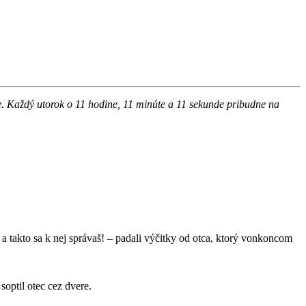
de. Každý utorok o 11 hodine, 11 minúte a 11 sekunde pribudne na
a takto sa k nej správaš! – padali výčitky od otca, ktorý vonkoncom
optil otec cez dvere.