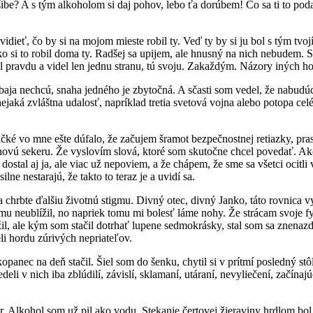
šibe? A s tým alkoholom si daj pohov, lebo ťa dorúbem! Čo sa ti to pod
idieť, čo by si na mojom mieste robil ty. Veď ty by si ju bol s tým 
o si to robil doma ty. Radšej sa upijem, ale hnusný na nich nebudem. S
 pravdu a videl len jednu stranu, tú svoju. Zakaždým. Názory iných ho
aja nechcú, snaha jedného je zbytočná. A sčasti som vedel, že nabudúc
jaká zvláštna udalosť, napríklad tretia svetová vojna alebo potopa cel
ké vo mne ešte dúfalo, že začujem šramot bezpečnostnej retiazky, pras
vú sekeru. Že vyslovím slová, ktoré som skutočne chcel povedať. Ako
dostal aj ja, ale viac už nepoviem, a že chápem, že sme sa všetci ocitli
ne nestarajú, že takto to teraz je a uvidí sa.
 na chrbte ďalšiu životnú stigmu. Divný otec, divný Janko, táto rovnic
mu neublížil, no napriek tomu mi bolesť láme nohy. Že strácam svoje 
žil, ale kým som stačil dotrhať lupene sedmokrásky, stal som sa znen
eli hordu zúrivých nepriateľov.
panec na deň stačil. Šiel som do šenku, chytil si v prítmí posledný stô
i v nich iba zblúdilí, závislí, sklamaní, utáraní, nevyliečení, začínajú
var. Alkohol som už pil ako vodu. Stekanie čertovej žieraviny hrdlom 