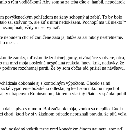
arilo s tým vodičákom? Aby som sa za teba ešte aj hanbil, nepodarok
tvojím povýšeneckým pohľadom na ženy schopný aj zabiť. To by bolo
talo sa, strávim to, ale žiť s nimi nedokážem. Pochopí ma už niekto?“
 nezaujímali, vždy musel vyhrať.
e nebudem chcieť zaručene zasa ja, takže sa asi nikdy nestretneme.
ého mesta.
knutie zámky, mľasknutie izolačnej gumy, otvárajúce sa dvere, otca,
 ma mrzí moja posledná nespútaná reakcia, hnev, krik, nadávky, že
 v podivne rozohranej partii. Že by som občas rád prišiel na návštevu,
a vychádzala dokonale aj s kontrolným výpočtom. Chcelo sa mi
fyzické vyjadrenie božského odlesku, aj keď som nikomu nepichol
azdajky utrápeným Robinsonom, ktorému vlastný Piatok v spánku pobil
l a dal si pivo s rumom. Bol začiatok mája, vonku sa oteplilo. Ľudia
ci chorí, ktorí by si v žiadnom prípade nepriznali pravdu, že pijú veľa.
bol môj posledný výkrik tesne pred konečným činom gaunera, spoveď