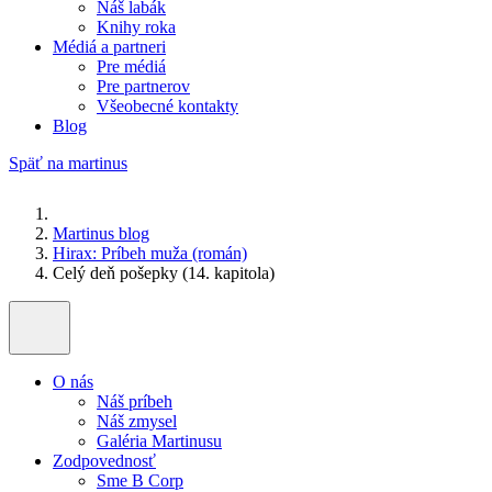
Náš labák
Knihy roka
Médiá a partneri
Pre médiá
Pre partnerov
Všeobecné kontakty
Blog
Späť na martinus
Martinus blog
Hirax: Príbeh muža (román)
Celý deň pošepky (14. kapitola)
O nás
Náš príbeh
Náš zmysel
Galéria Martinusu
Zodpovednosť
Sme B Corp