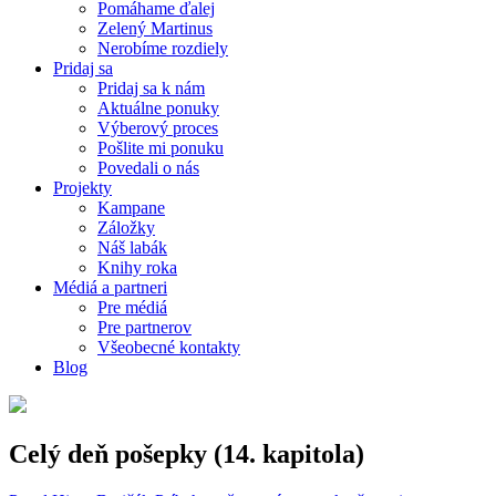
Pomáhame ďalej
Zelený Martinus
Nerobíme rozdiely
Pridaj sa
Pridaj sa k nám
Aktuálne ponuky
Výberový proces
Pošlite mi ponuku
Povedali o nás
Projekty
Kampane
Záložky
Náš labák
Knihy roka
Médiá a partneri
Pre médiá
Pre partnerov
Všeobecné kontakty
Blog
Celý deň pošepky (14. kapitola)