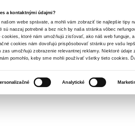
es a kontaktnými údajmi?
našom webe správate, a mohli vám zobraziť tie najlepšie tipy n
é sú naozaj potrebné a bez nich by naša stránka vôbec nefung
 cookies, ktoré nám umožňujú zisťovať, ako náš web funguje, a 
ačné cookies nám dovoľujú prispôsobovať stránku pre vašu lepši
zas umožňujú zobrazenie relevantnej reklamy. Niektoré údaje z
y nám pomohlo, keby sme mohli používať všetky tieto cookies. 
ersonalizačné
Analytické
Marketi