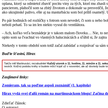
oplana, ktorý sa odmietol zbaviť pocitu viny za tých, ktorí mu zhasli
pancierom, plahočil som sa zbitý životom a dokonale sa presvedčil, ž
ako ukrajinské palivo, ešte aj na masturbáciu som bol príliš osamelý
Po pár hodinách od rozlúčky s fotrom som nevedel, či som u neho bol 
neboli pehatí. To sa im len niekto vysral do ventilátora.
– Ach, koľko veľa beznádeje je v takom malom človeku… Nie, to nem
opito som sa čvachtal vo vlastných halucináciách a sľúbil si, že zajtr
Niekedy v tomto období som totiž začal zabúdať a rozprávať sa sám
Buďte šťastní, Hirax
Takže milí Martinusáci, nezabudnite!
Každý utorok o 11. hodine, 11. minúte a 11. s
neskôr. Knižnú podobu knihy si budete môcť kúpiť už v novembri, ale až dovtedy bude to
Zaujímavé linky:
Zomieram, tak sa poďme aspoň zoznámiť (1. kapitola)
Hirax vydá svoj ďalší román na martinusáckom blogu! Začína d
Zdieľať článok:
O autorovi