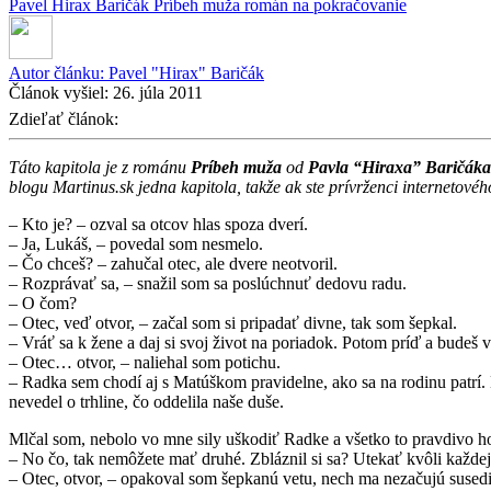
Pavel Hirax Baričák
Príbeh muža
román na pokračovanie
Autor článku:
Pavel "Hirax" Baričák
Článok vyšiel:
26. júla 2011
Zdieľať článok:
Táto kapitola je z románu
Príbeh muža
od
Pavla “Hiraxa” Baričáka
blogu Martinus.sk jedna kapitola, takže ak ste prívrženci internetové
– Kto je? – ozval sa otcov hlas spoza dverí.
– Ja, Lukáš, – povedal som nesmelo.
– Čo chceš? – zahučal otec, ale dvere neotvoril.
– Rozprávať sa, – snažil som sa poslúchnuť dedovu radu.
– O čom?
– Otec, veď otvor, – začal som si pripadať divne, tak som šepkal.
– Vráť sa k žene a daj si svoj život na poriadok. Potom príď a budeš v
– Otec… otvor, – naliehal som potichu.
– Radka sem chodí aj s Matúškom pravidelne, ako sa na rodinu patrí.
nevedel o trhline, čo oddelila naše duše.
Mlčal som, nebolo vo mne sily uškodiť Radke a všetko to pravdivo h
– No čo, tak nemôžete mať druhé. Zbláznil si sa? Utekať kvôli každej
– Otec, otvor, – opakoval som šepkanú vetu, nech ma nezačujú susedi