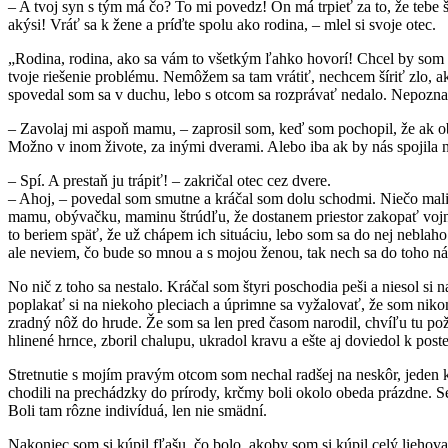
– A tvoj syn s tým má čo? To mi povedz! On má trpieť za to, že tebe 
akýsi! Vráť sa k žene a príďte spolu ako rodina, – mlel si svoje otec.
„Rodina, rodina, ako sa vám to všetkým ľahko hovorí! Chcel by som v
tvoje riešenie problému. Nemôžem sa tam vrátiť, nechcem šíriť zlo, ak
spovedal som sa v duchu, lebo s otcom sa rozprávať nedalo. Nepoznal
– Zavolaj mi aspoň mamu, – zaprosil som, keď som pochopil, že ak ob
Možno v inom živote, za inými dverami. Alebo iba ak by nás spojila ne
– Spí. A prestaň ju trápiť! – zakričal otec cez dvere.
– Ahoj, – povedal som smutne a kráčal som dolu schodmi. Niečo malič
mamu, obývačku, maminu štrúdľu, že dostanem priestor zakopať vojno
to beriem späť, že už chápem ich situáciu, lebo som sa do nej neblaho 
ale neviem, čo bude so mnou a s mojou ženou, tak nech sa do toho násil
No nič z toho sa nestalo. Kráčal som štyri poschodia peši a niesol si
poplakať si na niekoho pleciach a úprimne sa vyžalovať, že som niko
zradný nôž do hrude. Že som sa len pred časom narodil, chvíľu tu po
hlinené hrnce, zboril chalupu, ukradol kravu a ešte aj doviedol k post
Stretnutie s mojím pravým otcom som nechal radšej na neskôr, jeden ko
chodili na prechádzky do prírody, krčmy boli okolo obeda prázdne. Sedel
Boli tam rôzne indivíduá, len nie smädní.
Nakoniec som si kúpil fľašu, čo bolo, akoby som si kúpil celý lieho