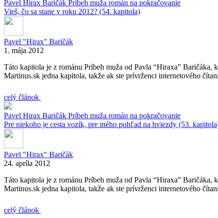
Pavel Hirax Baričák
Príbeh muža
román na pokračovanie
Vieš, čo sa stane v roku 2012? (54. kapitola)
Pavel "Hirax" Baričák
1. mája 2012
Táto kapitola je z románu Príbeh muža od Pavla “Hiraxa” Baričáka, k
Martinus.sk jedna kapitola, takže ak ste prívrženci internetového číta
celý článok
Pavel Hirax Baričák
Príbeh muža
román na pokračovanie
Pre niekoho je cesta vozík, pre iného pohľad na hviezdy (53. kapitola
Pavel "Hirax" Baričák
24. apríla 2012
Táto kapitola je z románu Príbeh muža od Pavla “Hiraxa” Baričáka, k
Martinus.sk jedna kapitola, takže ak ste prívrženci internetového číta
celý článok