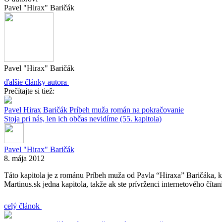
Pavel "Hirax" Baričák
Pavel "Hirax" Baričák
ďalšie články autora
Prečítajte si tiež:
Pavel Hirax Baričák
Príbeh muža
román na pokračovanie
Stoja pri nás, len ich občas nevidíme (55. kapitola)
Pavel "Hirax" Baričák
8. mája 2012
Táto kapitola je z románu Príbeh muža od Pavla “Hiraxa” Baričáka, k
Martinus.sk jedna kapitola, takže ak ste prívrženci internetového číta
celý článok