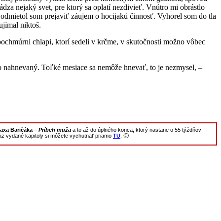
dza nejaký svet, pre ktorý sa oplatí nezdivieť. Vnútro mi obrástlo
 odmietol som prejaviť záujem o hocijakú činnosť. Vyhorel som do tla
jímal niktoš.
 pochmúrni chlapi, ktorí sedeli v krčme, v skutočnosti možno vôbec
 nahnevaný. Toľké mesiace sa nemôže hnevať, to je nezmysel, –
raxa Baričáka –
Príbeh muža
a to až do úplného konca, ktorý nastane o 55 týždňov
raz vydané kapitoly si môžete vychutnať priamo
TU
. 🙂