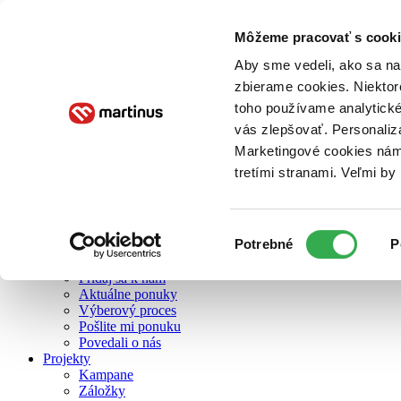
Môžeme pracovať s cooki
O nás
Aby sme vedeli, ako sa na 
zbierame cookies. Niektor
toho používame analytické
O nás
vás zlepšovať. Personaliz
Náš príbeh
Náš zmysel
Marketingové cookies nám 
Galéria Martinusu
tretími stranami. Veľmi b
Zodpovednosť
Sme B Corp
Pomáhame ďalej
Zelený Martinus
Výber
Potrebné
P
Nerobíme rozdiely
súhlasu
Pridaj sa
Pridaj sa k nám
Aktuálne ponuky
Výberový proces
Pošlite mi ponuku
Povedali o nás
Projekty
Kampane
Záložky