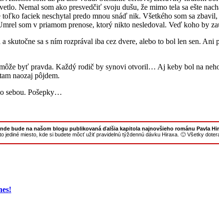
 svetlo. Nemal som ako presvedčiť svoju dušu, že mimo tela sa ešte nachá
e toľko faciek neschytal predo mnou snáď nik. Všetkého som sa zbavil,
. Umrel som v priamom prenose, ktorý nikto nesledoval. Veď koho by zau
a skutočne sa s ním rozprával iba cez dvere, alebo to bol len sen. Ani
ôže byť pravda. Každý rodič by synovi otvoril… Aj keby bol na neho
a tam naozaj pôjdem.
 so sebou. Pošepky…
ekunde bude na našom blogu publikovaná ďalšia kapitola najnovšieho románu Pavla Hi
to jediné miesto, kde si budete môcť užiť pravidelnú týždennú dávku Hiraxa. 🙂 Všetky dote
nes!