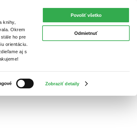
Povoliť všetko
a knihy,
ovala. Okrem
Odmietnuť
stále ho pre
u orientáciu.
dieľame aj s
Ďakujeme!
ngové
Zobraziť detaily