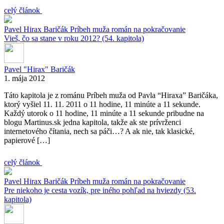
celý článok
Pavel Hirax Baričák
Príbeh muža
román na pokračovanie
Vieš, čo sa stane v roku 2012? (54. kapitola)
Pavel "Hirax" Baričák
1. mája 2012
Táto kapitola je z románu Príbeh muža od Pavla “Hiraxa” Baričáka,
ktorý vyšiel 11. 11. 2011 o 11 hodine, 11 minúte a 11 sekunde.
Každý utorok o 11 hodine, 11 minúte a 11 sekunde pribudne na
blogu Martinus.sk jedna kapitola, takže ak ste prívrženci
internetového čítania, nech sa páči…? A ak nie, tak klasické,
papierové […]
celý článok
Pavel Hirax Baričák
Príbeh muža
román na pokračovanie
Pre niekoho je cesta vozík, pre iného pohľad na hviezdy (53.
kapitola)