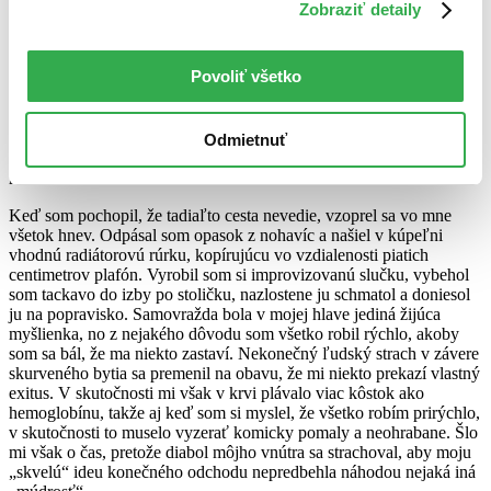
Naplnilo ma presvedčenie, že všetko, čo som mal urobiť, som už
Zobraziť detaily
urobil. Že už sa môžem vrátiť, všetko to trápenie ukončiť, upratať
po sebe stôl. Najprv som to chcel spraviť cez chľast, ale keďže som
pil iba necelý rok, telo sa stávalo proti alkoholu čoraz viac
Povoliť všetko
odolnejším. Napriek tomu som sa o to aspoň pokúsil a vypil do pol
hodiny liter pálenky. Zobudil som sa na to, ako to zo mňa špliecha
na dlážku, všetky hriechy sveta sa mi lejú z hrdla cez stehná na
koberec. Kyselina, ktorá už dva dni prosila o jedlo, ale dostávala iba
Odmietnuť
destilát, sa rozhodla opustiť teplo verného žalúdka a spoznať krutú
realitu svetla.
Keď som pochopil, že tadiaľto cesta nevedie, vzoprel sa vo mne
všetok hnev. Odpásal som opasok z nohavíc a našiel v kúpeľni
vhodnú radiátorovú rúrku, kopírujúcu vo vzdialenosti piatich
centimetrov plafón. Vyrobil som si improvizovanú slučku, vybehol
som tackavo do izby po stoličku, nazlostene ju schmatol a doniesol
ju na popravisko. Samovražda bola v mojej hlave jediná žijúca
myšlienka, no z nejakého dôvodu som všetko robil rýchlo, akoby
som sa bál, že ma niekto zastaví. Nekonečný ľudský strach v závere
skurveného bytia sa premenil na obavu, že mi niekto prekazí vlastný
exitus. V skutočnosti mi však v krvi plávalo viac kôstok ako
hemoglobínu, takže aj keď som si myslel, že všetko robím prirýchlo,
v skutočnosti to muselo vyzerať komicky pomaly a neohrabane. Šlo
mi však o čas, pretože diabol môjho vnútra sa strachoval, aby moju
„skvelú“ ideu konečného odchodu nepredbehla náhodou nejaká iná