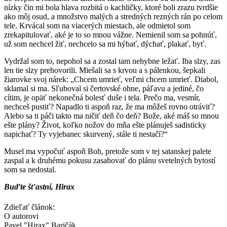
nízky čin mi bola hlava rozbitá o kachličky, ktoré boli zrazu tvrdšie
ako môj osud, a množstvo malých a stredných rezných rán po celom
tele. Krvácal som na viacerých miestach, ale odmietol som
zrekapitulovať, aké je to so mnou vážne. Nemienil som sa pohnúť,
už som nechcel žiť, nechcelo sa mi hýbať, dýchať, plakať, byť.
Vydržal som to, nepohol sa a zostal tam nehybne ležať. Iba slzy, zas
len tie slzy prehovorili. Miešali sa s krvou a s pálenkou, šepkali
žiarovke svoj nárek: „Chcem umrieť, veľmi chcem umrieť. Diabol,
sklamal si ma. Sľuboval si čertovské ohne, páľavu a jediné, čo
cítim, je opäť nekonečná bolesť duše i tela. Prečo ma, vesmír,
nechceš pustiť? Napadlo ti aspoň raz, že ma môžeš rovno otráviť?
Alebo sa ti páči takto ma ničiť deň čo deň? Bože, aké máš so mnou
ešte plány? Život, koľko nožov do mňa ešte plánuješ sadisticky
napichať? Ty vyjebanec skurvený, stále ti nestačí?“
Musel ma vypočuť aspoň Boh, pretože som v tej satanskej palete
zaspal a k druhému pokusu zasahovať do plánu svetelných bytostí
som sa nedostal.
Buďte šťastní, Hirax
Zdieľať článok:
O autorovi
Pavel "Hirax" Baričák