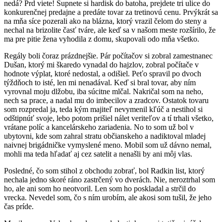
nedá? Prd viete! Šupnete si hardisk do batoha, prejdete tri ulice do
konkurenčnej predajne a predáte tovar za tretinovú cenu. Prvýkrát sa
na mňa síce pozerali ako na blázna, ktorý vrazil čelom do steny a
nechal na brizolite časť tváre, ale keď sa v našom meste rozšírilo, že
ma pre pitie žena vyhodila z domu, skupovali odo mňa všetko.
Regály boli čoraz prázdnejšie. Pár počítačov si zobral zamestnanec
Dušan, ktorý mi škaredo vynadal do hajzlov, zobral počítače v
hodnote výplat, ktoré nedostal, a odišiel. Peťo spravil po dvoch
týždňoch to isté, len mi nenadával. Keď si bral tovar, aby ním
vyrovnal moju dlžobu, iba súcitne mlčal. Nakričal som na neho,
nech sa prace, a nadal mu do imbecilov a zradcov. Ostatok tovaru
som rozpredal ja, teda kým majiteľ nevymenil kľúč a nestihol si
odštipnúť svoje, lebo potom prišiel nálet veriteľov a tí trhali všetko,
vrátane políc a kancelárskeho zariadenia. No to som už bol v
ubytovni, kde som zahral stratu občianskeho a nadiktoval mladej
naivnej brigádničke vymyslené meno. Mobil som už dávno nemal,
mohli ma teda hľadať aj cez satelit a nenašli by ani môj vlas.
Posledné, čo som stihol z obchodu zobrať, bol Radkin list, ktorý
nechala jedno skoré ráno zastrčený vo dverách. Nie, neroztrhal som
ho, ale ani som ho neotvoril. Len som ho poskladal a strčil do
vrecka. Nevedel som, čo s ním urobím, ale akosi som tušil, že jeho
čas príde.