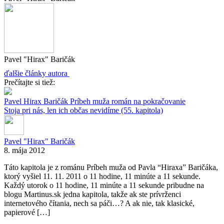
Pavel "Hirax" Baričák
ďalšie články autora
Prečítajte si tiež:
Pavel Hirax Baričák
Príbeh muža
román na pokračovanie
Stoja pri nás, len ich občas nevidíme (55. kapitola)
Pavel "Hirax" Baričák
8. mája 2012
Táto kapitola je z románu Príbeh muža od Pavla “Hiraxa” Baričáka,
ktorý vyšiel 11. 11. 2011 o 11 hodine, 11 minúte a 11 sekunde.
Každý utorok o 11 hodine, 11 minúte a 11 sekunde pribudne na
blogu Martinus.sk jedna kapitola, takže ak ste prívrženci
internetového čítania, nech sa páči…? A ak nie, tak klasické,
papierové […]