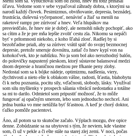
Menil som sa. Vybuchoval som od zlosti, hnev mi totiž prinášal
úľavu. Vedome som v sebe vypaľoval záhrady dobra, s ktorými sa
narodí každý človek. Pesimizmus, obviňovanie, depresia, beznádej,
frustrácia, duševná vyčerpanosť, nenávisť a žiaľ sa menili na
raketové rampy pre zúrivosť a hnev. Veľa hlupákov ma
presviedčalo, že hnev nie je dobrý, ale nemohli nikdy pochopiť, ako
sa cítim a že je pre mňa lepšie zvoliť cestu zla. Nikomu sa nepáči
byť v prítomnosti niekoho, z koho šľahá zlosť. Radšej by si
bezohľadne priali, aby sa zúrivec vrátil späť do svojej bezmocnej
depresie, pretože smeruje dovnútra, zatiaľ čo hnev kypí von na
kohokoľvek, kto je nablízku. No ja som bol ako nerozhodný balón,
do polovičky napustený pieskom, ktorý sústavne balansoval medzi
dnom depresie a hraničnou medzou pre fŕkanie peny zloby.
Nedostal som sa k bójke nádeje, optimizmu, nadšenia, viery,
dychtivosti a nieto ešte k oblakom vášne, radosti, šťastia, blahobytu
či k nebu poznania, pocitu sily, vďačnosti, slobody, lásky. Využíval
som silu myšlienky v prospech sálania vibrácií nedostatku a totálne
sa mi to darilo. Odmietol som pripustiť možnosť, že to môže
fungovať aj opačným smerom, lebo som jednoducho nechcel. Ani
jedna bunka vo mne netúžila byť šťastnou. A keď je chorý doktor,
ťažko pomôže pacientovi.
Áno, až potom sa to skutočne začalo. Výplach mozgu, dve opice
denne. Zobúdzanie sa na ubytovni s tým, že neviem, kde vlastne
som, či už v pekle a či ešte stále na starej zlej zemi. V noci, počas