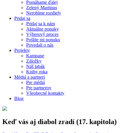
Pomáhame ďalej
Zelený Martinus
Nerobíme rozdiely
Pridaj sa
Pridaj sa k nám
Aktuálne ponuky
Výberový proces
Pošlite mi ponuku
Povedali o nás
Projekty
Kampane
Záložky
Náš labák
Knihy roka
Médiá a partneri
Pre médiá
Pre partnerov
Všeobecné kontakty
Blog
Keď vás aj diabol zradí (17. kapitola)