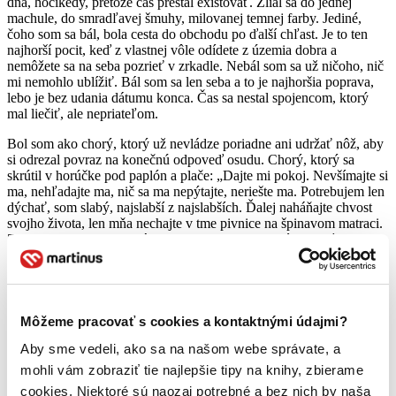
dňa, hocikedy, pretože čas prestal existovať. Zlial sa do jednej
machule, do smradľavej šmuhy, milovanej temnej farby. Jediné,
čoho som sa bál, bola cesta do obchodu po ďalší chľast. Je to ten
najhorší pocit, keď z vlastnej vôle odídete z územia dobra a
nemôžete sa na seba pozrieť v zrkadle. Nebál som sa už ničoho, nič
mi nemohlo ublížiť. Bál som sa len seba a to je najhoršia poprava,
lebo je bez udania dátumu konca. Čas sa nestal spojencom, ktorý
mal liečiť, ale nepriateľom.
Bol som ako chorý, ktorý už nevládze poriadne ani udržať nôž, aby
si odrezal povraz na konečnú odpoveď osudu. Chorý, ktorý sa
skrútil v horúčke pod paplón a plače: „Dajte mi pokoj. Nevšímajte si
ma, nehľadajte ma, nič sa ma nepýtajte, neriešte ma. Potrebujem len
dýchať, som slabý, najslabší z najslabších. Ďalej naháňajte chvost
svojho života, len mňa nechajte v tme pivnice na špinavom matraci.
Zatiahol som za sebou záves bytia, cez popraskané pery bľabocem
posledné želanie dožívajúceho srdca. Vyhláste ma za mŕtveho, tým
pomôžete sebe aj mne najviac,“ snažil som sa zalichotiť celosvetovej
márnomyseľnosti.
Opitý človek bol pre mňa vždy brzdou spoločnosti. Veď stačí sa
zapozerať na podguráženého chlapa, ledva sa držiaceho v mestskej
Môžeme pracovať s cookies a kontaktnými údajmi?
hromadnej doprave. Všetkým zavadzia, musia ho obchádzať, tí, čo
Aby sme vedeli, ako sa na našom webe správate, a
stoja blízko neho, majú paniku v očiach, či ich neovracia.
Spolucestujúci sa odťahujú od zápachu, ktorý šíri. Lenže teraz som
mohli vám zobraziť tie najlepšie tipy na knihy, zbierame
bol tým ožratým symbolom ja a opovrhoval som všetkými navôkol
cookies. Niektoré sú naozaj potrebné a bez nich by naša