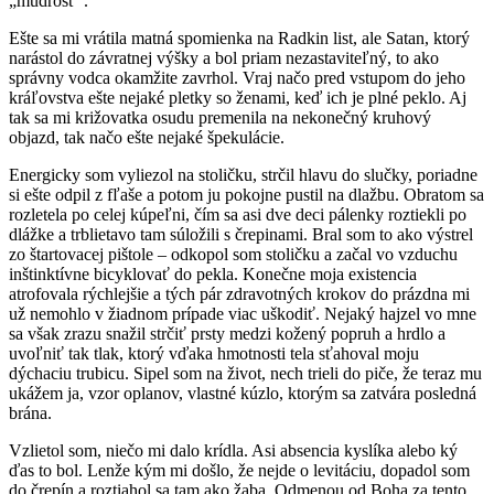
„múdrosť“.
Ešte sa mi vrátila matná spomienka na Radkin list, ale Satan, ktorý
narástol do závratnej výšky a bol priam nezastaviteľný, to ako
správny vodca okamžite zavrhol. Vraj načo pred vstupom do jeho
kráľovstva ešte nejaké pletky so ženami, keď ich je plné peklo. Aj
tak sa mi križovatka osudu premenila na nekonečný kruhový
objazd, tak načo ešte nejaké špekulácie.
Energicky som vyliezol na stoličku, strčil hlavu do slučky, poriadne
si ešte odpil z fľaše a potom ju pokojne pustil na dlažbu. Obratom sa
rozletela po celej kúpeľni, čím sa asi dve deci pálenky roztiekli po
dlážke a trblietavo tam súložili s črepinami. Bral som to ako výstrel
zo štartovacej pištole – odkopol som stoličku a začal vo vzduchu
inštinktívne bicyklovať do pekla. Konečne moja existencia
atrofovala rýchlejšie a tých pár zdravotných krokov do prázdna mi
už nemohlo v žiadnom prípade viac uškodiť. Nejaký hajzel vo mne
sa však zrazu snažil strčiť prsty medzi kožený popruh a hrdlo a
uvoľniť tak tlak, ktorý vďaka hmotnosti tela sťahoval moju
dýchaciu trubicu. Sipel som na život, nech trieli do piče, že teraz mu
ukážem ja, vzor oplanov, vlastné kúzlo, ktorým sa zatvára posledná
brána.
Vzlietol som, niečo mi dalo krídla. Asi absencia kyslíka alebo ký
ďas to bol. Lenže kým mi došlo, že nejde o levitáciu, dopadol som
do črepín a roztiahol sa tam ako žaba. Odmenou od Boha za tento