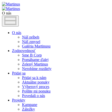
O nás
O nás
Náš príbeh
Náš zmysel
Galéria Martinusu
Zodpovednosť
Sme B Corp
Pomáhame ďalej
Zelený Martinus
Nerobíme rozdiely
Pridaj sa
Pridaj sa k nám
Aktuálne ponuky
Výberový proces
Pošlite mi ponuku
Povedali o nás
Projekty
Kampane
Záložky