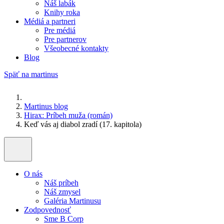
Náš labák
Knihy roka
Médiá a partneri
Pre médiá
Pre partnerov
Všeobecné kontakty
Blog
Späť na martinus
Martinus blog
Hirax: Príbeh muža (román)
Keď vás aj diabol zradí (17. kapitola)
O nás
Náš príbeh
Náš zmysel
Galéria Martinusu
Zodpovednosť
Sme B Corp