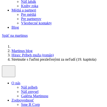
Náš labák
Knihy roka
Médiá a partneri
Pre médiá
Pre partnerov
Všeobecné kontakty
Blog
Späť na martinus
Martinus blog
Hirax: Príbeh muža (román)
Stretnutie s ľuďmi prezlečenými za neľudí (19. kapitola)
O nás
Náš príbeh
Náš zmysel
Galéria Martinusu
Zodpovednosť
Sme B Corp