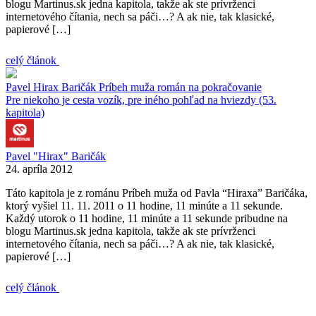
blogu Martinus.sk jedna kapitola, takže ak ste prívrženci
internetového čítania, nech sa páči…? A ak nie, tak klasické,
papierové […]
celý článok
Pavel Hirax Baričák
Príbeh muža
román na pokračovanie
Pre niekoho je cesta vozík, pre iného pohľad na hviezdy (53.
kapitola)
Pavel "Hirax" Baričák
24. apríla 2012
Táto kapitola je z románu Príbeh muža od Pavla “Hiraxa” Baričáka,
ktorý vyšiel 11. 11. 2011 o 11 hodine, 11 minúte a 11 sekunde.
Každý utorok o 11 hodine, 11 minúte a 11 sekunde pribudne na
blogu Martinus.sk jedna kapitola, takže ak ste prívrženci
internetového čítania, nech sa páči…? A ak nie, tak klasické,
papierové […]
celý článok