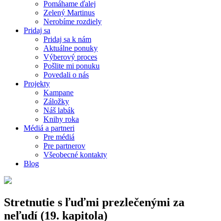
Pomáhame ďalej
Zelený Martinus
Nerobíme rozdiely
Pridaj sa
Pridaj sa k nám
Aktuálne ponuky
Výberový proces
Pošlite mi ponuku
Povedali o nás
Projekty
Kampane
Záložky
Náš labák
Knihy roka
Médiá a partneri
Pre médiá
Pre partnerov
Všeobecné kontakty
Blog
Stretnutie s ľuďmi prezlečenými za
neľudí (19. kapitola)