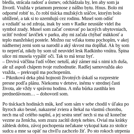
bledla, strácala radosť a úsmev, odchádzala by, len aby som ja
živoril. Vražda v priamom prenose z nášho bytu. Hnus. Bolo mi
odporné robiť to, čo robí tisícka mužských sráčov, ktorým bolo
ublížené, a tak si to uzemňujú cez rodinu. Musel som odísť
a vzdialiť sa od zdroja, inak by som v Radke neustále videl iba
symbol zrady. Musel som začať cestovať po lacných ubytovniach,
ucítiť tvrdosť lavičiek v parku, aby mi začala chýbať mäkkosť a
teplo manželskej postele. Možno raz vďaka tomu pochopím, v akej
nádhernej zemi som sa narodil a aký skvost ma dopĺňal. Ak by som
to nepreťal, nikdy by som už neuvidel lesk Radkinho vnútra. Špina
ulice mi musela vypáliť oči. Tak to má teraz byť.
– Drvivá väčšina ľudí vôbec netuší, aký zámer má s nimi ich duša,
ale už aspoň chápem tvoje rozhodnutie. Radšej samovražda ako
vražda, – prekvapil ma pochopením.
– Pikniková deka plná hojnosti životných úskalí sa rozprestrie
presne podľa plánu. Niekomu v detstve, inému v strednej časti
života, ale vždy v správnu hodinu. A mňa búrka zastihla len
prednedávnom… – dohovoril som.
Po tisíckach hodinách múk, keď som sám v sebe chodil v úľaku po
štyroch ako besné, nakazené zviera a štekal na vlastnú chorobu,
nech ma už celého naplní, a jej sestra smrť nech si ma už konečne
vezme za ženícha, som zrazu zacítil dotyk nebies. Ovial ma krátky
záblesk dobra, závoj pochopenia nečakane vykopal kata zo stolice
sudcu a mne sa opäť na chvíľu zachcelo žiť. Po sto rokoch utrpenia