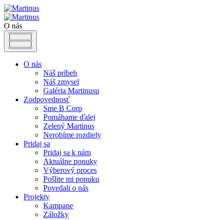
O nás
O nás
Náš príbeh
Náš zmysel
Galéria Martinusu
Zodpovednosť
Sme B Corp
Pomáhame ďalej
Zelený Martinus
Nerobíme rozdiely
Pridaj sa
Pridaj sa k nám
Aktuálne ponuky
Výberový proces
Pošlite mi ponuku
Povedali o nás
Projekty
Kampane
Záložky