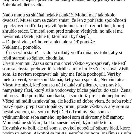
žobrákovi tlieť svetlo.
Nado mnou sa skláňal nejaký pankáč. Mohol mať tak okolo
dvadsať. Musel som sa začať smiať, že len z pohľadu spoločnosti
typický vzor odľuda prejavil úprimnú starosť o zdochlinu, ktorej
zhrublo srdce. Umieral som pred zrakom všetkých, no nik si ma
nevšímal. Uzreli jedine tí, ktorí mali byť slepí.
– Dajte si vína, už ho veľa niet, ale snáď pomôže.
Neklamal, pomohlo.
– Čo sa vám stalo? – sadol si mladý vedľa mňa bez toho, aby si
robil starosti so špinou chodníka.
Uveril som mu. Zrazu som mu chcel všetko vyrozprávať, ale keď
som sa chystal prehovoriť, zadrhli sa mi v hrdle všetky slová. Zistil
som, že neviem rozprávať tak, aby ma ľudia pochopili. Vari by
niekto uveril, že nie som klamár, keby som spustil: „Nemám otca.
Vlastný zmizol, keď som sa učil okakávať plienky, ten pravý je
namyslený fízel, ktorý stále vodcovsky búcha päsťou do stola. Žena
mi po svadbe porodila pankharta, ja som totiž pre istotu neplodný.
Všetci mi radili usmievať sa, ale keďže už dobre viem, že treba robiť
pravý opak, prepil som topánky, firmu, proste všetko. A aby som sa
nestal vrahom, tak som radšej ušiel od rodiny. Stal som sa
výskumníkom seba samého, uplietol som si skvostný bič samoty.
Momentálne skúšam, koľko znesie pečeň, kým odíde telo.
Hovadsky to bolí, ale už som si zvykol nepočítať stigmy bied, ktoré
nosím so sebou. Alkohol sa mi stal verným druhom, snažím sa s ním