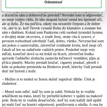
Odmietnuť
Tak prečo som uveril tomuto chalaniskovi, ktorého za svoj život
možno nepostretlo nič vážnejšie, iba to, čo si svojou nespútanosťou
a drzosťou sám a dobrovoľne privolal? Nevedel som si odpovedať,
no moje vnútro cítilo, že táto strapatá bytosť nemá len úprimné oči,
ale aj dušu. Že ma počúva, nikdy ma nezareže črepom a že dobre
vie, aké to je, keď človek vynadá Bohu do klamárov a zostane len
sám s diablom. Koktal som Punkymu celú osobnú tyranskú hymnu
o dvojitej strate otcovstva, o zrade ženy, strate citu k synovi, o
pevnom rozhodnutí odvrhnúť ľudí, dobro, všetko. Nevynechal som
ani pokus o samovraždu, záverečné zvädnutie kvetu, keď moje oči
čakali už len na zatlačenie cudzích prstov. Posledné moje vety
mlčali, konečné slová sa mi leskli na lícach, záverečná bodka
spovede ľudského zloducha zastavila krčmový ventilátor, pípu aj
pľúca planéty. Muchy prestali bzučať, cigarety praskať, pleseň v
kúte sa pokorne premenila na Benkovu jeseň, hriechy ľudí prestali
drať iné bytosti z kože.
– Možno si to mohol so ženou skúsiť naprávať dlhšie. Útek je
zbabelosť.
– Musel som odísť, ináč by som ju zabil. Nebola by to vražda
sekáčikom na mäso, ktorý by prefarbil koberec v spálni na makové
pole. Bola by to vražda desaťročníc, keď by som každý deň upálil
jej malú časť na hranici odpornosti, ponižovania a násilia. A ona by