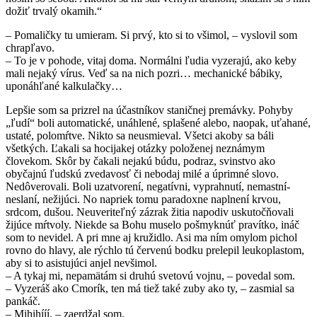
dožiť trvalý okamih.“
– Pomaličky tu umieram. Si prvý, kto si to všimol, – vyslovil som
chrapľavo.
– To je v pohode, vitaj doma. Normálni ľudia vyzerajú, ako keby
mali nejaký vírus. Veď sa na nich pozri… mechanické bábiky,
uponáhľané kalkulačky…
Lepšie som sa prizrel na účastníkov staničnej premávky. Pohyby
„ľudí“ boli automatické, unáhlené, splašené alebo, naopak, uťahané,
ustaté, polomŕtve. Nikto sa neusmieval. Všetci akoby sa báli
všetkých. Ľakali sa hocijakej otázky položenej neznámym
človekom. Skôr by čakali nejakú búdu, podraz, svinstvo ako
obyčajnú ľudskú zvedavosť či nebodaj milé a úprimné slovo.
Nedôverovali. Boli uzatvorení, negatívni, vyprahnutí, nemastní-
neslaní, nežijúci. No napriek tomu paradoxne naplnení krvou,
srdcom, dušou. Neuveriteľný zázrak žitia napodiv uskutočňovali
žijúce mŕtvoly. Niekde sa Bohu muselo pošmyknúť pravítko, ináč
som to nevidel. A pri mne aj kružidlo. Asi ma ním omylom pichol
rovno do hlavy, ale rýchlo tú červenú bodku prelepil leukoplastom,
aby si to asistujúci anjel nevšimol.
– A tykaj mi, nepamätám si druhú svetovú vojnu, – povedal som.
– Vyzeráš ako Cmorík, ten má tiež také zuby ako ty, – zasmial sa
pankáč.
– Mihihííí, – zaerdžal som.