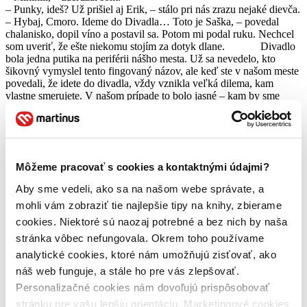
– Punky, ideš? Už prišiel aj Erik, – stálo pri nás zrazu nejaké dievča.
– Hybaj, Cmoro. Ideme do Divadla… Toto je Saška, – povedal
chalanisko, dopil víno a postavil sa. Potom mi podal ruku. Nechcel
som uveriť, že ešte niekomu stojím za dotyk dlane. Divadlo
bola jedna putika na periférii nášho mesta. Už sa nevedelo, kto
šikovný vymyslel tento fingovaný názov, ale keď ste v našom meste
povedali, že idete do divadla, vždy vznikla veľká dilema, kam
vlastne smerujete. V našom prípade to bolo jasné – kam by sme
mohli ísť, ak nie do krčmy.
Cestou som sa veľmi do ich rozhovoru nezapájal, ale vnímal som
ich. Zastavili sme sa ešte v potravinách a Erik kúpil jedno krabicové.
A zasa sme šli. Niekam, ale vlastne nikam.
Môžeme pracovať s cookies a kontaktnými údajmi?
Smiali sa, občas niečo vykríkli. Provokovali, robili hluk, chaos,
Aby sme vedeli, ako sa na našom webe správate, a
paniku. Pútali pozornosť a vyslúžené pohŕdavé pohľady prijímali s
hrdosťou. Saška rozprávala dnešnú príhodu o Erikovi, ktorý vraj
mohli vám zobraziť tie najlepšie tipy na knihy, zbierame
vošiel do CD predajne a povedal predavačovi, že si prosí najnovšie
cookies. Niektoré sú naozaj potrebné a bez nich by naša
cédečko Rytmusa, ale vraj mu ho nemusí baliť, že ho rozjebe hneď
stránka vôbec nefungovala. Okrem toho používame
na mieste. Zastavili sme sa, rehotali sa a trhali si víno od úst. Kyslota
nám rozpaľovala vnútornosti, stekala po bradách, a aj keď nám
analytické cookies, ktoré nám umožňujú zisťovať, ako
červená farbila krky, nik z nás sa neutrel. Premenili sme sa na upírov
náš web funguje, a stále ho pre vás zlepšovať.
spoločnosti. Veď ona nás porodila. Ako vlastné zrkadlo, ako vred,
Personalizačné cookies nám dovoľujú prispôsobovať
ktorý jej kazil výzor, hnisal, bolel, mal chuť vytrysknúť. No pre nič
za nič sme sa nenarodili – poukazovali sme na systém, ktorý
stránku pre vašu lepšiu orientáciu. Marketingové cookies