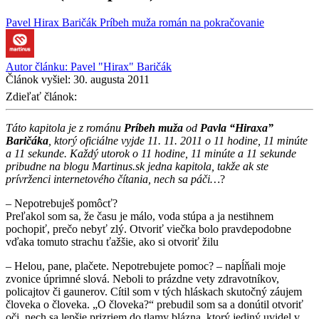
Pavel Hirax Baričák
Príbeh muža
román na pokračovanie
Autor článku:
Pavel "Hirax" Baričák
Článok vyšiel:
30. augusta 2011
Zdieľať článok:
Táto kapitola je z románu
Príbeh muža
od
Pavla “Hiraxa”
Baričáka
, ktorý oficiálne vyjde 11. 11. 2011 o 11 hodine, 11 minúte
a 11 sekunde. Každý utorok o 11 hodine, 11 minúte a 11 sekunde
pribudne na blogu Martinus.sk jedna kapitola, takže ak ste
prívrženci internetového čítania, nech sa páči…
?
– Nepotrebuješ pomôcť?
Preľakol som sa, že času je málo, voda stúpa a ja nestihnem
pochopiť, prečo nebyť zlý. Otvoriť viečka bolo pravdepodobne
vďaka tomuto strachu ťažšie, ako si otvoriť žilu
– Helou, pane, plačete. Nepotrebujete pomoc? – napĺňali moje
zvonice úprimné slová. Neboli to prázdne vety zdravotníkov,
policajtov či gaunerov. Cítil som v tých hláskach skutočný záujem
človeka o človeka. „O človeka?“ prebudil som sa a donútil otvoriť
oči, nech sa lepšie prizriem do tlamy blázna, ktorý jediný uvidel v