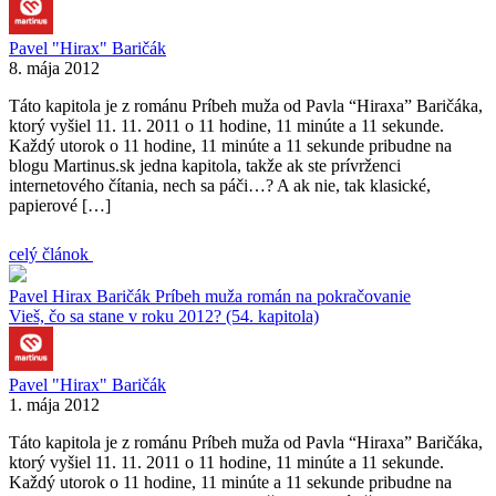
Pavel "Hirax" Baričák
8. mája 2012
Táto kapitola je z románu Príbeh muža od Pavla “Hiraxa” Baričáka,
ktorý vyšiel 11. 11. 2011 o 11 hodine, 11 minúte a 11 sekunde.
Každý utorok o 11 hodine, 11 minúte a 11 sekunde pribudne na
blogu Martinus.sk jedna kapitola, takže ak ste prívrženci
internetového čítania, nech sa páči…? A ak nie, tak klasické,
papierové […]
celý článok
Pavel Hirax Baričák
Príbeh muža
román na pokračovanie
Vieš, čo sa stane v roku 2012? (54. kapitola)
Pavel "Hirax" Baričák
1. mája 2012
Táto kapitola je z románu Príbeh muža od Pavla “Hiraxa” Baričáka,
ktorý vyšiel 11. 11. 2011 o 11 hodine, 11 minúte a 11 sekunde.
Každý utorok o 11 hodine, 11 minúte a 11 sekunde pribudne na